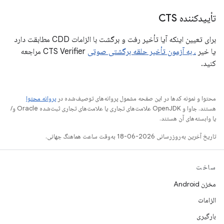
تأییدکننده CTS
برای تعیین اینکه آیا تأخیر رفت و برگشت با الزامات CDD مطابقت دارد
یا خیر
، به آزمون تأخیر حلقه برگشتی صوتی
CTS Verifier مراجعه
کنید.
محتوا و نمونه کدها در این صفحه مشمول پروانه‌های توصیف‌شده در
پروانه محتوا
هستند. جاوا و OpenJDK علامت‌های تجاری یا علامت‌های تجاری ثبت‌شده Oracle و/
یا وابسته‌های آن هستند.
تاریخ آخرین به‌روزرسانی 2026-06-18 به‌وقت ساعت هماهنگ جهانی.
ساخت
مخزن Android
الزامات
بارگیری