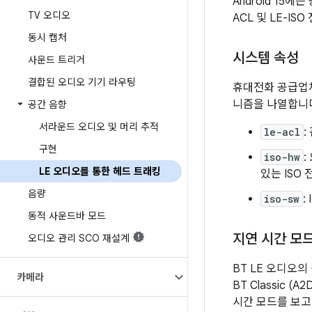
Android 15에
TV 오디오
ACL 및 LE-I
동시 캡처
시스템 속성
사운드 트리거
결합된 오디오 기기 라우팅
휴대전화 공급업
니즘을 나열합니다
공간 음향
서라운드 오디오 및 머리 추적
le-acl
:
구현
iso-hw
LE 오디오를 통한 헤드 트래킹
있는 ISO
음량
iso-sw
:
동적 사운드바 모드
지연 시간 모
오디오 관리 SCO 재설계
BT LE 오디오
카메라
BT Classic
시간 모드를 보고