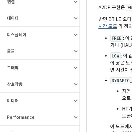
연결
A2DP 구현은
F
데이터
반면 BT LE 오
시간 모드
가 정
디스플레이
FREE
: 
거나 (HA
글꼴
LOW
: 이
이 짧은 모
그래픽
연 시간이 
DYNAMIC
상호작용
지연
으로 
미디어
HT
토콜
Performance
이 모드에서