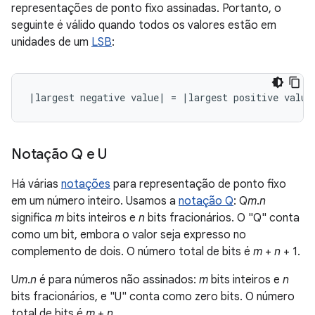
representações de ponto fixo assinadas. Portanto, o
seguinte é válido quando todos os valores estão em
unidades de um
LSB
:
Notação Q e U
Há várias
notações
para representação de ponto fixo
em um número inteiro. Usamos a
notação Q
: Q
m
.
n
significa
m
bits inteiros e
n
bits fracionários. O "Q" conta
como um bit, embora o valor seja expresso no
complemento de dois. O número total de bits é
m
+
n
+ 1.
U
m
.
n
é para números não assinados:
m
bits inteiros e
n
bits fracionários, e "U" conta como zero bits. O número
total de bits é
m
+
n
.