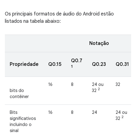
Os principais formatos de áudio do Android estão
listados na tabela abaixo:
Notação
Q0.7
Propriedade
Q0.15
Q0.23
Q0.31
1
16
8
24 ou
32
2
bits do
32
contêiner
Bits
16
8
24
24 ou
2
significativos
32
incluindo o
sinal