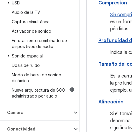
Compresión
USB
Audio de la TV
Sin compri
es un for
Captura simultánea
pérdidas.
Activador de sonido
Profundidad d
Enrutamiento combinado de
dispositivos de audio
Indica la 
Sonido espacial
Tamaño del c
Dosis de ruido
Modo de barra de sonido
Es la cant
dinámica
la profund
ejemplo, u
Nueva arquitectura de SCO
administrado por audio
Alineación
Cámara
Si el tama
denomina
significat
Conectividad