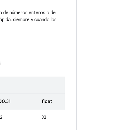
ica de números enteros o de
ápida, siempre y cuando las
d:
Q0.31
float
32
32