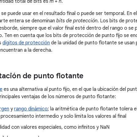
ntidad total de bits es
m
+
n
.
se puede usar en el resultado final o puede ser temporal. En el
arte entera se denominan
bits de protección
. Los bits de pro
esborde, siempre que el valor final esté dentro del rango o se 
. Ten en cuenta que los bits de protección de punto fijo se enc
os
dígitos de protección
de la unidad de punto flotante se usan p
ncuentran a la derecha.
ación de punto flotante
te
es una alternativa al punto fijo, en el que la ubicación del pu
principales ventajas de los números de punto flotante:
rgen
y
rango dinámico
; la aritmética de punto flotante tolera
 procesamiento intermedio y solo limita los valores al final
idad con valores especiales, como infinitos y NaN