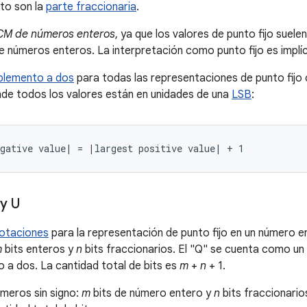
to son la
parte fraccionaria
.
CM de números enteros
, ya que los valores de punto fijo suel
 números enteros. La interpretación como punto fijo es implíc
lemento a dos
para todas las representaciones de punto fijo 
onde todos los valores están en unidades de una
LSB
:
y U
otaciones
para la representación de punto fijo en un número 
m
bits enteros y
n
bits fraccionarios. El "Q" se cuenta como un 
a dos. La cantidad total de bits es
m
+
n
+ 1.
meros sin signo:
m
bits de número entero y
n
bits fraccionario