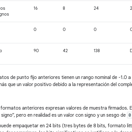
vos
16
8
24
ignos
0
0
0
o
90
42
138
D
tos de punto fijo anteriores tienen un rango nominal de -1.0 
más que un valor positivo debido a la representación del comp
 formatos anteriores expresan valores de muestra firmados. El
n signo”, pero en realidad es un valor con signo y un sesgo de
0
uede empaquetar en 24 bits (tres bytes de 8 bits, formato li