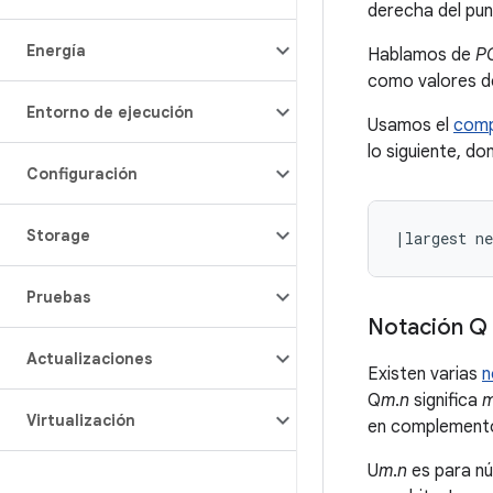
derecha del pun
Energía
Hablamos de
P
como valores de
Entorno de ejecución
Usamos el
comp
lo siguiente, d
Configuración
Storage
Pruebas
Notación Q 
Actualizaciones
Existen varias
n
Q
m
.
n
significa
Virtualización
en complemento 
U
m
.
n
es para nú