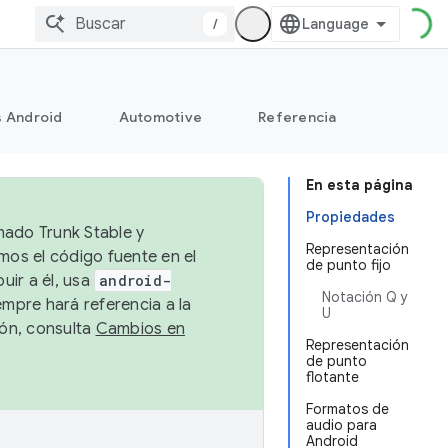
/
s Android
Automotive
Referencia
En esta página
Propiedades
mado Trunk Stable y
Representación
emos el código fuente en el
de punto fijo
uir a él, usa
android-
Notación Q y
empre hará referencia a la
U
ión, consulta
Cambios en
Representación
de punto
flotante
Formatos de
audio para
Android