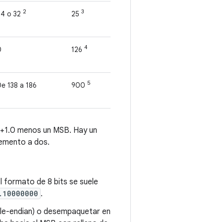
2
3
24 o 32
25
4
0
126
5
e 138 a 186
900
a +1.0 menos un MSB. Hay un
lemento a dos.
 formato de 8 bits se suele
.10000000
.
ttle-endian) o desempaquetar en