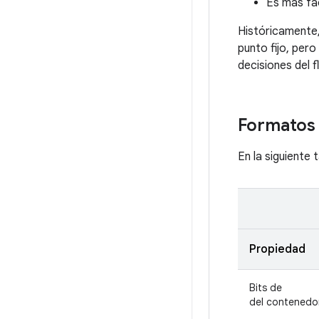
Es más fá
Históricamente,
punto fijo, per
decisiones del f
Formatos 
En la siguiente
Propiedad
Bits de
del contenedo