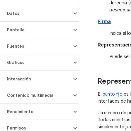
derecha (m
desempaq
Datos
Firma
Pantalla
Indica si 
Representaci
Fuentes
Puede ser 
Gráficos
Interacción
Represent
El
punto fijo
es 
Contenido multimedia
interfaces de h
Rendimiento
Un número de pu
Todas nuestras
simplemente
pu
Permisos