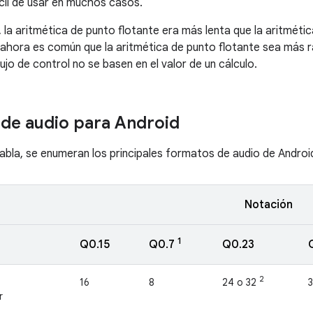
cil de usar en muchos casos.
 la aritmética de punto flotante era más lenta que la aritmét
o ahora es común que la aritmética de punto flotante sea más r
lujo de control no se basen en el valor de un cálculo.
de audio para Android
 tabla, se enumeran los principales formatos de audio de Androi
Notación
1
Q0.15
Q0.23
Q0.7
2
16
8
24 o 32
r