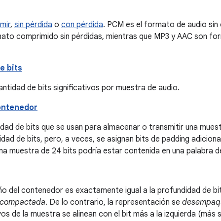
mir
,
sin pérdida
o
con pérdida
. PCM es el formato de audio si
mato comprimido sin pérdidas, mientras que MP3 y AAC son f
e bits
cantidad de bits significativos por muestra de audio.
ontenedor
idad de bits que se usan para almacenar o transmitir una muestr
idad de bits, pero, a veces, se asignan bits de padding adiciona
na muestra de 24 bits podría estar contenida en una palabra de
ño del contenedor es exactamente igual a la profundidad de bit
compactada
. De lo contrario, la representación se
desempaq
ivos de la muestra se alinean con el bit más a la izquierda (más s