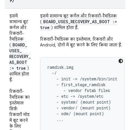
9)
इसमें
इसमें सामान्य बूट कर्नेल और रिकवरी-रैमडिस्क
BOARD
_
USES
_
RECOVERY
_
AS
_
BOOT :=
सामान्य बूट
(
true
कर्नल और
) शामिल होता है.
रिकवरी-
रैमडिस्क
रिकवरी-रैमडिस्क का इस्तेमाल, रिकवरी और
BOARD
_
(
Android, दोनों में बूट करने के लिए किया जाता है.
USES
_
RECOVERY
_
AS
_
BOOT
ramdisk.img

:= true
)
  -/

शामिल होता
    - init -> /system/bin/init

है.
    - first_stage_ramdisk

       - vendor fstab files

रिकवरी-
    - etc -> /system/etc

रैमडिस्क का
    - system/ (mount point)

इस्तेमाल
    - vendor/ (mount point)

सिर्फ़
    - odm/ (mount point)

रिकवरी मोड
    ...

में बूट करने
के लिए