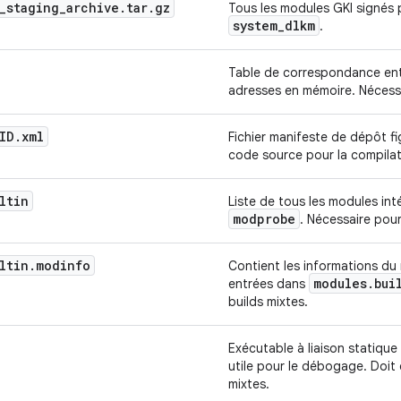
_
staging
_
archive
.
tar
.
gz
Tous les modules GKI signés p
system
_
dlkm
.
Table de correspondance entr
adresses en mémoire. Nécessa
ID
.
xml
Fichier manifeste de dépôt fi
code source pour la compila
ltin
Liste de tous les modules int
modprobe
. Nécessaire pour
ltin
.
modinfo
Contient les informations du
modules
.
bui
entrées dans
builds mixtes.
Exécutable à liaison statique
utile pour le débogage. Doit 
mixtes.