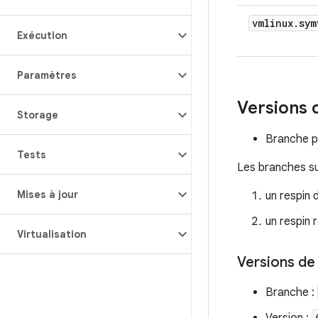
vmlinux
.
sym
Exécution
Paramètres
Versions 
Storage
Branche p
Tests
Les branches sui
Mises à jour
un respin 
un respin 
Virtualisation
Versions de 
Branche :