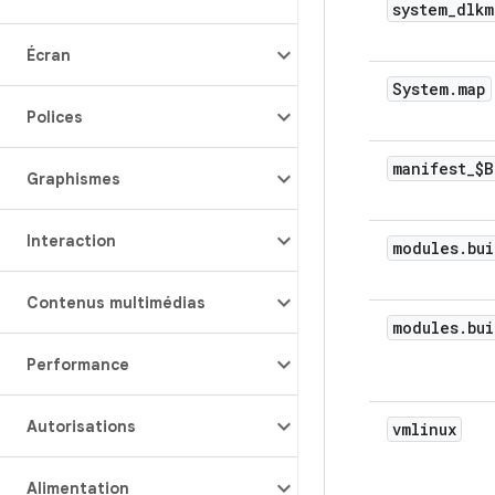
system
_
dlkm
Écran
System
.
map
Polices
manifest
_
$B
Graphismes
Interaction
modules
.
bui
Contenus multimédias
modules
.
bui
Performance
Autorisations
vmlinux
Alimentation