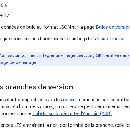
-6.6
-6.12
 données de build au format JSON sur la page
Builds de versio
s questions sur ces builds, signalez un bug dans
Issue Tracker
.
Pour savoir comment intégrer une image
GKI certifiée dan
boot.img
'image de démarrage
.
s branches de version
ifiés sont compatibles avec les
respins
demandés par les parten
 mois. Au bout de six mois, un partenaire peut demander un resp
tionnés dans le
Bulletin sur la sécurité d'Android (ASB)
.
gences LTS entraînent la non-conformité de la branche, celle-