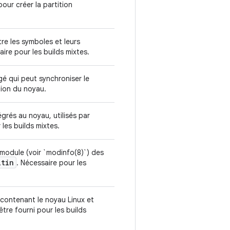
our créer la partition
e les symboles et leurs
ire pour les builds mixtes.
gé qui peut synchroniser le
tion du noyau.
égrés au noyau, utilisés par
 les builds mixtes.
 module (voir `modinfo(8)`) des
ltin
. Nécessaire pour les
 contenant le noyau Linux et
être fourni pour les builds