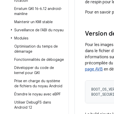
rotation
de respin pour 
Erratum GKI 16-6
.
12 android-
Pour en savoir p
mainline
Maintenir un KMI stable
Surveillance de l'ABI du noyau
Version d
Modules
Pour les image
Optimisation du temps de
dans le fichier 
démarrage
informations su
Fonctionnalités de débogage
précompilée du 
Développer du code de
page AVB
en dé
kernel pour GKI
Prise en charge du système
de fichiers du noyau Android
BOOT_OS_VE
Étendre le noyau avec e
BPF
BOOT_SECUR
Utiliser Debug
FS dans
Android 12