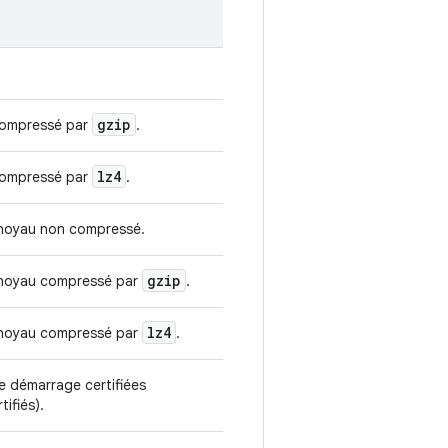
gzip
 compressé par
.
lz4
 compressé par
.
 noyau non compressé.
gzip
 noyau compressé par
.
lz4
 noyau compressé par
.
e démarrage certifiées
tifiés).