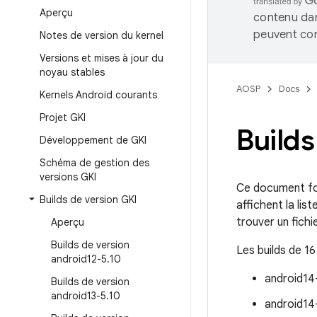
Aperçu
contenu dan
peuvent con
Notes de version du kernel
Versions et mises à jour du
noyau stables
AOSP
Docs
Kernels Android courants
Projet GKI
Builds
Développement de GKI
Schéma de gestion des
versions GKI
Ce document fou
Builds de version GKI
affichent la li
trouver un fichi
Aperçu
Builds de version
Les builds de 16
android12-5
.
10
android14
Builds de version
android13-5
.
10
android14