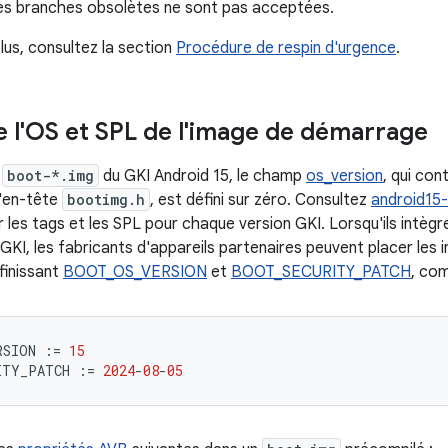
les branches obsolètes ne sont pas acceptées.
lus, consultez la section
Procédure de respin d'urgence
.
e l'OS et SPL de l'image de démarrage
s
boot-*.img
du GKI Android 15, le champ
os_version
, qui con
d'en-tête
bootimg.h
, est défini sur zéro. Consultez
android15-
r les tags et les SPL pour chaque version GKI. Lorsqu'ils intèg
GKI, les fabricants d'appareils partenaires peuvent placer les 
finissant
BOOT_OS_VERSION
et
BOOT_SECURITY_PATCH
, com
RSION
:=
15
ITY_PATCH
:=
2024
-
08
-
05