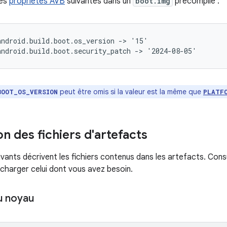
les
propriétés AVB
suivantes dans un
boot.img
précompilé :
ndroid.build.boot.os_version -> '15'

peut être omis si la valeur est la même que
BOOT_OS_VERSION
PLATF
n des fichiers d'artefacts
ivants décrivent les fichiers contenus dans les artefacts. Cons
écharger celui dont vous avez besoin.
u noyau