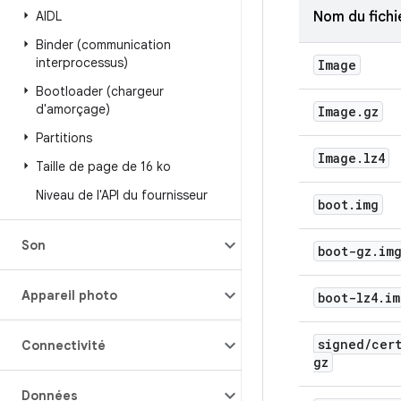
AIDL
Nom du fichi
Binder (communication
interprocessus)
Image
Bootloader (chargeur
d'amorçage)
Image
.
gz
Partitions
Image
.
lz4
Taille de page de 16 ko
Niveau de l'API du fournisseur
boot
.
img
Son
boot-gz
.
im
Appareil photo
boot-lz4
.
im
signed
/
cer
Connectivité
gz
Données