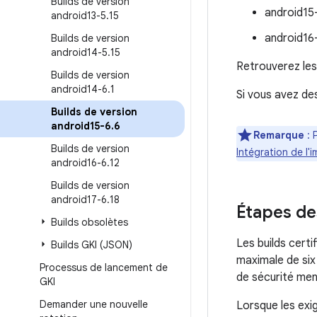
Builds de version
android15
android13-5
.
15
android16
Builds de version
android14-5
.
15
Retrouverez les
Builds de version
android14-6
.
1
Si vous avez de
Builds de version
android15-6
.
6
Remarque
: 
Builds de version
Intégration de l
android16-6
.
12
Builds de version
android17-6
.
18
Étapes de
Builds obsolètes
Les builds cert
Builds GKI (JSON)
maximale de six
Processus de lancement de
de sécurité men
GKI
Demander une nouvelle
Lorsque les exi