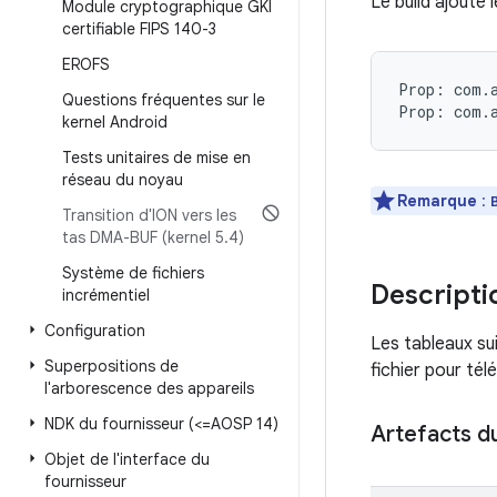
Le build ajoute 
Module cryptographique GKI
certifiable FIPS 140-3
EROFS
Prop: com.a
Questions fréquentes sur le
kernel Android
Tests unitaires de mise en
réseau du noyau
Remarque
:
Transition d'ION vers les
tas DMA-BUF (kernel 5
.
4)
Système de fichiers
Descriptio
incrémentiel
Configuration
Les tableaux su
Superpositions de
fichier pour tél
l'arborescence des appareils
NDK du fournisseur (<=AOSP 14)
Artefacts d
Objet de l'interface du
fournisseur