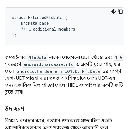
struct ExtendedNfcData {

    NfcData base;

    // … additional members

};
কম্পাইলার
NfcData
নামের যেকোনো UDT খোঁজে এবং
1.0
সংস্করণে
android.hardware.nfc
এ একটি খুঁজে পায়, যার
ফলে
android.hardware.nfc@1.0::NfcData
এর সম্পূর্ণ
যোগ্য UDT পাওয়া যায়। প্রদত্ত আংশিকভাবে যোগ্য UDT-এর
জন্য একাধিক মিল পাওয়া গেলে, HIDL কম্পাইলার একটি ত্রুটি
ছুড়ে দেয়।
উদাহরণ
নিয়ম 2 ব্যবহার করে, বর্তমান প্যাকেজে সংজ্ঞায়িত একটি
আমদানিকৃত প্রকার অন্য প্যাকেজ থেকে আমদানি করা