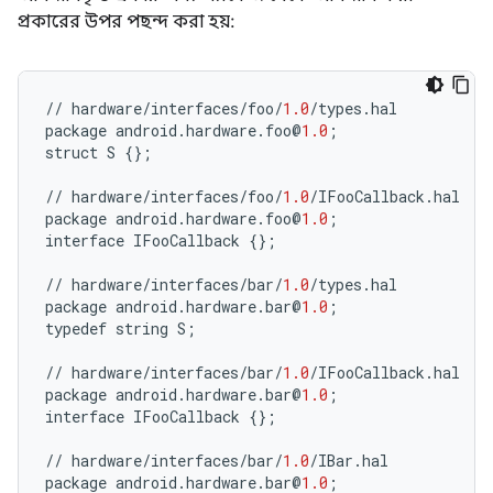
প্রকারের উপর পছন্দ করা হয়:
//
hardware
/
interfaces
/
foo
/
1.0
/
types
.
hal
package
android
.
hardware
.
foo
@
1.0
;
struct
S
{};
//
hardware
/
interfaces
/
foo
/
1.0
/
IFooCallback
.
hal
package
android
.
hardware
.
foo
@
1.0
;
interface
IFooCallback
{};
//
hardware
/
interfaces
/
bar
/
1.0
/
types
.
hal
package
android
.
hardware
.
bar
@
1.0
;
typedef
string
S
;
//
hardware
/
interfaces
/
bar
/
1.0
/
IFooCallback
.
hal
package
android
.
hardware
.
bar
@
1.0
;
interface
IFooCallback
{};
//
hardware
/
interfaces
/
bar
/
1.0
/
IBar
.
hal
package
android
.
hardware
.
bar
@
1.0
;