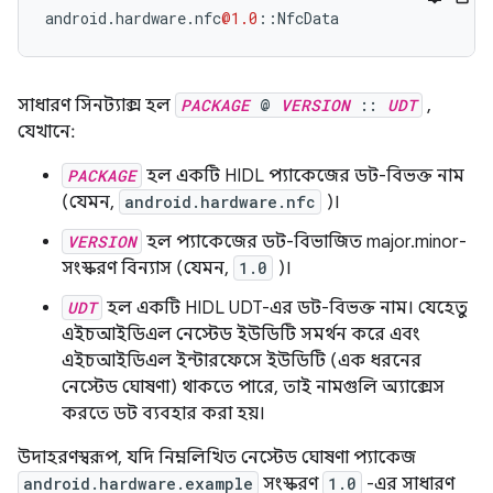
android
.
hardware
.
nfc
@1.0
::
NfcData
সাধারণ সিনট্যাক্স হল
PACKAGE
@
VERSION
::
UDT
,
যেখানে:
PACKAGE
হল একটি HIDL প্যাকেজের ডট-বিভক্ত নাম
(যেমন,
android.hardware.nfc
)।
VERSION
হল প্যাকেজের ডট-বিভাজিত major.minor-
সংস্করণ বিন্যাস (যেমন,
1.0
)।
UDT
হল একটি HIDL UDT-এর ডট-বিভক্ত নাম। যেহেতু
এইচআইডিএল নেস্টেড ইউডিটি সমর্থন করে এবং
এইচআইডিএল ইন্টারফেসে ইউডিটি (এক ধরনের
নেস্টেড ঘোষণা) থাকতে পারে, তাই নামগুলি অ্যাক্সেস
করতে ডট ব্যবহার করা হয়।
উদাহরণস্বরূপ, যদি নিম্নলিখিত নেস্টেড ঘোষণা প্যাকেজ
android.hardware.example
সংস্করণ
1.0
-এর সাধারণ