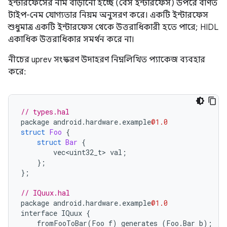
ইন্টারফেসের নাম বাড়ানো হচ্ছে (বেস ইন্টারফেস) উপরে বর্ণিত
টাইপ-নেম যোগ্যতার নিয়ম অনুসরণ করে। একটি ইন্টারফেস
শুধুমাত্র একটি ইন্টারফেস থেকে উত্তরাধিকারী হতে পারে; HIDL
একাধিক উত্তরাধিকার সমর্থন করে না।
নীচের uprev সংস্করণ উদাহরণ নিম্নলিখিত প্যাকেজ ব্যবহার
করে:
// types.hal
package
android
.
hardware
.
example
@1.0
struct
Foo
{
struct
Bar
{
vec<uint32_t>
val
;
};
};
// IQuux.hal
package
android
.
hardware
.
example
@1.0
interface
IQuux
{
fromFooToBar
(
Foo
f
)
generates
(
Foo
.
Bar
b
);