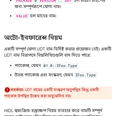
PACKAGE
@
VERSION
::
UDT
হল enum টাইপের
জন্য সম্পূর্ণরূপে যোগ্য নাম।
VALUE
হল মানের নাম৷
অটো-ইনফারেন্স নিয়ম
একটি সম্পূর্ণ যোগ্য UDT নাম নির্দিষ্ট করার প্রয়োজন নেই। একটি
UDT নাম নিরাপদে নিম্নলিখিতগুলি বাদ দিতে পারে:
প্যাকেজ, যেমন
@1.0::IFoo.Type
উভয় প্যাকেজ এবং সংস্করণ, যেমন
IFoo.Type
সতর্কতা:
UDT নামের একটি সংস্করণ অনুপস্থিত কিন্তু একটি
প্যাকেজ উপস্থিত উল্লেখ করা অনুমোদিত নয়।
HIDL স্বয়ংক্রিয়-হস্তক্ষেপ নিয়ম ব্যবহার করে নামটি সম্পূর্ণ