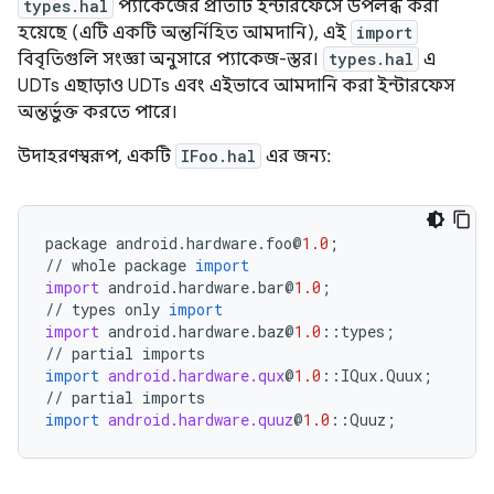
types.hal
প্যাকেজের প্রতিটি ইন্টারফেসে উপলব্ধ করা
হয়েছে (এটি একটি অন্তর্নিহিত আমদানি), এই
import
বিবৃতিগুলি সংজ্ঞা অনুসারে প্যাকেজ-স্তর।
types.hal
এ
UDTs এছাড়াও UDTs এবং এইভাবে আমদানি করা ইন্টারফেস
অন্তর্ভুক্ত করতে পারে।
উদাহরণস্বরূপ, একটি
IFoo.hal
এর জন্য:
package
android
.
hardware
.
foo
@
1.0
;
//
whole
package
import
import
android
.
hardware
.
bar
@
1.0
;
//
types
only
import
import
android
.
hardware
.
baz
@
1.0
::
types
;
//
partial
imports
import
android.hardware.qux
@
1.0
::
IQux
.
Quux
;
//
partial
imports
import
android.hardware.quuz
@
1.0
::
Quuz
;