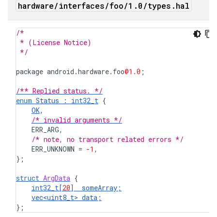
hardware
/
interfaces
/
foo
/
1
.
0
/
types
.
hal
/*
 * (License Notice)
 */
package
android
.
hardware
.
foo
@1.0
;
/** Replied status. */
enum
Status
:
int32_t
{
OK
,
/* invalid arguments */
ERR_ARG
,
/* note, no transport related errors */
ERR_UNKNOWN
=
-1
,
};
struct
ArgData
{
int32_t
[
20
]
someArray
;
vec<uint8_t>
data
;
};