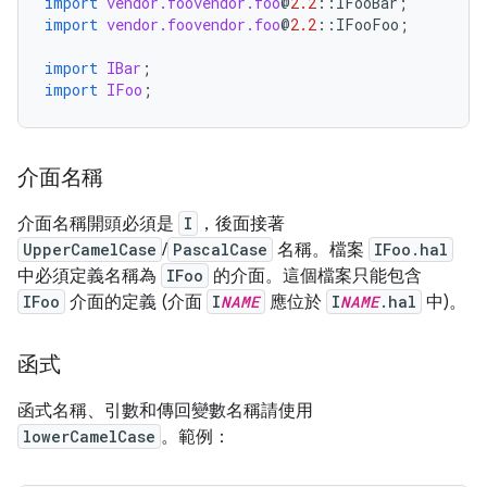
import
vendor.foovendor.foo
@
2.2
::
IFooBar
;
import
vendor.foovendor.foo
@
2.2
::
IFooFoo
;
import
IBar
;
import
IFoo
;
介面名稱
介面名稱開頭必須是
I
，後面接著
UpperCamelCase
/
PascalCase
名稱。檔案
IFoo.hal
中必須定義名稱為
IFoo
的介面。這個檔案只能包含
IFoo
介面的定義 (介面
I
NAME
應位於
I
NAME
.hal
中)。
函式
函式名稱、引數和傳回變數名稱請使用
lowerCamelCase
。範例：