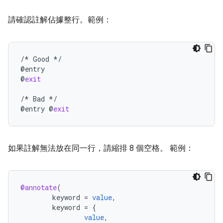
請確認註解佔據整行。範例：
/*
Good
*/
@
entry
@
exit
/*
Bad
*/
@
entry
@
exit
如果註解無法放在同一行，請縮排 8 個空格。 範例：
@annotate
(
keyword
=
value
,
keyword
=
{
value
,