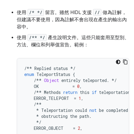
使用
/* */
留言。雖然 HIDL 支援
//
做為註解，
但建議不要使用，因為註解不會出現在產生的輸出內
容中。
使用
/** */
產生說明文件。這些只能套用至型別、
方法、欄位和列舉值宣告。範例：
/**
Replied
status
*/
enum
TeleportStatus
{
/**
Object
entirely
teleported
.
*/
OK
=
0
,
/**
Methods
return
this
if
teleportation
ERROR_TELEPORT
=
1
,
/**
*
Teleportation
could
not
be
completed
d
*
obstructing
the
path
.
*/
ERROR_OBJECT
=
2
,