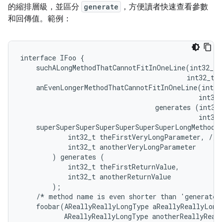
的縮排層級，並區分
generate
，方便讀者快速查看參數
和回傳值。範例：
interface IFoo {

    suchALongMethodThatCannotFitInOneLine(int32_t 
                                          int32_t a
    anEvenLongerMethodThatCannotFitInOneLine(int32
                                             int32_
                                  generates (int32_
                                             int32_
    superSuperSuperSuperSuperSuperSuperLongMethodTh
            int32_t theFirstVeryLongParameter, // 8
            int32_t anotherVeryLongParameter

        ) generates (

            int32_t theFirstReturnValue,

            int32_t anotherReturnValue

        );

    /* method name is even shorter than 'generates'
    foobar(AReallyReallyLongType aReallyReallyLongP
           AReallyReallyLongType anotherReallyReall