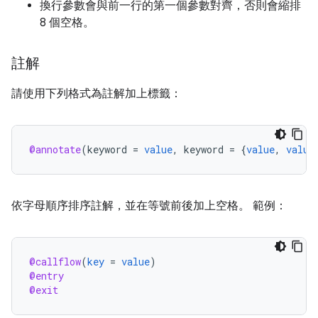
換行參數會與前一行的第一個參數對齊，否則會縮排
8 個空格。
註解
請使用下列格式為註解加上標籤：
@annotate
(
keyword
=
value
,
keyword
=
{
value
,
value
依字母順序排序註解，並在等號前後加上空格。 範例：
@callflow
(
key
=
value
)
@entry
@exit