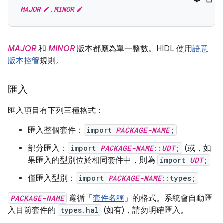
MAJOR
.
MINOR
MAJOR
和
MINOR
版本都應為單一整數。HIDL 使用
語意
版本控管
規則。
匯入
匯入項目有下列三種格式：
匯入整個套件：
import
PACKAGE-NAME
;
部分匯入：
import
PACKAGE-NAME
::
UDT
;
(或，如
果匯入的型別位於相同套件中，則為
import
UDT
;
僅匯入型別：
import
PACKAGE-NAME
::types;
PACKAGE-NAME
遵循「
套件名稱
」的格式。系統會自動匯
入目前套件的
types.hal
(如有)，請勿明確匯入。