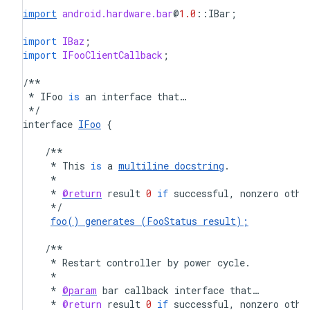
import
android.hardware.bar
@
1.0
::
IBar
;
import
IBaz
;
import
IFooClientCallback
;
/**
*
IFoo
is
an
interface
that
…

*/
interface
IFoo
{
/**
*
This
is
a
multiline
docstring
.
*
*
@return
result
0
if
successful
,
nonzero
othe
*/
foo
()
generates
(
FooStatus
result
);
/**
*
Restart
controller
by
power
cycle
.
*
*
@param
bar
callback
interface
that
…

*
@return
result
0
if
successful
,
nonzero
othe