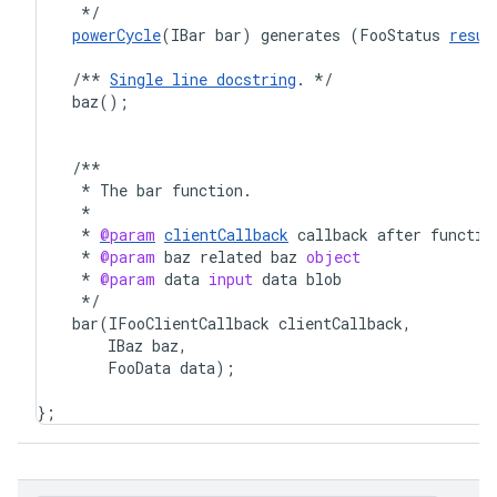
*/
powerCycle
(
IBar
bar
)
generates
(
FooStatus
resul
/**
Single
line
docstring
.
*/
baz
();
/**
*
The
bar
function
.
*
*
@param
clientCallback
callback
after
functio
*
@param
baz
related
baz
object
*
@param
data
input
data
blob
*/
bar
(
IFooClientCallback
clientCallback
,
IBaz
baz
,
FooData
data
);
};