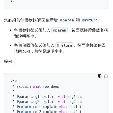
};
您必須為每個參數/傳回值新增
@param
和
@return
：
每個參數都必須加入
@param
。後面應接續參數名稱
和說明字串。
每個傳回值都必須加入
@return
。後面應接續傳回
值的名稱，然後是說明字串。
範例：
/**
*
Explain
what
foo
does
.
*
*
@
param
arg1
explain
what
arg1
is
*
@
param
arg2
explain
what
arg2
is
*
@
return
ret1
explain
what
ret1
is
*
@
return
ret2
explain
what
ret2
is