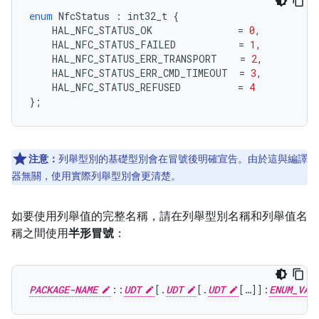
enum
NfcStatus
:
int32_t
{
HAL_NFC_STATUS_OK
=
0
,
HAL_NFC_STATUS_FAILED
=
1
,
HAL_NFC_STATUS_ERR_TRANSPORT
=
2
,
HAL_NFC_STATUS_ERR_CMD_TIMEOUT
=
3
,
HAL_NFC_STATUS_REFUSED
=
4
};
注意：
列舉型別的基礎型別會在冒號後明確宣告。由於這與編譯
器無關，使用實際列舉型別會更清楚。
如要使用列舉值的完整名稱，請在列舉型別名稱和列舉值名
稱之間使用
半形冒號
：
PACKAGE-NAME
::
UDT
[.
UDT
[.
UDT
[…]]:
ENUM_VAL