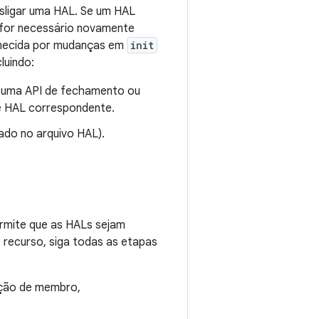
desligar uma HAL. Se um HAL
o for necessário novamente
ornecida por mudanças em
init
luindo:
 uma API de fechamento ou
e HAL correspondente.
do no arquivo HAL).
ermite que as HALs sejam
 recurso, siga todas as etapas
ção de membro,