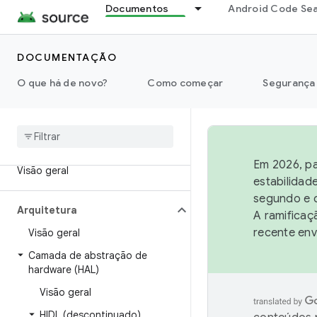
Documentos
Android Code Se
DOCUMENTAÇÃO
O que há de novo?
Como começar
Segurança
Em 2026, pa
Visão geral
estabilidad
segundo e q
Arquitetura
A ramificaç
recente env
Visão geral
Camada de abstração de
hardware (HAL)
Visão geral
HIDL (descontinuado)