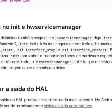
ther properties
no init e hwservicemanager
 dinâmico também exige que o
hwservicemanager
diga
init
 Android 9,
init
inclui três mensagens de controle adicionais
e_start
,
ctl.interface_stop
e
ctl.interface_restart
. 
alizar
init
para abrir e fechar interfaces de hardware especí
o está registrado, o
hwservicemanager
solicita que o serviço
 não exigem o uso de nenhuma delas.
r a saída do HAL
 saída da HAL precisa ser determinada manualmente. No Andro
de ser determinado com
ciclos de vida automáticos
.