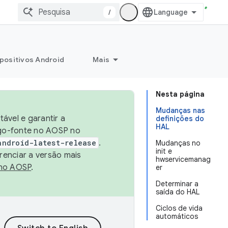
/
positivos Android
Mais
Nesta página
Mudanças nas
ável e garantir a
definições do
HAL
igo-fonte no AOSP no
android-latest-release
.
Mudanças no
init e
renciar a versão mais
hwservicemanag
no AOSP
.
er
Determinar a
saída do HAL
Ciclos de vida
automáticos