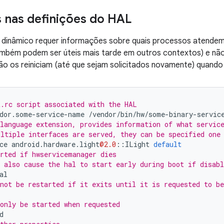
nas definições do HAL
 dinâmico requer informações sobre quais processos atendem 
mbém podem ser úteis mais tarde em outros contextos) e não 
 não os reiniciam (até que sejam solicitados novamente) quand
.rc script associated with the HAL
dor
.
some
-
service
-
name
/
vendor
/
bin
/
hw
/
some
-
binary
-
servic
language extension, provides information of what servic
ltiple interfaces are served, they can be specified one
ce
android
.
hardware
.
light
@2.0
::
ILight
default
rted if hwservicemanager dies
 also cause the hal to start early during boot if disab
al
not be restarted if it exits until it is requested to be
only be started when requested
d