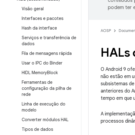
conteúdos p
podem ter e
Visão geral
Interfaces e pacotes
Hash da interface
AOSP
Documen
Serviços e transferência de
dados
HALs 
Fila de mensagens rápida
Usar o IPC do Binder
O Android 9 of
HIDL Memory
Block
não estão em us
Ferramentas de
subsistemas de
configuração da pilha de
anteriores do A
rede
tempo em que um
Linha de execução do
modelo
A implementaçã
Converter módulos HAL
processos dinâ
Tipos de dados