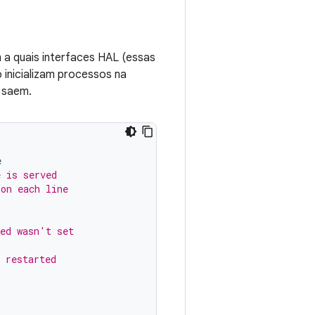
a quais interfaces HAL (essas
inicializam processos na
o saem.
e
e is served
 on each line
led wasn't set
 restarted