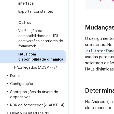
# ... o
interface
Exportar constantes
Outros
Mudanças 
Verificação da
compatibilidade de HIDL
O desligamento
com versões anteriores do
solicitados. No
framework
ctl.interfac
HALs com
usadas para sin
disponibilidade dinâmica
solicitado e nã
HALs legados (AOSP <=v7)
HALs dinâmicas
Kernel
Configuração
Determina
Sobreposições da árvore de
dispositivos
No Android 9, a
NDK do fornecedor (<=AOSP 14)
ele também po
Objeto da interface do