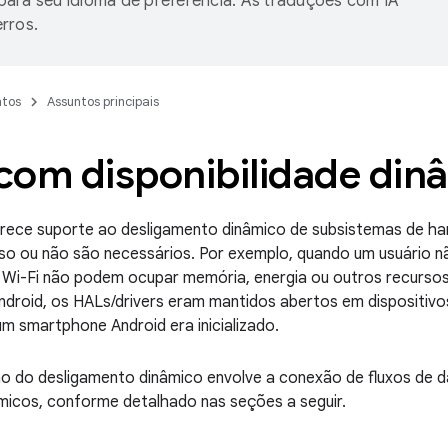
ara seu idioma de preferência. As traduções com IA
rros.
tos
Assuntos principais
com disponibilidade din
erece suporte ao desligamento dinâmico de subsistemas de ha
o ou não são necessários. Por exemplo, quando um usuário nã
 Wi-Fi não podem ocupar memória, energia ou outros recurso
ndroid, os HALs/drivers eram mantidos abertos em dispositivo
 smartphone Android era inicializado.
o do desligamento dinâmico envolve a conexão de fluxos de 
micos, conforme detalhado nas seções a seguir.