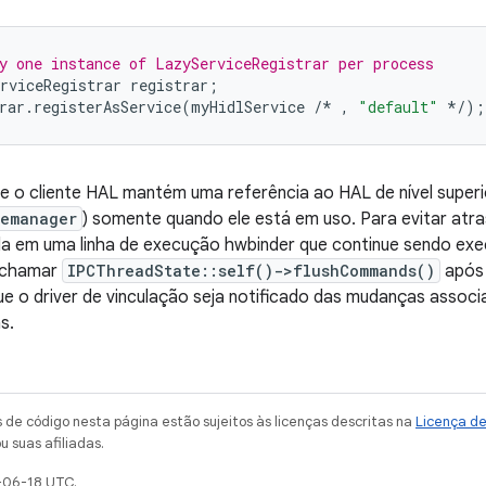
y one instance of LazyServiceRegistrar per process
rviceRegistrar
registrar
;
rar
.
registerAsService
(
myHidlService
/*
,
"default"
*/
);
se o cliente HAL mantém uma referência ao HAL de nível superi
cemanager
) somente quando ele está em uso. Para evitar atra
a em uma linha de execução hwbinder que continue sendo exe
 chamar
IPCThreadState::self()->flushCommands()
após 
que o driver de vinculação seja notificado das mudanças asso
s.
de código nesta página estão sujeitos às licenças descritas na
Licença d
u suas afiliadas.
-06-18 UTC.