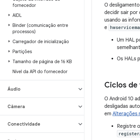
O desligamento 
fornecedor
decidir sair po
AIDL
usando as info
Binder (comunicação entre
e
hwservicem
processos)
Um HAL po
Carregador de inicialização
semelhant
Partições
Os HALs p
Tamanho de página de 16 KB
Nível da API do fornecedor
Ciclos de
Áudio
O Android 10 ad
desligadas auto
Câmera
em
Alterações 
Conectividade
Registre 
register