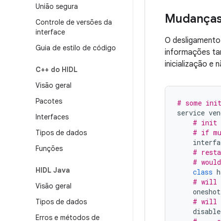
União segura
Mudanças 
Controle de versões da
interface
O desligamento
Guia de estilo de código
informações ta
inicialização e
C++ do HIDL
Visão geral
Pacotes
# some init
service
ven
Interfaces
# init 
# if mu
Tipos de dados
interfa
Funções
# resta
# would
HIDL Java
class
h
# will 
Visão geral
oneshot
# will 
Tipos de dados
disable
Erros e métodos de