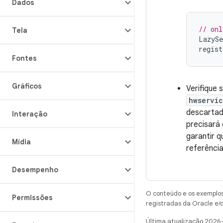
Dados
// onl
Tela
LazySe
regist
Fontes
Gráficos
Verifique 
hwservi
descartad
Interação
precisará
garantir 
Mídia
referência
Desempenho
O conteúdo e os exemplos 
Permissões
registradas da Oracle e/o
Última atualização 2026