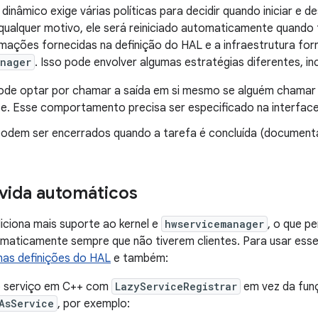
dinâmico exige várias políticas para decidir quando iniciar e 
r qualquer motivo, ele será reiniciado automaticamente quand
rmações fornecidas na definição do HAL e a infraestrutura f
anager
. Isso pode envolver algumas estratégias diferentes, inc
de optar por chamar a saída em si mesmo se alguém chamar
e. Esse comportamento precisa ser especificado na interfac
odem ser encerrados quando a tarefa é concluída (documenta
 vida automáticos
iciona mais suporte ao kernel e
hwservicemanager
, o que p
maticamente sempre que não tiverem clientes. Para usar esse
nas definições do HAL
e também:
o serviço em C++ com
LazyServiceRegistrar
em vez da fun
AsService
, por exemplo: