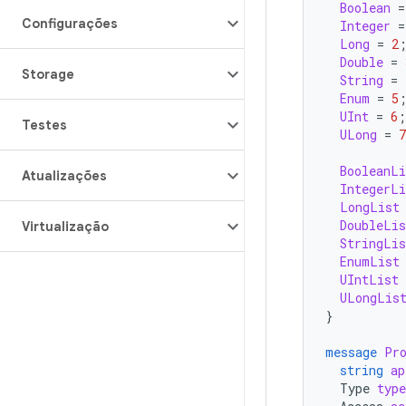
Boolean
=
Configurações
Integer
=
Long
=
2
Double
=
Storage
String
=
Enum
=
5
UInt
=
6
;
Testes
ULong
=
7
BooleanLi
Atualizações
IntegerLi
LongList
DoubleLis
Virtualização
StringLis
EnumList
UIntList
ULongLis
}
message
Pr
string
ap
Type
type