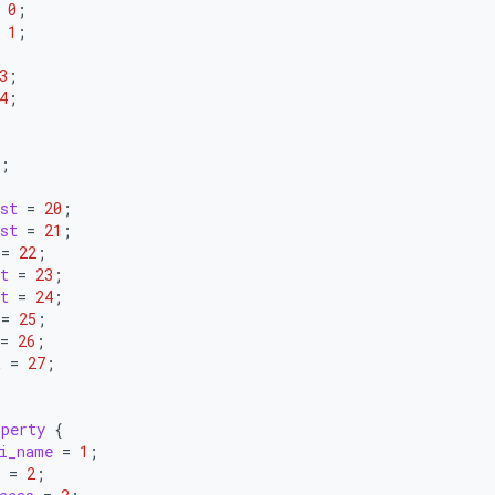
0
;
1
;
;
3
;
4
;
;
;
st
=
20
;
st
=
21
;
=
22
;
t
=
23
;
t
=
24
;
=
25
;
=
26
;
t
=
27
;
operty
{
i_name
=
1
;
=
2
;