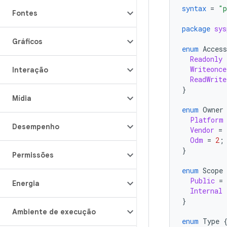
syntax
=
"p
Fontes
package
sys
Gráficos
enum
Access
Readonly
Writeonce
Interação
ReadWrite
}
Mídia
enum
Owner
Platform
Desempenho
Vendor
=
Odm
=
2
;
}
Permissões
enum
Scope
Public
=
Energia
Internal
}
Ambiente de execução
enum
Type