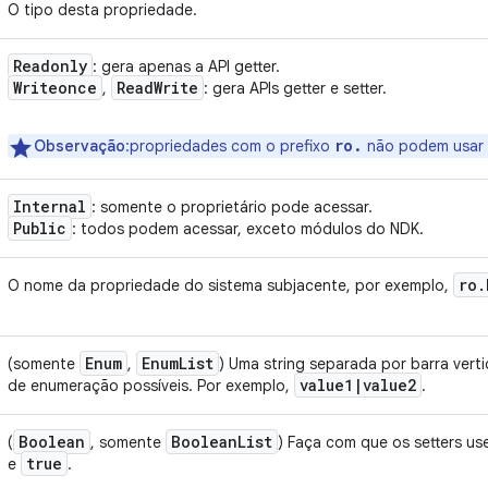
O tipo desta propriedade.
Readonly
: gera apenas a API getter.
Writeonce
Read
Write
,
: gera APIs getter e setter.
ro.
Observação
:propriedades com o prefixo
não podem usar
Internal
: somente o proprietário pode acessar.
Public
: todos podem acessar, exceto módulos do NDK.
ro
.
O nome da propriedade do sistema subjacente, por exemplo,
Enum
Enum
List
(somente
,
) Uma string separada por barra verti
value1
|
value2
de enumeração possíveis. Por exemplo,
.
Boolean
Boolean
List
(
, somente
) Faça com que os setters u
true
e
.