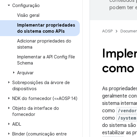
conteúdos p
Configuração
podem ter e
Visão geral
Implementar propriedades
do sistema como APIs
AOSP
Documen
Adicionar propriedades do
sistema
Imple
Implementar a API Config File
Schema
como 
Arquivar
Sobreposições da árvore de
As propriedade
dispositivos
geralmente con
NDK do fornecedor (<=AOSP 14)
sistema intern
Objeto da interface do
como
/vendor
fornecedor
como
/system
AIDL
do sistema são 
estabilizar as 
Binder (comunicação entre