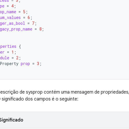
cess
=
3
;
pe
=
4
;
op_name
=
5
;
um_values
=
6
;
ger_as_bool
=
7
;
gacy_prop_name
=
8
;
operties
{
er
=
1
;
dule
=
2
;
Property
prop
=
3
;
descrição de sysprop contém uma mensagem de propriedades,
 significado dos campos é o seguinte:
Significado