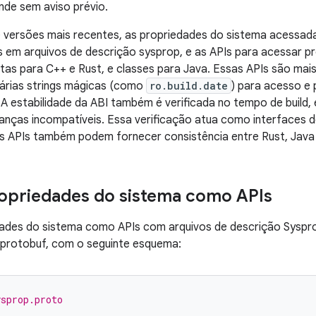
de sem aviso prévio.
e versões mais recentes, as propriedades do sistema acessad
 em arquivos de descrição sysprop, e as APIs para acessar 
as para C++ e Rust, e classes para Java. Essas APIs são mai
árias strings mágicas (como
ro.build.date
) para acesso e
A estabilidade da ABI também é verificada no tempo de build, e
ças incompatíveis. Essa verificação atua como interfaces de
as APIs também podem fornecer consistência entre Rust, Java
ropriedades do sistema como APIs
dades do sistema como APIs com arquivos de descrição Syspro
protobuf, com o seguinte esquema:
sprop.proto