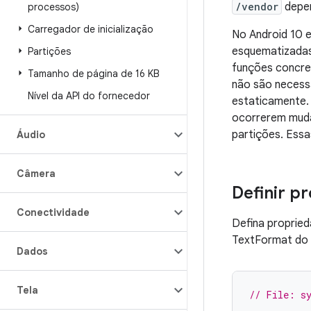
/vendor
depen
processos)
Carregador de inicialização
No Android 10 
esquematizadas
Partições
funções concret
Tamanho de página de 16 KB
não são necess
Nível da API do fornecedor
estaticamente. 
ocorrerem mudan
partições. Ess
Áudio
Câmera
Definir p
Conectividade
Defina proprie
TextFormat do 
Dados
Tela
// File: sy