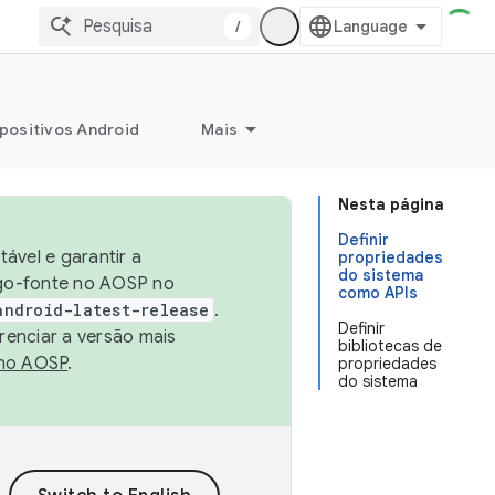
/
positivos Android
Mais
Nesta página
Definir
ável e garantir a
propriedades
do sistema
igo-fonte no AOSP no
como APIs
android-latest-release
.
Definir
renciar a versão mais
bibliotecas de
no AOSP
.
propriedades
do sistema