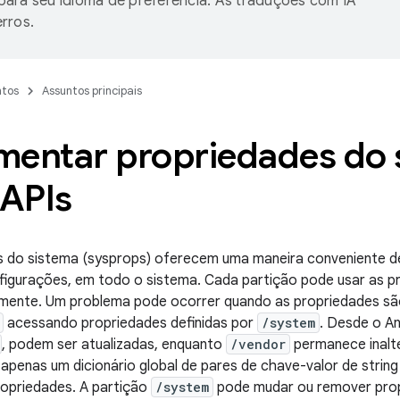
ara seu idioma de preferência. As traduções com IA
rros.
tos
Assuntos principais
mentar propriedades do 
APIs
s do sistema (sysprops) oferecem uma maneira conveniente d
figurações, em todo o sistema. Cada partição pode usar as p
amente. Um problema pode ocorrer quando as propriedades sã
acessando propriedades definidas por
/system
. Desde o An
, podem ser atualizadas, enquanto
/vendor
permanece inalt
apenas um dicionário global de pares de chave-valor de string
propriedades. A partição
/system
pode mudar ou remover prop