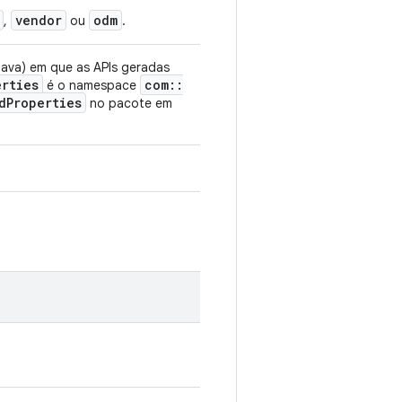
vendor
odm
,
ou
.
Java) em que as APIs geradas
erties
com
::
é o namespace
d
Properties
no pacote em