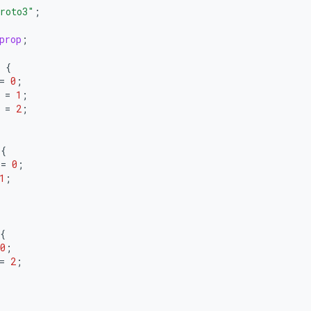
roto3"
;
prop
;
{
=
0
;
=
1
;
=
2
;
{
=
0
;
1
;
{
0
;
=
2
;
{