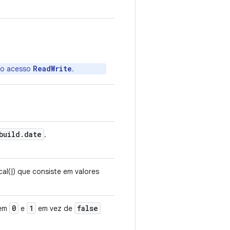
ReadWrite
 o acesso
.
build
.
date
.
cal(|) que consiste em valores
0
1
false
sem
e
em vez de