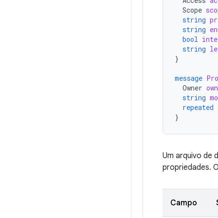
Access
ac
Scope
sco
string
pr
string
en
bool
inte
string
le
}
message
Pr
Owner
own
string
mo
repeated
}
Um arquivo de 
propriedades. O
Campo