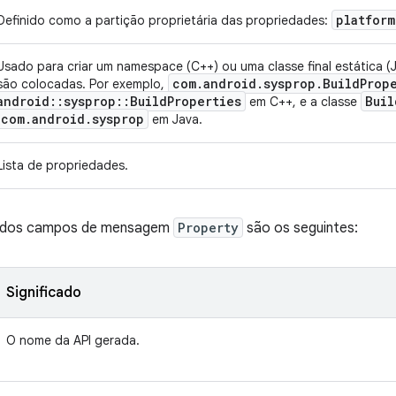
platform
Definido como a partição proprietária das propriedades:
Usado para criar um namespace (C++) ou uma classe final estática (
com
.
android
.
sysprop
.
Build
Prop
são colocadas. Por exemplo,
android
::
sysprop
::
Build
Properties
Buil
em C++, e a classe
com
.
android
.
sysprop
em Java.
Lista de propriedades.
os dos campos de mensagem
Property
são os seguintes:
Significado
O nome da API gerada.