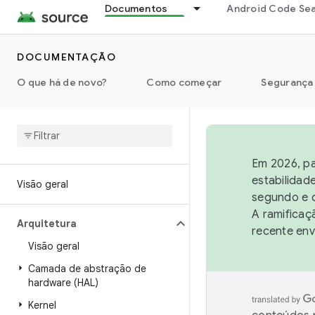
Documentos
Android Code Se
DOCUMENTAÇÃO
O que há de novo?
Como começar
Segurança
Em 2026, pa
estabilidad
Visão geral
segundo e q
A ramificaç
Arquitetura
recente env
Visão geral
Camada de abstração de
hardware (HAL)
Kernel