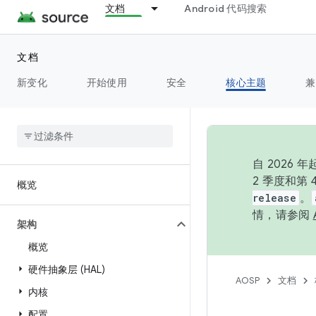
文档
Android 代码搜索
文档
新变化
开始使用
安全
核心主题
兼
自 202
2 季度和第
概览
release
。
情，请参阅
架构
概览
硬件抽象层 (HAL)
AOSP
文档
内核
配置