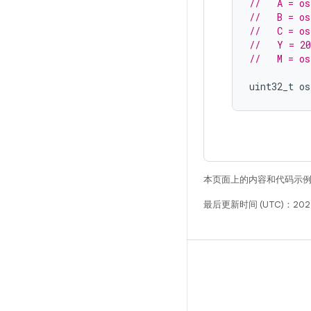
//   A = os
//   B = os
//   C = os
//   Y = 2
//   M = os
uint32_t
os
本页面上的内容和代码示
最后更新时间 (UTC)：202
构建
Android 代码库
要求