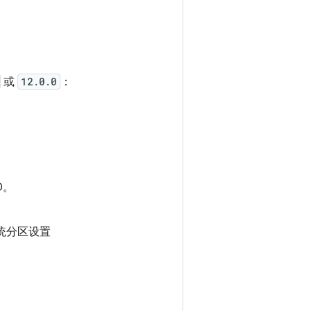
。
或
12.0.0
：
D。
统分区设置