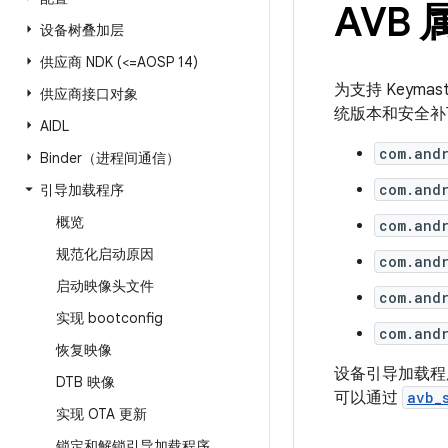
AVB
设备树叠加层
供应商 NDK (<=AOSP 14)
为支持 Keymas
供应商接口对象
统版本和安全
AIDL
com.and
Binder（进程间通信）
com.and
引导加载程序
概览
com.and
规范化启动原因
com.and
启动映像头文件
com.and
实现 bootconfig
com.and
恢复映像
设备引导加载
DTB 映像
可以通过
avb_
实现 OTA 更新
锁定和解锁引导加载程序