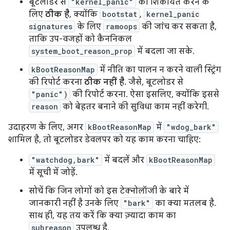
बूटलोडर से
"kernel_panic"
की शिकायत करने के
लिए
ठीक है
, क्योंकि
bootstat
,
kernel_panic
signatures
के लिए
ramoops
की जांच कर सकता है,
ताकि उप-वजहों को कैननिकल
system_boot_reason_prop
में बदला जा सके.
kBootReasonMap
में नीति का पालन न करने वाली स्ट्रिंग
की रिपोर्ट करना
ठीक नहीं है
. जैसे, बूटलोडर से
"panic")
की रिपोर्ट करना. ऐसा इसलिए, क्योंकि इससे
reason
को बेहतर बनाने की सुविधा काम नहीं करेगी.
उदाहरण के लिए, अगर
kBootReasonMap
में
"wdog_bark"
शामिल है, तो बूटलोडर डेवलपर को यह काम करना चाहिए:
"watchdog,bark"
में बदलें और
kBootReasonMap
में सूची में जोड़ें.
सोचें कि जिन लोगों को इस टेक्नोलॉजी के बारे में
जानकारी नहीं है उनके लिए
"bark"
का क्या मतलब है.
साथ ही, यह तय करें कि क्या ज़्यादा काम का
subreason
उपलब्ध है.