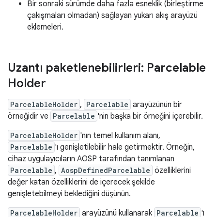
Bir sonraki sürümde daha fazla esneklik (birleştirme
çakışmaları olmadan) sağlayan yukarı akış arayüzü
eklemeleri.
Uzantı paketlenebilirleri: Parcelable
Holder
ParcelableHolder
,
Parcelable
arayüzünün bir
örneğidir ve
Parcelable
'nin başka bir örneğini içerebilir.
ParcelableHolder
'nın temel kullanım alanı,
Parcelable
'ı genişletilebilir hale getirmektir. Örneğin,
cihaz uygulayıcıların AOSP tarafından tanımlanan
Parcelable
,
AospDefinedParcelable
özelliklerini
değer katan özelliklerini de içerecek şekilde
genişletebilmeyi beklediğini düşünün.
ParcelableHolder
arayüzünü kullanarak
Parcelable
'ı