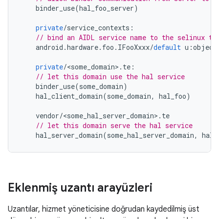
binder_use
(
hal_foo_server
)
private
/
service_contexts
:
// bind an AIDL service name to the selinux ty
android
.
hardware
.
foo
.
IFooXxxx
/
default
u
:
object
private
/
<
some_domain
>
.
te
:
// let this domain use the hal service
binder_use
(
some_domain
)
hal_client_domain
(
some_domain
,
hal_foo
)
vendor
/
<
some_hal_server_domain
>
.
te
// let this domain serve the hal service
hal_server_domain
(
some_hal_server_domain
,
hal_
Eklenmiş uzantı arayüzleri
Uzantılar, hizmet yöneticisine doğrudan kaydedilmiş üst