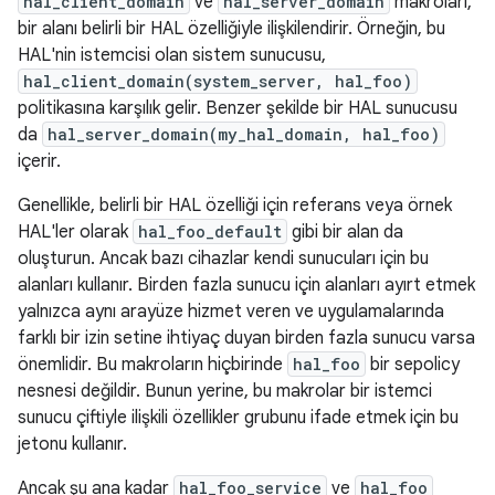
hal_client_domain
ve
hal_server_domain
makroları,
bir alanı belirli bir HAL özelliğiyle ilişkilendirir. Örneğin, bu
HAL'nin istemcisi olan sistem sunucusu,
hal_client_domain(system_server, hal_foo)
politikasına karşılık gelir. Benzer şekilde bir HAL sunucusu
da
hal_server_domain(my_hal_domain, hal_foo)
içerir.
Genellikle, belirli bir HAL özelliği için referans veya örnek
HAL'ler olarak
hal_foo_default
gibi bir alan da
oluşturun. Ancak bazı cihazlar kendi sunucuları için bu
alanları kullanır. Birden fazla sunucu için alanları ayırt etmek
yalnızca aynı arayüze hizmet veren ve uygulamalarında
farklı bir izin setine ihtiyaç duyan birden fazla sunucu varsa
önemlidir. Bu makroların hiçbirinde
hal_foo
bir sepolicy
nesnesi değildir. Bunun yerine, bu makrolar bir istemci
sunucu çiftiyle ilişkili özellikler grubunu ifade etmek için bu
jetonu kullanır.
Ancak şu ana kadar
hal_foo_service
ve
hal_foo