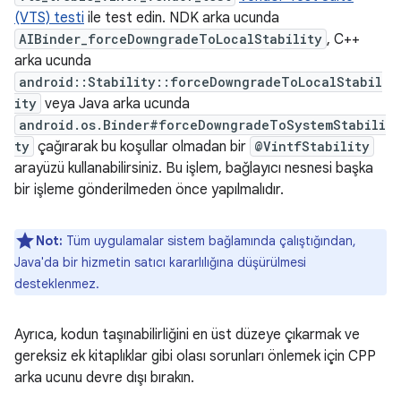
(VTS) testi
ile test edin. NDK arka ucunda
AIBinder_forceDowngradeToLocalStability
, C++
arka ucunda
android::Stability::forceDowngradeToLocalStabil
ity
veya Java arka ucunda
android.os.Binder#forceDowngradeToSystemStabili
ty
çağırarak bu koşullar olmadan bir
@VintfStability
arayüzü kullanabilirsiniz. Bu işlem, bağlayıcı nesnesi başka
bir işleme gönderilmeden önce yapılmalıdır.
Not:
Tüm uygulamalar sistem bağlamında çalıştığından,
Java'da bir hizmetin satıcı kararlılığına düşürülmesi
desteklenmez.
Ayrıca, kodun taşınabilirliğini en üst düzeye çıkarmak ve
gereksiz ek kitaplıklar gibi olası sorunları önlemek için CPP
arka ucunu devre dışı bırakın.