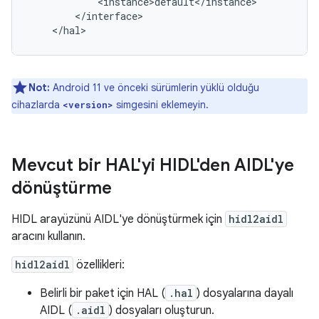
            <instance>default</instance>

        </interface>

Not:
Android 11 ve önceki sürümlerin yüklü olduğu
cihazlarda
simgesini eklemeyin.
<version>
Mevcut bir HAL'yi HIDL'den AIDL'ye
dönüştürme
HIDL arayüzünü AIDL'ye dönüştürmek için
hidl2aidl
aracını kullanın.
hidl2aidl
özellikleri:
Belirli bir paket için HAL (
.hal
) dosyalarına dayalı
AIDL (
.aidl
) dosyaları oluşturun.