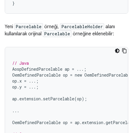
Yeni
Parcelable
örneği,
ParcelableHolder
alanı
kullanılarak orijinal
Parcelable
örneğine eklenebilir:
// Java
AospDefinedParcelable
ap
=
...;
OemDefinedParcelable
op
=
new
OemDefinedParcelable
op
.
x
=
...;
op
.
y
=
...;
ap
.
extension
.
setParcelable
(
op
);
...
OemDefinedParcelable
op
=
ap
.
extension
.
getParcelab