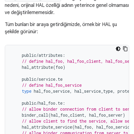
nedeni, orijinal HAL özelliği adının yeterince genel olmaması
ve değiştirilememesidir.
Tüm bunları bir araya getirdiğimizde, örnek bir HAL şu
şekilde görünür:
public
/
attributes
:
// define hal_foo, hal_foo_client, hal_foo_ser
hal_attribute
(
foo
)
public
/
service
.
te
// define hal_foo_service
type
hal_foo_service
,
hal_service_type
,
protec
public
/
hal_foo
.
te
:
// allow binder connection from client to serv
binder_call
(
hal_foo_client
,
hal_foo_server
)
// allow client to find the service, allow ser
hal_attribute_service
(
hal_foo
,
hal_foo_service
// allow binder communication from server to s