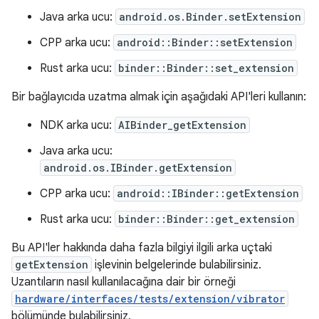
Java arka ucu:
android.os.Binder.setExtension
CPP arka ucu:
android::Binder::setExtension
Rust arka ucu:
binder::Binder::set_extension
Bir bağlayıcıda uzatma almak için aşağıdaki API'leri kullanın:
NDK arka ucu:
AIBinder_getExtension
Java arka ucu:
android.os.IBinder.getExtension
CPP arka ucu:
android::IBinder::getExtension
Rust arka ucu:
binder::Binder::get_extension
Bu API'ler hakkında daha fazla bilgiyi ilgili arka uçtaki
getExtension
işlevinin belgelerinde bulabilirsiniz.
Uzantıların nasıl kullanılacağına dair bir örneği
hardware/interfaces/tests/extension/vibrator
bölümünde bulabilirsiniz.