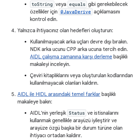
toString
veya
equals
gibi gerekebilecek
özellikler için
@JavaDerive
açıklamasını
kontrol edin.
Yalnızca ihtiyacınız olan hedefleri oluşturun:
Kullanılmayacak arka uçları devre dışı bırakın.
NDK arka ucunu CPP arka ucuna tercih edin.
AIDL çalışma zamanına karşı derleme
başlıklı
makaleyi inceleyin.
Çeviri kitaplıklarını veya oluşturulan kodlarından
kullanılmayacak olanları kaldırın.
AIDL ile HIDL arasındaki temel farklar
başlıklı
makaleye bakın:
AIDL'nin yerleşik
Status
ve istisnalarını
kullanmak genellikle arayüzü iyileştirir ve
arayüze özgü başka bir durum türüne olan
ihtiyacı ortadan kaldırır.