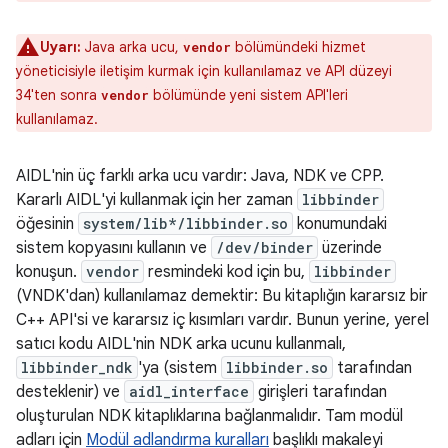
Uyarı:
Java arka ucu,
bölümündeki hizmet
vendor
yöneticisiyle iletişim kurmak için kullanılamaz ve API düzeyi
34'ten sonra
bölümünde yeni sistem API'leri
vendor
kullanılamaz.
AIDL'nin üç farklı arka ucu vardır: Java, NDK ve CPP.
Kararlı AIDL'yi kullanmak için her zaman
libbinder
öğesinin
system/lib*/libbinder.so
konumundaki
sistem kopyasını kullanın ve
/dev/binder
üzerinde
konuşun.
vendor
resmindeki kod için bu,
libbinder
(VNDK'dan) kullanılamaz demektir: Bu kitaplığın kararsız bir
C++ API'si ve kararsız iç kısımları vardır. Bunun yerine, yerel
satıcı kodu AIDL'nin NDK arka ucunu kullanmalı,
libbinder_ndk
'ya (sistem
libbinder.so
tarafından
desteklenir) ve
aidl_interface
girişleri tarafından
oluşturulan NDK kitaplıklarına bağlanmalıdır. Tam modül
adları için
Modül adlandırma kuralları
başlıklı makaleyi