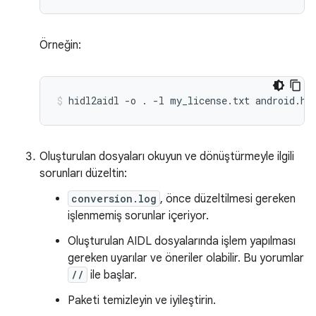
Örneğin:
hidl2aidl
-o
.
-l
my_license.txt
android.ha
Oluşturulan dosyaları okuyun ve dönüştürmeyle ilgili
sorunları düzeltin:
conversion.log
, önce düzeltilmesi gereken
işlenmemiş sorunlar içeriyor.
Oluşturulan AIDL dosyalarında işlem yapılması
gereken uyarılar ve öneriler olabilir. Bu yorumlar
//
ile başlar.
Paketi temizleyin ve iyileştirin.