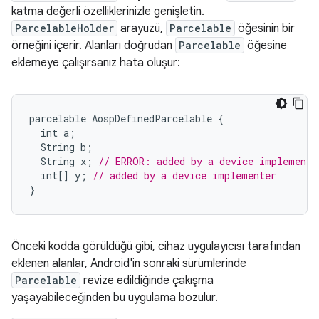
katma değerli özelliklerinizle genişletin.
ParcelableHolder
arayüzü,
Parcelable
öğesinin bir
örneğini içerir. Alanları doğrudan
Parcelable
öğesine
eklemeye çalışırsanız hata oluşur:
parcelable
AospDefinedParcelable
{
int
a
;
String
b
;
String
x
;
// ERROR: added by a device implemente
int
[]
y
;
// added by a device implementer
}
Önceki kodda görüldüğü gibi, cihaz uygulayıcısı tarafından
eklenen alanlar, Android'in sonraki sürümlerinde
Parcelable
revize edildiğinde çakışma
yaşayabileceğinden bu uygulama bozulur.