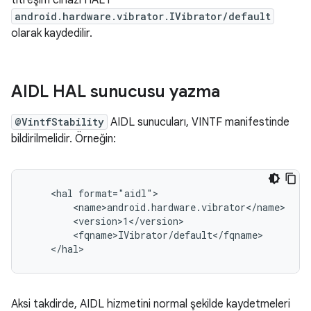
titreşim cihazı HAL'ı
android.hardware.vibrator.IVibrator/default
olarak kaydedilir.
AIDL HAL sunucusu yazma
@VintfStability
AIDL sunucuları, VINTF manifestinde
bildirilmelidir. Örneğin:
    <hal format="aidl">

        <name>android.hardware.vibrator</name>

        <version>1</version>

        <fqname>IVibrator/default</fqname>

Aksi takdirde, AIDL hizmetini normal şekilde kaydetmeleri