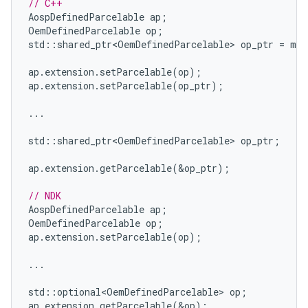
// C++
AospDefinedParcelable
ap
;
OemDefinedParcelable
op
;
std
::
shared_ptr<OemDefinedParcelable>
op_ptr
=
mak
ap
.
extension
.
setParcelable
(
op
);
ap
.
extension
.
setParcelable
(
op_ptr
);
...
std
::
shared_ptr<OemDefinedParcelable>
op_ptr
;
ap
.
extension
.
getParcelable
(
&
op_ptr
);
// NDK
AospDefinedParcelable
ap
;
OemDefinedParcelable
op
;
ap
.
extension
.
setParcelable
(
op
);
...
std
::
optional<OemDefinedParcelable>
op
;
ap
.
extension
.
getParcelable
(
&
op
);