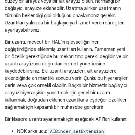
düzey bir arayüz veya bir alt arayüz olsun, herhangi bir
bağlayıcı arayüze eklenebilir. Uzatma alırken uzatmanın
türünün beklendiği gibi olduğunu onaylamanız gerekir.
Uzantıları yalnızca bir bağlayıcıya hizmet veren süreçten
ayarlayabilirsiniz.
Bir uzantı, mevcut bir HAL'ın işlevselliğini her
değiştirdiğinde eklenmiş uzantıları kullanın. Tamamen yeni
bir özellik gerektiğinde bu mekanizma gerekli değildir ve bir
uzantı arayüzünü doğrudan hizmet yöneticisine
kaydedebilirsiniz. Ekli uzantı arayüzleri, alt arayüzlere
eklendiğinde en mantıklı sonucu verir. Çünkü bu hiyerarşiler
derin veya çok örnekli olabilir. Başka bir hizmetin bağlayıcı
arayüz hiyerarşisini yansıtmak için genel bir uzantı
kullanmak, doğrudan eklenen uzantılarla eşdeğer özellikler
sağlamak için kapsamlı bir muhasebe gerektirir.
Bir klasöre uzantı ayarlamak için aşağıdaki API'leri kullanın:
NDK arka ucu:
AIBinder_setExtension