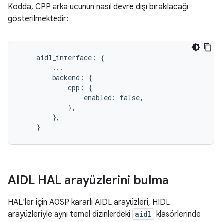
Kodda, CPP arka ucunun nasıl devre dışı bırakılacağı
gösterilmektedir:
    aidl_interface: {

        ...

        backend: {

            cpp: {

                enabled: false,

            },

        },

AIDL HAL arayüzlerini bulma
HAL'ler için AOSP kararlı AIDL arayüzleri, HIDL
arayüzleriyle aynı temel dizinlerdeki
aidl
klasörlerinde