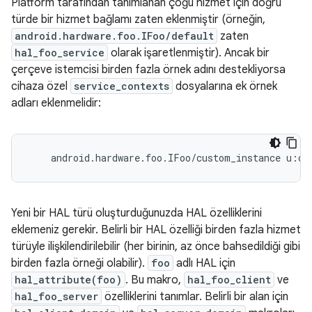
Platform tarafından tanımlanan çoğu hizmet için doğru
türde bir hizmet bağlamı zaten eklenmiştir (örneğin,
android.hardware.foo.IFoo/default
zaten
hal_foo_service
olarak işaretlenmiştir). Ancak bir
çerçeve istemcisi birden fazla örnek adını destekliyorsa
cihaza özel
service_contexts
dosyalarına ek örnek
adları eklenmelidir:
Yeni bir HAL türü oluşturduğunuzda HAL özelliklerini
eklemeniz gerekir. Belirli bir HAL özelliği birden fazla hizmet
türüyle ilişkilendirilebilir (her birinin, az önce bahsedildiği gibi
birden fazla örneği olabilir).
foo
adlı HAL için
hal_attribute(foo)
. Bu makro,
hal_foo_client
ve
hal_foo_server
özelliklerini tanımlar. Belirli bir alan için