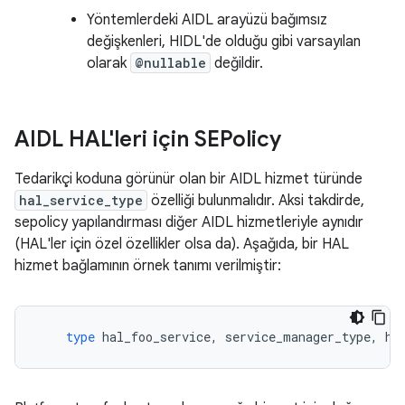
Yöntemlerdeki AIDL arayüzü bağımsız
değişkenleri, HIDL'de olduğu gibi varsayılan
olarak
@nullable
değildir.
AIDL HAL'leri için SEPolicy
Tedarikçi koduna görünür olan bir AIDL hizmet türünde
hal_service_type
özelliği bulunmalıdır. Aksi takdirde,
sepolicy yapılandırması diğer AIDL hizmetleriyle aynıdır
(HAL'ler için özel özellikler olsa da). Aşağıda, bir HAL
hizmet bağlamının örnek tanımı verilmiştir:
type
hal_foo_service
,
service_manager_type
,
ha