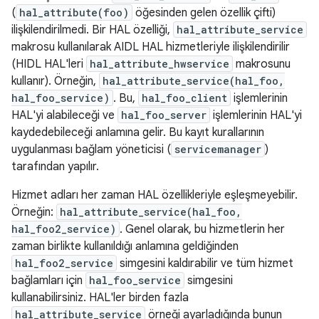
(
hal_attribute(foo)
öğesinden gelen özellik çifti)
ilişkilendirilmedi. Bir HAL özelliği,
hal_attribute_service
makrosu kullanılarak AIDL HAL hizmetleriyle ilişkilendirilir
(HIDL HAL'leri
hal_attribute_hwservice
makrosunu
kullanır). Örneğin,
hal_attribute_service(hal_foo,
hal_foo_service)
. Bu,
hal_foo_client
işlemlerinin
HAL'yi alabileceği ve
hal_foo_server
işlemlerinin HAL'yi
kaydedebileceği anlamına gelir. Bu kayıt kurallarının
uygulanması bağlam yöneticisi (
servicemanager
)
tarafından yapılır.
Hizmet adları her zaman HAL özellikleriyle eşleşmeyebilir.
Örneğin:
hal_attribute_service(hal_foo,
hal_foo2_service)
. Genel olarak, bu hizmetlerin her
zaman birlikte kullanıldığı anlamına geldiğinden
hal_foo2_service
simgesini kaldırabilir ve tüm hizmet
bağlamları için
hal_foo_service
simgesini
kullanabilirsiniz. HAL'ler birden fazla
hal_attribute_service
örneği ayarladığında bunun