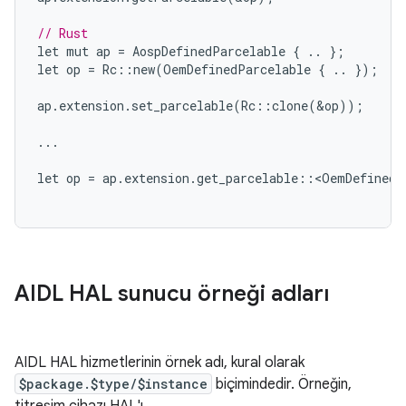
// Rust
let
mut
ap
=
AospDefinedParcelable
{
..
};
let
op
=
Rc
::
new
(
OemDefinedParcelable
{
..
});
ap
.
extension
.
set_parcelable
(
Rc
::
clone
(
&
op
));
...
let
op
=
ap
.
extension
.
get_parcelable
::
<
OemDefinedP
AIDL HAL sunucu örneği adları
AIDL HAL hizmetlerinin örnek adı, kural olarak
$package.$type/$instance
biçimindedir. Örneğin,