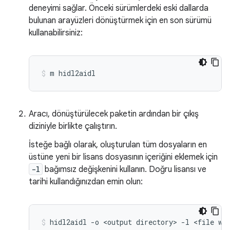
deneyimi sağlar. Önceki sürümlerdeki eski dallarda
bulunan arayüzleri dönüştürmek için en son sürümü
kullanabilirsiniz:
m
hidl2aidl
Aracı, dönüştürülecek paketin ardından bir çıkış
diziniyle birlikte çalıştırın.
İsteğe bağlı olarak, oluşturulan tüm dosyaların en
üstüne yeni bir lisans dosyasının içeriğini eklemek için
-l
bağımsız değişkenini kullanın. Doğru lisansı ve
tarihi kullandığınızdan emin olun:
hidl2aidl
-o
<output
directory>
-l
<file
wi