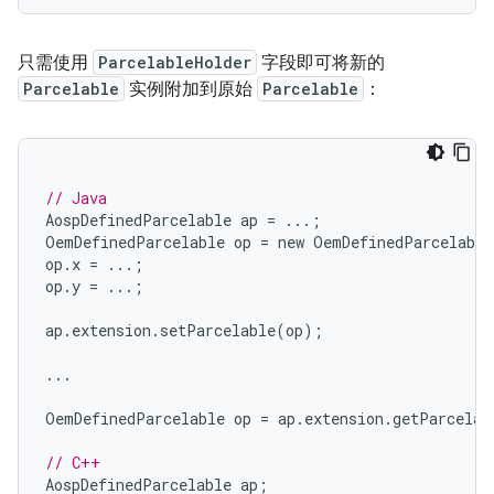
只需使用
ParcelableHolder
字段即可将新的
Parcelable
实例附加到原始
Parcelable
：
// Java
AospDefinedParcelable
ap
=
...;
OemDefinedParcelable
op
=
new
OemDefinedParcelable
op
.
x
=
...;
op
.
y
=
...;
ap
.
extension
.
setParcelable
(
op
);
...
OemDefinedParcelable
op
=
ap
.
extension
.
getParcelab
// C++
AospDefinedParcelable
ap
;