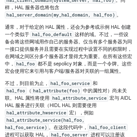
hal_client_domain(system_server, hal_foo)
。同
样，HAL 服务器也将包含
hal_server_domain(my_hal_domain, hal_foo)
。
通常，对于给定的 HAL 属性，还会为参考或示例 HAL 创建
一个类似于
hal_foo_default
这样的域。不过，一些设
备会将这些网域用作自己的服务器。仅当有多个服务器为同
一接口提供服务并且需要在实现过程中设置不同的权限时，
在网域之间区分多个服务器才显得尤为重要。在所有这些宏
中，
hal_foo
都不是 sepolicy 对象，而是一个令牌。这些
宏会使用它来引用与客户端/服务器对关联的一组属性。
不过，到目前为止，
hal_foo_service
和
hal_foo
（
hal_attribute(foo)
中的属性对）尚未关
联。HAL 属性将使用
hal_attribute_service
宏与 AIDL
HAL 服务进行关联（HIDL HAL 则需要使用
hal_attribute_hwservice
宏），例如
hal_attribute_service(hal_foo,
hal_foo_service)
。在这段代码中，
hal_foo_client
进程可以获取 HAL，
hal_foo_server
进程可以注册该