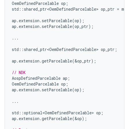
OemDefinedParcelable
op
;
std
::
shared_ptr<OemDefinedParcelable>
op_ptr
=
mak
ap
.
extension
.
setParcelable
(
op
);
ap
.
extension
.
setParcelable
(
op_ptr
);
...
std
::
shared_ptr<OemDefinedParcelable>
op_ptr
;
ap
.
extension
.
getParcelable
(
&
op_ptr
);
// NDK
AospDefinedParcelable
ap
;
OemDefinedParcelable
op
;
ap
.
extension
.
setParcelable
(
op
);
...
std
::
optional<OemDefinedParcelable>
op
;
ap
.
extension
.
getParcelable
(
&
op
);