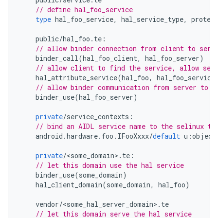
// define hal_foo_service
type
hal_foo_service
,
hal_service_type
,
protec
public
/
hal_foo
.
te
:
// allow binder connection from client to serv
binder_call
(
hal_foo_client
,
hal_foo_server
)
// allow client to find the service, allow ser
hal_attribute_service
(
hal_foo
,
hal_foo_service
// allow binder communication from server to s
binder_use
(
hal_foo_server
)
private
/
service_contexts
:
// bind an AIDL service name to the selinux ty
android
.
hardware
.
foo
.
IFooXxxx
/
default
u
:
object
private
/
<
some_domain
>
.
te
:
// let this domain use the hal service
binder_use
(
some_domain
)
hal_client_domain
(
some_domain
,
hal_foo
)
vendor
/
<
some_hal_server_domain
>
.
te
// let this domain serve the hal service