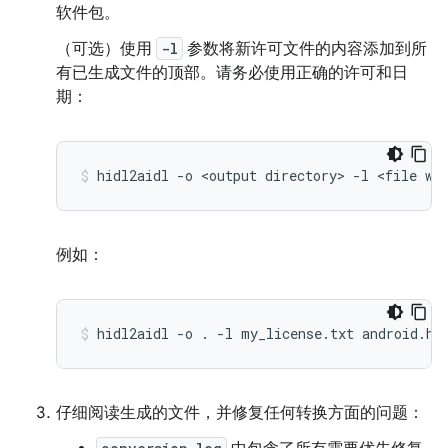
软件包。
（可选）使用
-l
参数将新许可文件的内容添加到所
有已生成文件的顶部。请务必使用正确的许可和日
期：
hidl2aidl
-o
<output
directory>
-l
<file
wi
例如：
hidl2aidl
-o
.
-l
my_license.txt
android.ha
仔细阅读生成的文件，并修复任何转换方面的问题：