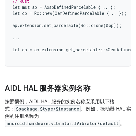
// Rust
let
mut
ap
=
AospDefinedParcelable
{
..
};
let
op
=
Rc
::
new
(
OemDefinedParcelable
{
..
});
ap
.
extension
.
set_parcelable
(
Rc
::
clone
(
&
op
));
...
let
op
=
ap
.
extension
.
get_parcelable
::
<
OemDefinedP
AIDL HAL 服务器实例名称
按照惯例，AIDL HAL 服务的实例名称应采用以下格
式：
$package.$type/$instance
。例如，振动器 HAL 实
例的注册名称为
android.hardware.vibrator.IVibrator/default
。