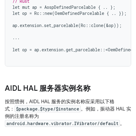
// Rust
let
mut
ap
=
AospDefinedParcelable
{
..
};
let
op
=
Rc
::
new
(
OemDefinedParcelable
{
..
});
ap
.
extension
.
set_parcelable
(
Rc
::
clone
(
&
op
));
...
let
op
=
ap
.
extension
.
get_parcelable
::
<
OemDefinedP
AIDL HAL 服务器实例名称
按照惯例，AIDL HAL 服务的实例名称应采用以下格
式：
$package.$type/$instance
。例如，振动器 HAL 实
例的注册名称为
android.hardware.vibrator.IVibrator/default
。