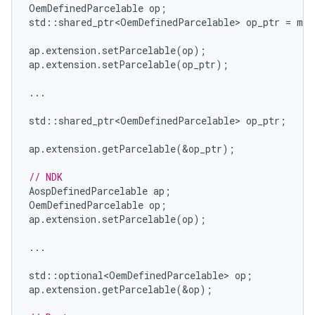
OemDefinedParcelable
op
;
std
::
shared_ptr<OemDefinedParcelable>
op_ptr
=
mak
ap
.
extension
.
setParcelable
(
op
);
ap
.
extension
.
setParcelable
(
op_ptr
);
...
std
::
shared_ptr<OemDefinedParcelable>
op_ptr
;
ap
.
extension
.
getParcelable
(
&
op_ptr
);
// NDK
AospDefinedParcelable
ap
;
OemDefinedParcelable
op
;
ap
.
extension
.
setParcelable
(
op
);
...
std
::
optional<OemDefinedParcelable>
op
;
ap
.
extension
.
getParcelable
(
&
op
);