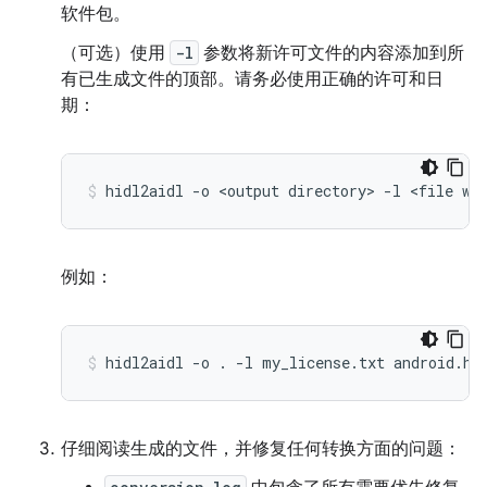
软件包。
（可选）使用
-l
参数将新许可文件的内容添加到所
有已生成文件的顶部。请务必使用正确的许可和日
期：
hidl2aidl
-o
<output
directory>
-l
<file
wi
例如：
hidl2aidl
-o
.
-l
my_license.txt
android.ha
仔细阅读生成的文件，并修复任何转换方面的问题：