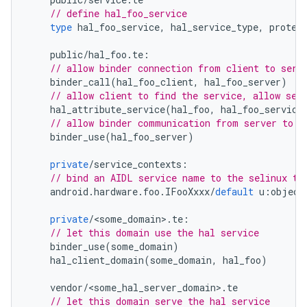
// define hal_foo_service
type
hal_foo_service
,
hal_service_type
,
protec
public
/
hal_foo
.
te
:
// allow binder connection from client to serv
binder_call
(
hal_foo_client
,
hal_foo_server
)
// allow client to find the service, allow ser
hal_attribute_service
(
hal_foo
,
hal_foo_service
// allow binder communication from server to s
binder_use
(
hal_foo_server
)
private
/
service_contexts
:
// bind an AIDL service name to the selinux ty
android
.
hardware
.
foo
.
IFooXxxx
/
default
u
:
object
private
/
<
some_domain
>
.
te
:
// let this domain use the hal service
binder_use
(
some_domain
)
hal_client_domain
(
some_domain
,
hal_foo
)
vendor
/
<
some_hal_server_domain
>
.
te
// let this domain serve the hal service