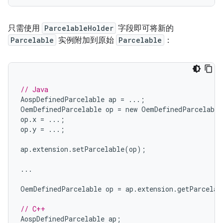
只需使用
ParcelableHolder
字段即可将新的
Parcelable
实例附加到原始
Parcelable
：
// Java
AospDefinedParcelable
ap
=
...;
OemDefinedParcelable
op
=
new
OemDefinedParcelable
op
.
x
=
...;
op
.
y
=
...;
ap
.
extension
.
setParcelable
(
op
);
...
OemDefinedParcelable
op
=
ap
.
extension
.
getParcelab
// C++
AospDefinedParcelable
ap
;