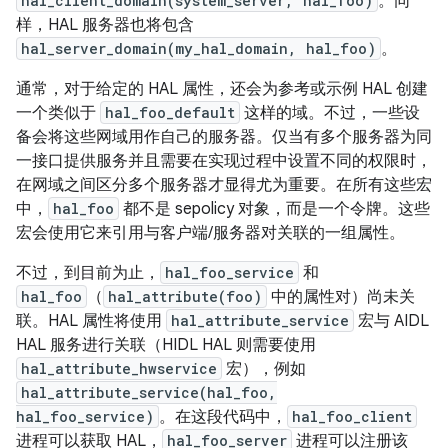
hal_client_domain(system_server, hal_foo)
。同
样，HAL 服务器也将包含
hal_server_domain(my_hal_domain, hal_foo)
。
通常，对于给定的 HAL 属性，还会为参考或示例 HAL 创建
一个类似于
hal_foo_default
这样的域。不过，一些设
备会将这些网域用作自己的服务器。仅当有多个服务器为同
一接口提供服务并且需要在实现过程中设置不同的权限时，
在网域之间区分多个服务器才显得尤为重要。在所有这些宏
中，
hal_foo
都不是 sepolicy 对象，而是一个令牌。这些
宏会使用它来引用与客户端/服务器对关联的一组属性。
不过，到目前为止，
hal_foo_service
和
hal_foo
（
hal_attribute(foo)
中的属性对）尚未关
联。HAL 属性将使用
hal_attribute_service
宏与 AIDL
HAL 服务进行关联（HIDL HAL 则需要使用
hal_attribute_hwservice
宏），例如
hal_attribute_service(hal_foo,
hal_foo_service)
。在这段代码中，
hal_foo_client
进程可以获取 HAL，
hal_foo_server
进程可以注册该