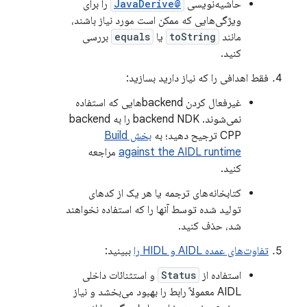
حاشیه‌نویسی
@JavaDerive
را برای
ویژگی‌هایی که ممکن است مورد نیاز باشند،
مانند
toString
یا
equals
بررسی
کنید.
فقط اهدافی را که نیاز دارید بسازید:
غیرفعال کردن backendهایی که استفاده
نمی‌شوند. backend NDK را به backend
CPP ترجیح دهید؛ به
بخش Build
against the AIDL runtime
مراجعه
کنید.
کتابخانه‌های ترجمه یا هر یک از کدهای
تولید شده توسط آنها را که استفاده نخواهند
شد، حذف کنید.
تفاوت‌های عمده AIDL و HIDL را
ببینید:
استفاده از
Status
و استثنائات داخلی
AIDL معمولاً رابط را بهبود می‌بخشد و نیاز