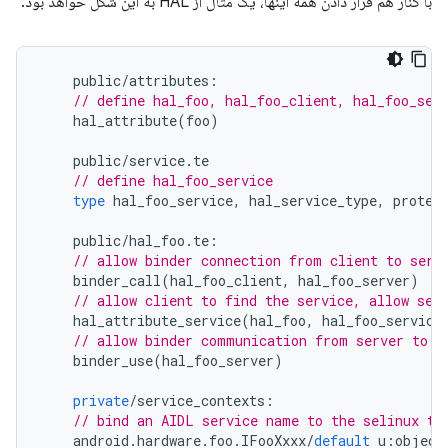
با کنار هم قرار دادن همه اینها، یک مثال از HAL به این شکل خواهد بود:
public
/
attributes
:
// define hal_foo, hal_foo_client, hal_foo_ser
hal_attribute
(
foo
)
public
/
service
.
te
// define hal_foo_service
type
hal_foo_service
,
hal_service_type
,
protec
public
/
hal_foo
.
te
:
// allow binder connection from client to serv
binder_call
(
hal_foo_client
,
hal_foo_server
)
// allow client to find the service, allow ser
hal_attribute_service
(
hal_foo
,
hal_foo_service
// allow binder communication from server to s
binder_use
(
hal_foo_server
)
private
/
service_contexts
:
// bind an AIDL service name to the selinux ty
android
.
hardware
.
foo
.
IFooXxxx
/
default
u
:
object