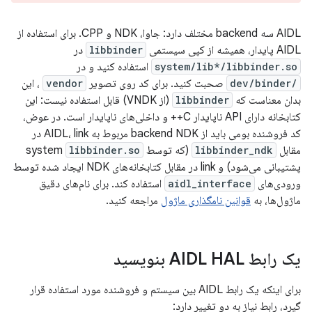
AIDL سه backend مختلف دارد: جاوا، NDK و CPP. برای استفاده از
AIDL پایدار، همیشه از کپی سیستمی
libbinder
در
system/lib*/libbinder.so
استفاده کنید و در
/dev/binder
صحبت کنید. برای کد روی تصویر
vendor
، این
بدان معناست که
libbinder
(از VNDK) قابل استفاده نیست: این
کتابخانه دارای API ناپایدار C++ و داخلی‌های ناپایدار است. در عوض،
کد فروشنده بومی باید از backend NDK مربوط به AIDL، link در
مقابل
libbinder_ndk
(که توسط system
libbinder.so
پشتیبانی می‌شود) و link در مقابل کتابخانه‌های NDK ایجاد شده توسط
ورودی‌های
aidl_interface
استفاده کند. برای نام‌های دقیق
ماژول‌ها، به
قوانین نامگذاری ماژول
مراجعه کنید.
یک رابط AIDL HAL بنویسید
برای اینکه یک رابط AIDL بین سیستم و فروشنده مورد استفاده قرار
گیرد، رابط نیاز به دو تغییر دارد: