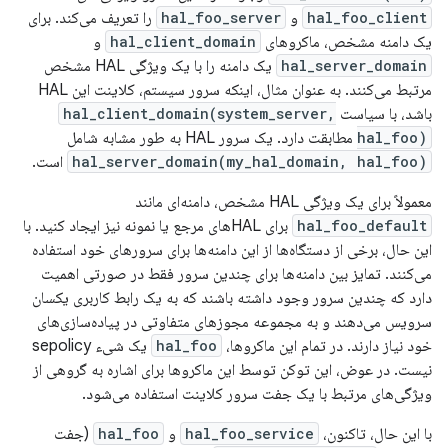
hal_foo_client
و
hal_foo_server
را تعریف می‌کند. برای
یک دامنه مشخص، ماکروهای
hal_client_domain
و
hal_server_domain
یک دامنه را با یک ویژگی HAL مشخص
مرتبط می‌کنند. به عنوان مثال، اینکه سرور سیستم، کلاینت این HAL
باشد، با سیاست
hal_client_domain(system_server,
hal_foo)
مطابقت دارد. یک سرور HAL به طور مشابه شامل
hal_server_domain(my_hal_domain, hal_foo)
است.
معمولاً برای یک ویژگی HAL مشخص، دامنه‌ای مانند
hal_foo_default
برای HALهای مرجع یا نمونه نیز ایجاد کنید. با
این حال، برخی از دستگاه‌ها از این دامنه‌ها برای سرورهای خود استفاده
می‌کنند. تمایز بین دامنه‌ها برای چندین سرور فقط در صورتی اهمیت
دارد که چندین سرور وجود داشته باشند که به یک رابط کاربری یکسان
سرویس می‌دهند و به مجموعه مجوزهای متفاوتی در پیاده‌سازی‌های
خود نیاز دارند. در تمام این ماکروها،
hal_foo
یک شیء sepolicy
نیست. در عوض، این توکن توسط این ماکروها برای اشاره به گروهی از
ویژگی‌های مرتبط با یک جفت سرور کلاینت استفاده می‌شود.
با این حال، تاکنون،
hal_foo_service
و
hal_foo
(جفت