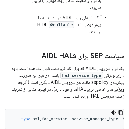
به نوع وضعیت خاص رابط دیگری را از بین
می‌برد.
آرگومان‌های رابط AIDL در متدها به طور
پیش‌فرض مانند HIDL
@nullable
نیستند.
سیاست SEP برای AIDL HALs
یک نوع سرویس AIDL که برای کد فروشنده قابل مشاهده است، باید
دارای ویژگی
hal_service_type
باشد. در غیر این صورت،
پیکربندی sepolicy مانند هر سرویس AIDL دیگری است (اگرچه
ویژگی‌های خاصی برای HALها وجود دارد). در اینجا مثالی از تعریف
زمینه سرویس HAL آورده شده است:
type
hal_foo_service
,
service_manager_type
,
ha