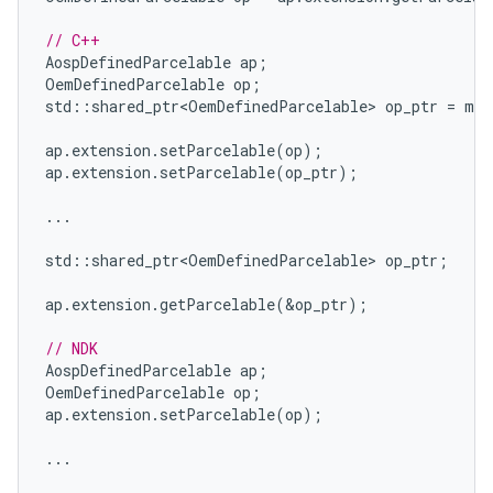
// C++
AospDefinedParcelable
ap
;
OemDefinedParcelable
op
;
std
::
shared_ptr<OemDefinedParcelable>
op_ptr
=
mak
ap
.
extension
.
setParcelable
(
op
);
ap
.
extension
.
setParcelable
(
op_ptr
);
...
std
::
shared_ptr<OemDefinedParcelable>
op_ptr
;
ap
.
extension
.
getParcelable
(
&
op_ptr
);
// NDK
AospDefinedParcelable
ap
;
OemDefinedParcelable
op
;
ap
.
extension
.
setParcelable
(
op
);
...