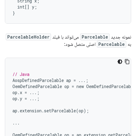
  String x;

  int[] y;

نمونه جدید
Parcelable
می‌تواند با فیلد
ParcelableHolder
به
Parcelable
اصلی متصل شود:
// Java
AospDefinedParcelable
ap
=
...;
OemDefinedParcelable
op
=
new
OemDefinedParcelable
op
.
x
=
...;
op
.
y
=
...;
ap
.
extension
.
setParcelable
(
op
);
...
OemDefinedParcelable
op
=
ap
.
extension
.
getParcelab