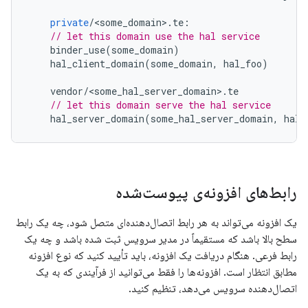
private
/
<
some_domain
>
.
te
:
// let this domain use the hal service
binder_use
(
some_domain
)
hal_client_domain
(
some_domain
,
hal_foo
)
vendor
/
<
some_hal_server_domain
>
.
te
// let this domain serve the hal service
hal_server_domain
(
some_hal_server_domain
,
hal_
رابط‌های افزونه‌ی پیوست‌شده
یک افزونه می‌تواند به هر رابط اتصال‌دهنده‌ای متصل شود، چه یک رابط
سطح بالا باشد که مستقیماً در مدیر سرویس ثبت شده باشد و چه یک
رابط فرعی. هنگام دریافت یک افزونه، باید تأیید کنید که نوع افزونه
مطابق انتظار است. افزونه‌ها را فقط می‌توانید از فرآیندی که به یک
اتصال‌دهنده سرویس می‌دهد، تنظیم کنید.