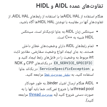
تفاوت‌های عمده AIDL و HIDL
هنگام استفاده از AIDL HALها یا استفاده از رابط‌های AIDL HAL، از
تفاوت‌های آنها در مقایسه با نوشتن HIDL HALها آگاه باشید.
سینتکس زبان AIDL به جاوا نزدیک‌تر است. سینتکس
HIDL شبیه به ++C است.
تمام رابط‌های AIDL دارای وضعیت‌های خطای داخلی
هستند. به جای ایجاد انواع وضعیت سفارشی، مقادیر ثابت
int مربوط به وضعیت را در فایل‌های رابط ایجاد کنید و
EX_SERVICE_SPECIFIC
در بک‌اندهای CPP و NDK
و
ServiceSpecificException
در بک‌اند جاوا
استفاده کنید. به
بخش مدیریت خطا
مراجعه کنید.
AIDL هنگام ارسال اشیاء binder، به طور خودکار
thread poolها را شروع نمی‌کند. شما باید آنها را به
صورت دستی شروع کنید (به
مدیریت thread
مراجعه
کنید).