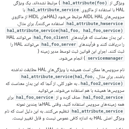
ویژگی از
hal_attribute(foo)
) مرتبط نشده‌اند. یک ویژگی
HAL با استفاده از ماکروی
hal_attribute_service
با
سرویس‌های AIDL HAL مرتبط می‌شود (HALهای HIDL از ماکروی
hal_attribute_hwservice
استفاده می‌کنند)، برای مثال،
hal_attribute_service(hal_foo, hal_foo_service)
. این بدان معناست که فرآیندهای
hal_foo_client
می‌توانند HAL
را دریافت کنند و فرآیندهای
hal_foo_server
می‌توانند HAL را
ثبت کنند. اجرای این قوانین ثبت توسط مدیر زمینه (
servicemanager
) انجام می‌شود.
نام سرویس‌ها ممکن است همیشه با ویژگی‌های HAL مطابقت نداشته
باشند، برای مثال،
hal_attribute_service(hal_foo,
hal_foo2_service)
. به طور کلی، از آنجا که این بدان معناست که
سرویس‌ها همیشه با هم استفاده می‌شوند، می‌توانید
hal_foo2_service
حذف کرده و از
hal_foo_service
برای
همه زمینه‌های سرویس استفاده کنید. وقتی HALها چندین نمونه
hal_attribute_service
تنظیم می‌کنند، به این دلیل است که نام
ویژگی اصلی HAL به اندازه کافی عمومی نیست و قابل تغییر نیست.