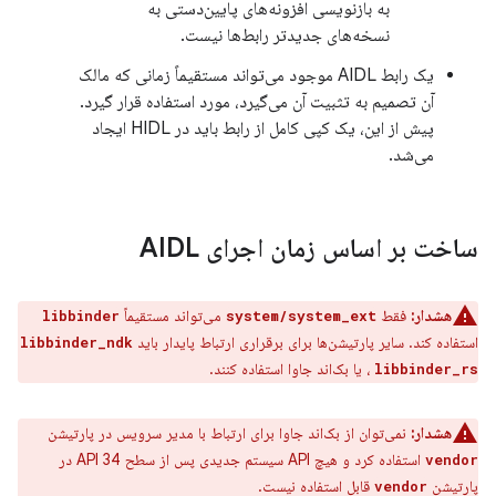
به بازنویسی افزونه‌های پایین‌دستی به
نسخه‌های جدیدتر رابط‌ها نیست.
یک رابط AIDL موجود می‌تواند مستقیماً زمانی که مالک
آن تصمیم به تثبیت آن می‌گیرد، مورد استفاده قرار گیرد.
پیش از این، یک کپی کامل از رابط باید در HIDL ایجاد
می‌شد.
ساخت بر اساس زمان اجرای AIDL
هشدار:
فقط
می‌تواند مستقیماً
libbinder
system/system_ext
استفاده کند. سایر پارتیشن‌ها برای برقراری ارتباط پایدار باید
libbinder_ndk
،
یا بک‌اند جاوا استفاده کنند.
libbinder_rs
هشدار:
نمی‌توان از بک‌اند جاوا برای ارتباط با مدیر سرویس در پارتیشن
استفاده کرد و هیچ API سیستم جدیدی پس از سطح API 34 در
vendor
پارتیشن
قابل استفاده نیست.
vendor