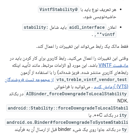
هر تعریف نوع باید با
@VintfStability
حاشیه‌نویسی شود.
اعلان
aidl_interface
باید شامل
stability:
.
"vintf",
فقط مالک یک رابط می‌تواند این تغییرات را اعمال کند.
وقتی این تغییرات را اعمال می‌کنید، رابط کاربری برای کار کردن باید در
مانیفست VINTF
باشد. این مورد (و الزامات مرتبط، مانند تأیید اینکه
رابط‌های کاربری منتشر شده، فریز شده‌اند) را با استفاده از آزمون
vts_treble_vintf_vendor_test
از مجموعه تست فروشندگان
(VTS) آزمایش کنید
. می‌توانید با فراخوانی
AIBinder_forceDowngradeToLocalStability
در بک‌اند
NDK،
android::Stability::forceDowngradeToLocalStabil
ity
در بک‌اند C++، یا
android.os.Binder#forceDowngradeToSystemStabili
ty
در بک‌اند جاوا روی یک شیء binder قبل از ارسال آن به فرآیند