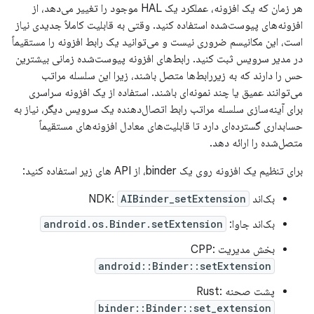
هر زمان که یک افزونه، عملکرد یک HAL موجود را تغییر می‌دهد، از
افزونه‌های پیوست‌شده استفاده کنید. وقتی به قابلیت کاملاً جدیدی نیاز
است، این مکانیسم ضروری نیست و می‌توانید یک رابط افزونه را مستقیماً
در مدیر سرویس ثبت کنید. رابط‌های افزونه پیوست‌شده زمانی بیشترین
حس را دارند که به زیررابط‌ها متصل باشند، زیرا این سلسله مراتب
می‌توانند عمیق یا چند نمونه‌ای باشند. استفاده از یک افزونه سراسری
برای آینه‌سازی سلسله مراتب رابط اتصال‌دهنده یک سرویس دیگر، نیاز به
حسابداری گسترده‌ای دارد تا قابلیت‌های معادل افزونه‌های مستقیماً
متصل‌شده را ارائه دهد.
برای تنظیم یک افزونه روی یک binder، از API های زیر استفاده کنید:
بک‌اند NDK:
AIBinder_setExtension
بک‌اند جاوا:
android.os.Binder.setExtension
بخش مدیریت CPP:
android::Binder::setExtension
پشت صحنه Rust:
binder::Binder::set_extension