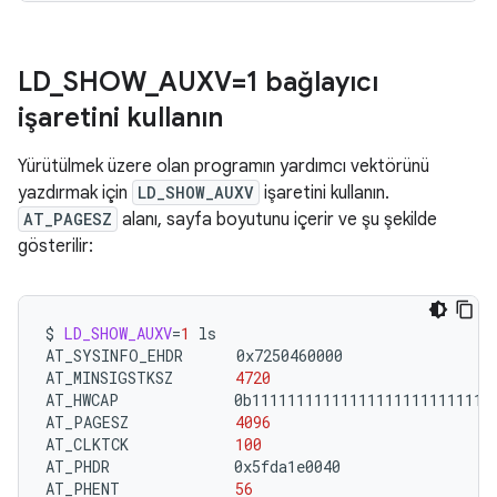
LD
_
SHOW
_
AUXV=1 bağlayıcı
işaretini kullanın
Yürütülmek üzere olan programın yardımcı vektörünü
yazdırmak için
LD_SHOW_AUXV
işaretini kullanın.
AT_PAGESZ
alanı, sayfa boyutunu içerir ve şu şekilde
gösterilir:
$
LD_SHOW_AUXV
=
1
ls

AT_SYSINFO_EHDR
0x7250460000

AT_MINSIGSTKSZ
4720
AT_HWCAP
0b1111111111111111111111111111
AT_PAGESZ
4096
AT_CLKTCK
100
AT_PHDR
0x5fda1e0040

AT_PHENT
56