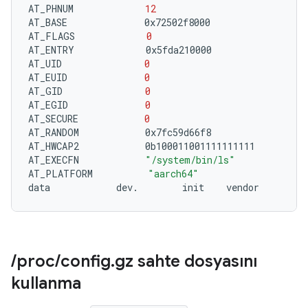
AT_PHNUM
12
AT_BASE
0x72502f8000

AT_FLAGS
0
AT_ENTRY
0x5fda210000

AT_UID
0
AT_EUID
0
AT_GID
0
AT_EGID
0
AT_SECURE
0
AT_RANDOM
0x7fc59d66f8

AT_HWCAP2
0b100011001111111111

AT_EXECFN
"/system/bin/ls"
AT_PLATFORM
"aarch64"
data
dev.
init
/
proc
/
config
.
gz sahte dosyasını
kullanma