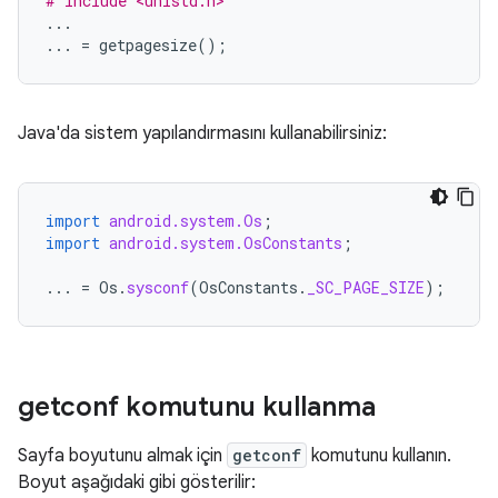
# include <unistd.h>
...
...
=
getpagesize
();
Java'da sistem yapılandırmasını kullanabilirsiniz:
import
android.system.Os
;
import
android.system.OsConstants
;
...
=
Os
.
sysconf
(
OsConstants
.
_SC_PAGE_SIZE
);
getconf komutunu kullanma
Sayfa boyutunu almak için
getconf
komutunu kullanın.
Boyut aşağıdaki gibi gösterilir: