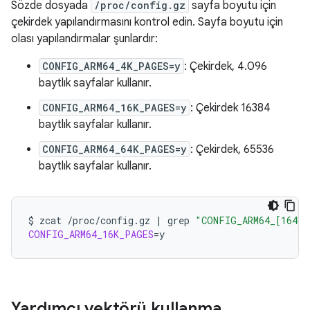
Sözde dosyada
/proc/config.gz
sayfa boyutu için
çekirdek yapılandırmasını kontrol edin. Sayfa boyutu için
olası yapılandırmalar şunlardır:
CONFIG_ARM64_4K_PAGES=y
: Çekirdek, 4.096
baytlık sayfalar kullanır.
CONFIG_ARM64_16K_PAGES=y
: Çekirdek 16384
baytlık sayfalar kullanır.
CONFIG_ARM64_64K_PAGES=y
: Çekirdek, 65536
baytlık sayfalar kullanır.
$
zcat
/proc/config.gz
|
grep
"CONFIG_ARM64_[164K]
CONFIG_ARM64_16K_PAGES
=
Yardımcı vektörü kullanma