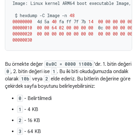
Image:
Linux
kernel
ARM64
boot
executable
Image,
l
$
hexdump
-C
Image
-n
48
00000000
4d
5a
40
fa
ff
7f
7b
14
00
00
00
00
00
00000010
00
00
64
02
00
00
00
00
0c
00
00
00
00
00000020
00
00
00
00
00
00
00
00
00
00
00
00
00
00000030
Bu örnekte değer
0x0C = 0000 1100b
'dır. 1. bitin değeri
0
, 2. bitin değeri ise
1
. Bu iki biti okuduğumuzda ondalık
olarak
10b
veya
2
elde ederiz. Bu bitlerin değerine göre
çekirdek sayfa boyutunu belirleyebilirsiniz:
0
- Belirtilmedi
1
- 4 KB
2
- 16 KB
3
- 64 KB