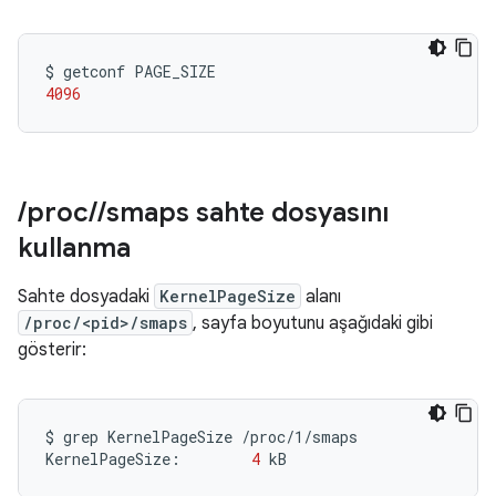
$
getconf
4096
/
proc
/
/
smaps sahte dosyasını
kullanma
Sahte dosyadaki
KernelPageSize
alanı
/proc/<pid>/smaps
, sayfa boyutunu aşağıdaki gibi
gösterir:
$
grep
KernelPageSize
/proc/1/smaps

KernelPageSize:
4