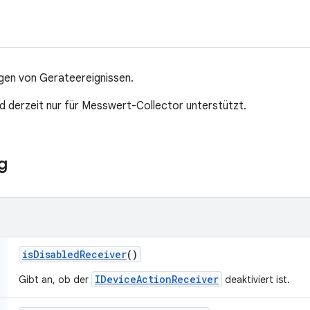
gen von Geräteereignissen.
d derzeit nur für Messwert-Collector unterstützt.
g
is
Disabled
Receiver
()
IDeviceActionReceiver
Gibt an, ob der
deaktiviert ist.