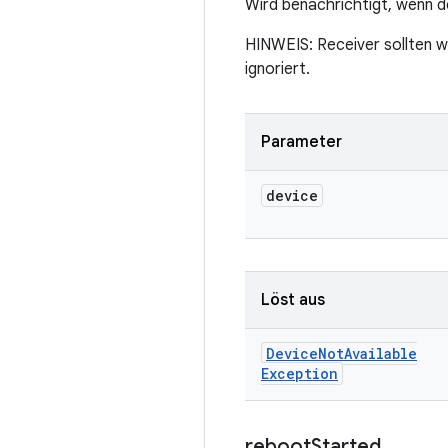
Wird benachrichtigt, wenn 
HINWEIS: Receiver sollten w
ignoriert.
Parameter
device
Löst aus
Device
Not
Available
Exception
reboot
Started