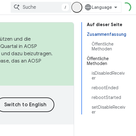
/
Auf dieser Seite
Zusammenfassung
tützen und die
Öffentliche
. Quartal in AOSP
Methoden
 und dazu beizutragen.
Öffentliche
ease, das an AOSP
Methoden
isDisabledReceiv
er
rebootEnded
rebootStarted
setDisableReceiv
er