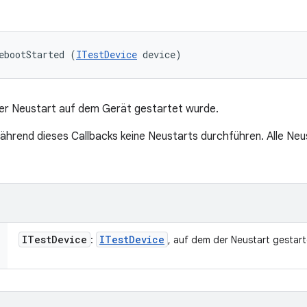
ebootStarted (
ITestDevice
 device)
der Neustart auf dem Gerät gestartet wurde.
ährend dieses Callbacks keine Neustarts durchführen. Alle N
ITest
Device
ITest
Device
:
, auf dem der Neustart gestar