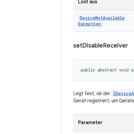
Löst aus
Device
Not
Available
Exception
set
Disable
Receiver
public abstract void s
Legt fest, ob der
IDeviceA
Gerät registriert, um Gerät
Parameter