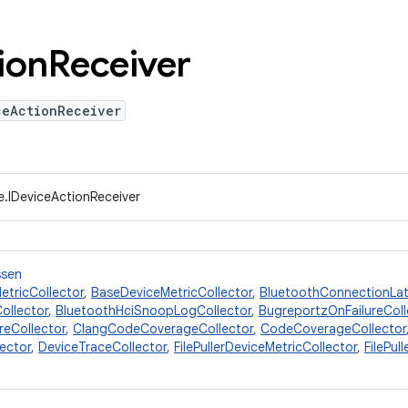
ion
Receiver
ceActionReceiver
e.IDeviceActionReceiver
ssen
etricCollector
,
BaseDeviceMetricCollector
,
BluetoothConnectionLat
ollector
,
BluetoothHciSnoopLogCollector
,
BugreportzOnFailureColl
reCollector
,
ClangCodeCoverageCollector
,
CodeCoverageCollector
ector
,
DeviceTraceCollector
,
FilePullerDeviceMetricCollector
,
FilePul