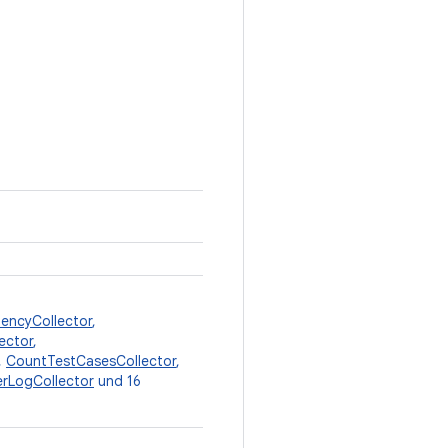
encyCollector
,
ector
,
,
CountTestCasesCollector
,
lerLogCollector
und 16