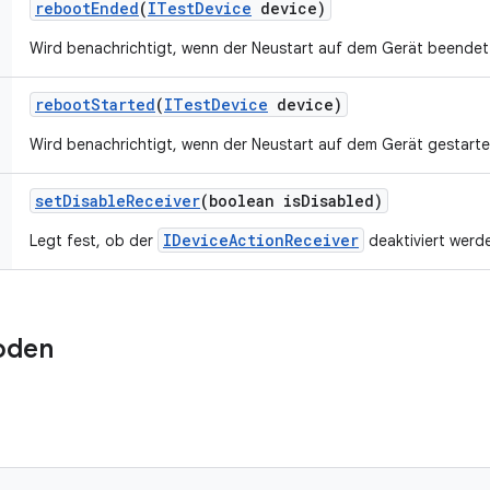
reboot
Ended
(
ITest
Device
device)
Wird benachrichtigt, wenn der Neustart auf dem Gerät beendet
reboot
Started
(
ITest
Device
device)
Wird benachrichtigt, wenn der Neustart auf dem Gerät gestarte
set
Disable
Receiver
(boolean is
Disabled)
IDeviceActionReceiver
Legt fest, ob der
deaktiviert werde
oden