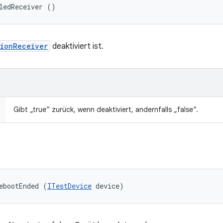
ledReceiver ()
tionReceiver
deaktiviert ist.
Gibt „true“ zurück, wenn deaktiviert, andernfalls „false“.
ebootEnded (
ITestDevice
 device)