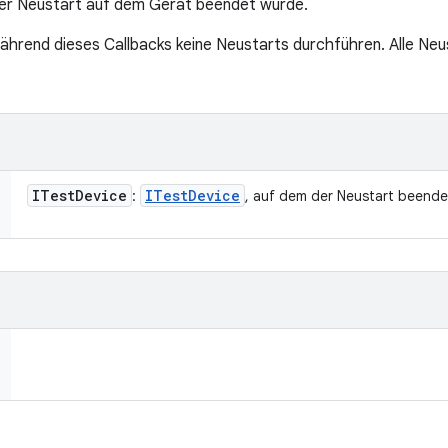
der Neustart auf dem Gerät beendet wurde.
ährend dieses Callbacks keine Neustarts durchführen. Alle N
ITest
Device
ITest
Device
:
, auf dem der Neustart beende