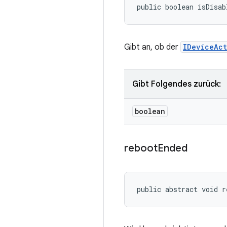
public boolean isDisab
Gibt an, ob der
IDeviceAc
Gibt Folgendes zurück:
boolean
reboot
Ended
public abstract void r