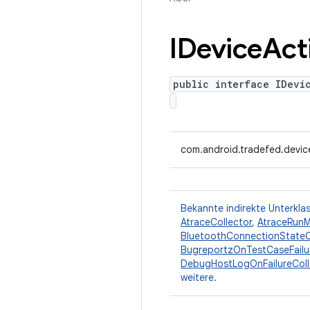
IDevice
Act
public interface IDevi
com.android.tradefed.devic
Bekannte indirekte Unterkla
AtraceCollector
,
AtraceRunM
BluetoothConnectionStateC
BugreportzOnTestCaseFailu
DebugHostLogOnFailureColl
weitere.