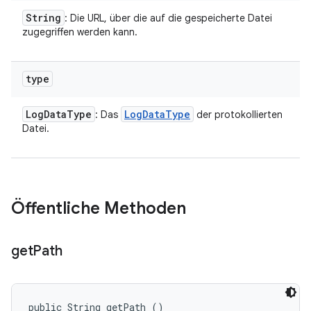
String
: Die URL, über die auf die gespeicherte Datei
zugegriffen werden kann.
type
Log
Data
Type
Log
Data
Type
: Das
der protokollierten
Datei.
Öffentliche Methoden
get
Path
public String getPath ()