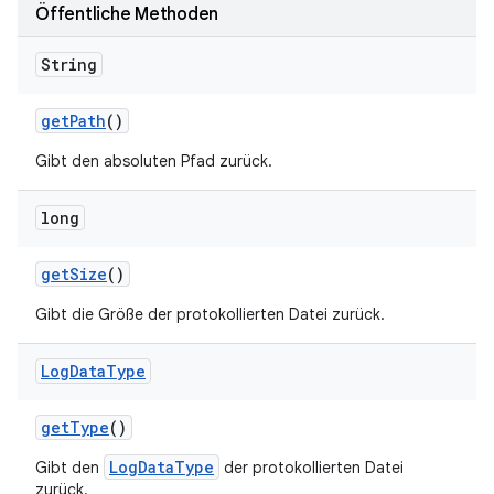
Öffentliche Methoden
String
get
Path
()
Gibt den absoluten Pfad zurück.
long
get
Size
()
Gibt die Größe der protokollierten Datei zurück.
Log
Data
Type
get
Type
()
LogDataType
Gibt den
der protokollierten Datei
zurück.