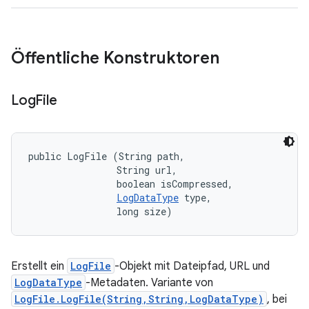
Öffentliche Konstruktoren
Log
File
public LogFile (String path, 

                String url, 

                boolean isCompressed, 

LogDataType
 type, 

                long size)
Erstellt ein
LogFile
-Objekt mit Dateipfad, URL und
LogDataType
-Metadaten. Variante von
LogFile.LogFile(String,String,LogDataType)
, bei