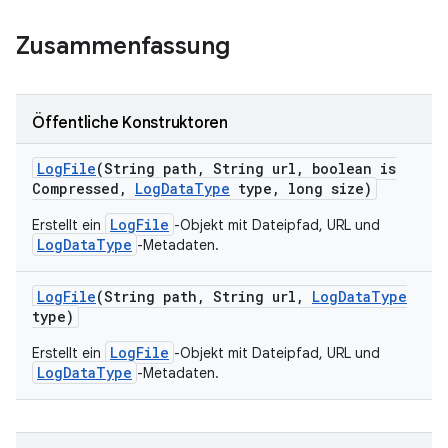
Zusammenfassung
Öffentliche Konstruktoren
Log
File
(String path
,
String url
,
boolean is
Compressed
,
Log
Data
Type
type
,
long size)
LogFile
Erstellt ein
-Objekt mit Dateipfad, URL und
LogDataType
-Metadaten.
Log
File
(String path
,
String url
,
Log
Data
Type
type)
LogFile
Erstellt ein
-Objekt mit Dateipfad, URL und
LogDataType
-Metadaten.