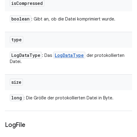
is
Compressed
boolean
: Gibt an, ob die Datei komprimiert wurde.
type
Log
Data
Type
Log
Data
Type
: Das
der protokollierten
Datei.
size
long
: Die Größe der protokollierten Datei in Byte.
Log
File