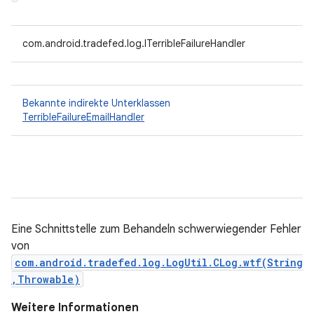
com.android.tradefed.log.ITerribleFailureHandler
Bekannte indirekte Unterklassen
TerribleFailureEmailHandler
Eine Schnittstelle zum Behandeln schwerwiegender Fehler
von
com.android.tradefed.log.LogUtil.CLog.wtf(String
,Throwable)
Weitere Informationen