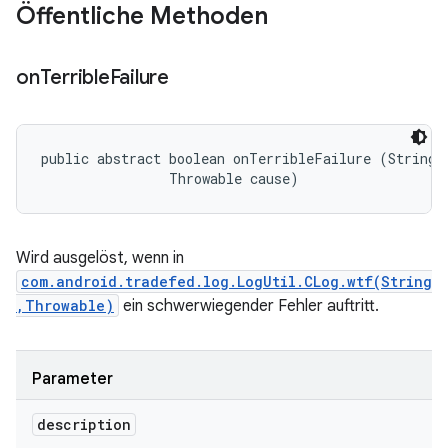
Öffentliche Methoden
on
Terrible
Failure
public abstract boolean onTerribleFailure (String d
                Throwable cause)
Wird ausgelöst, wenn in
com.android.tradefed.log.LogUtil.CLog.wtf(String
,Throwable)
ein schwerwiegender Fehler auftritt.
Parameter
description