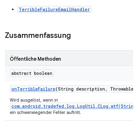
TerribleFailureEmailHandler
Zusammenfassung
Öffentliche Methoden
abstract boolean
on
Terrible
Failure
(String description
,
Throwable c
Wird ausgelöst, wenn in
com.android.tradefed.log.LogUtil.CLog.wtf(String
ein schwerwiegender Fehler auftritt.