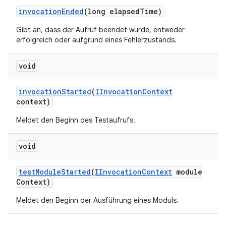
invocation
Ended
(long elapsed
Time)
Gibt an, dass der Aufruf beendet wurde, entweder
erfolgreich oder aufgrund eines Fehlerzustands.
void
invocation
Started
(
IInvocation
Context
context)
Meldet den Beginn des Testaufrufs.
void
test
Module
Started
(
IInvocation
Context
module
Context)
Meldet den Beginn der Ausführung eines Moduls.