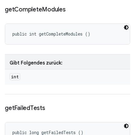
get
Complete
Modules
public int getCompleteModules ()
Gibt Folgendes zurück:
int
get
Failed
Tests
public long getFailedTests ()