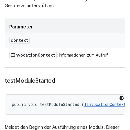
Geräte zu unterstützen.
Parameter
context
IInvocation
Context
: Informationen zum Aufruf
test
Module
Started
public void testModuleStarted (
IInvocationContext
 
Meldet den Beginn der Ausführung eines Moduls. Dieser