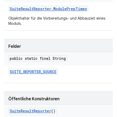
Suite
Result
Reporter
.
Module
Prep
Times
Objekthalter für die Vorbereitungs- und Abbauzeit eines
Moduls.
Felder
public static final String
SUITE
_
REPORTER
_
SOURCE
Öffentliche Konstruktoren
Suite
Result
Reporter
()