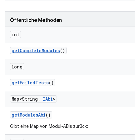
Öffentliche Methoden
int
get
Complete
Modules
()
long
get
Failed
Tests
()
Map<String
,
IAbi
>
get
Modules
Abi
()
Gibt eine Map von Modul-ABIs zurück:
.