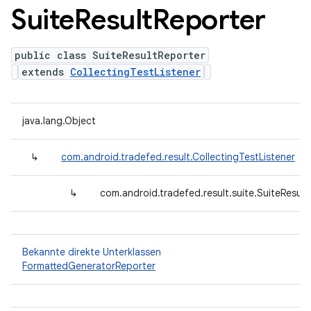
Suite
Result
Reporter
public class SuiteResultReporter
extends
CollectingTestListener
java.lang.Object
↳
com.android.tradefed.result.CollectingTestListener
↳
com.android.tradefed.result.suite.SuiteResult
Bekannte direkte Unterklassen
FormattedGeneratorReporter