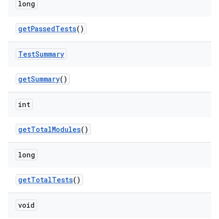
long
get
Passed
Tests
()
Test
Summary
get
Summary
()
int
get
Total
Modules
()
long
get
Total
Tests
()
void