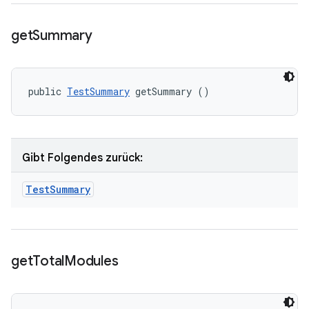
get
Summary
public 
TestSummary
 getSummary ()
Gibt Folgendes zurück:
Test
Summary
get
Total
Modules