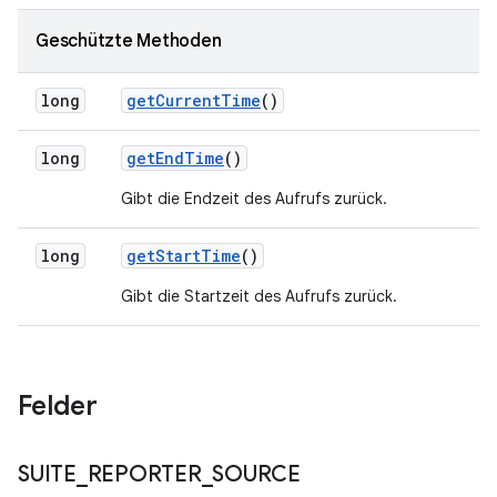
Geschützte Methoden
long
get
Current
Time
()
long
get
End
Time
()
Gibt die Endzeit des Aufrufs zurück.
long
get
Start
Time
()
Gibt die Startzeit des Aufrufs zurück.
Felder
SUITE
_
REPORTER
_
SOURCE