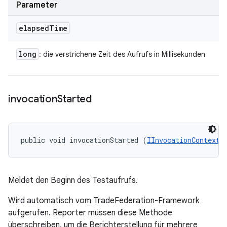
Parameter
elapsed
Time
long
: die verstrichene Zeit des Aufrufs in Millisekunden
invocation
Started
public void invocationStarted (
IInvocationContext
 
Meldet den Beginn des Testaufrufs.
Wird automatisch vom TradeFederation-Framework
aufgerufen. Reporter müssen diese Methode
überschreiben, um die Berichterstellung für mehrere