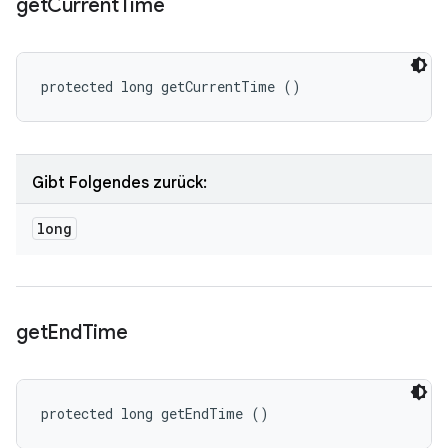
get
Current
Time
protected long getCurrentTime ()
Gibt Folgendes zurück:
long
get
End
Time
protected long getEndTime ()