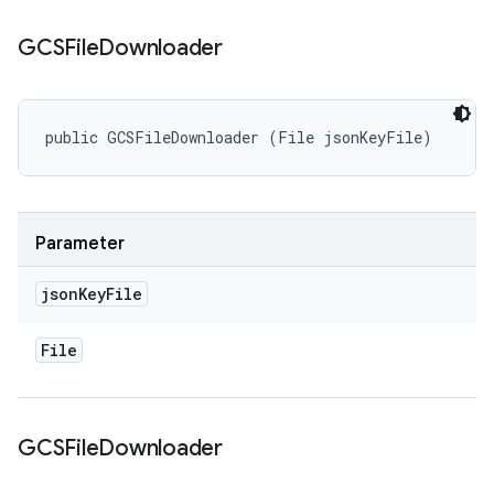
GCSFile
Downloader
public GCSFileDownloader (File jsonKeyFile)
Parameter
json
Key
File
File
GCSFile
Downloader