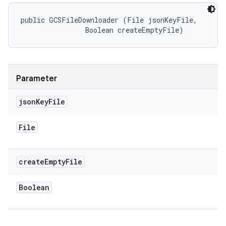
public GCSFileDownloader (File jsonKeyFile, 

                Boolean createEmptyFile)
Parameter
json
Key
File
File
create
Empty
File
Boolean