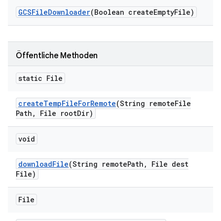
GCSFile
Downloader
(Boolean create
Empty
File)
Öffentliche Methoden
static File
create
Temp
File
For
Remote
(String remote
File
Path
,
File root
Dir)
void
download
File
(String remote
Path
,
File dest
File)
File