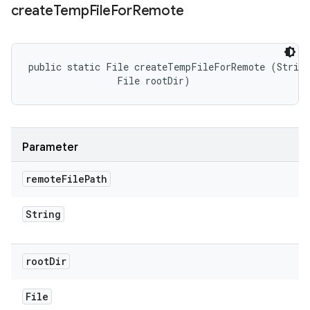
create
Temp
File
For
Remote
public static File createTempFileForRemote (String
                File rootDir)
Parameter
remote
File
Path
String
root
Dir
File