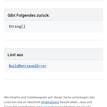
Gibt Folgendes zurück:
String[]
Löst aus
Build
Retrieval
Error
Alle Inhalte und Codebeispiele auf dieser Seite unterliegen den
Lizenzen wie im Abschnitt
Inhaltslizenz
beschrieben. Java und
OpenJDK sind Marken oder eingetragene Marken von Oracle