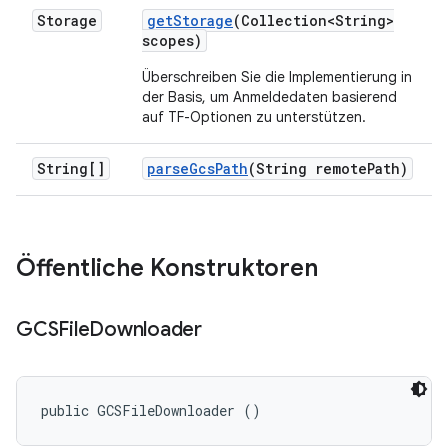
Storage
get
Storage
(Collection<String>
scopes)
Überschreiben Sie die Implementierung in
der Basis, um Anmeldedaten basierend
auf TF-Optionen zu unterstützen.
String[]
parse
Gcs
Path
(String remote
Path)
Öffentliche Konstruktoren
GCSFile
Downloader
public GCSFileDownloader ()