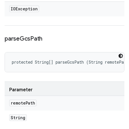
IOException
parse
Gcs
Path
protected String[] parseGcsPath (String remotePath
Parameter
remote
Path
String