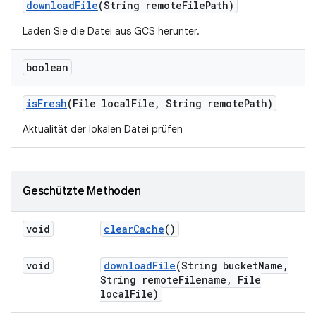
download
File
(String remote
File
Path)
Laden Sie die Datei aus GCS herunter.
boolean
is
Fresh
(File local
File
,
String remote
Path)
Aktualität der lokalen Datei prüfen
Geschützte Methoden
void
clear
Cache
()
void
download
File
(String bucket
Name
,
String remote
Filename
,
File
local
File)