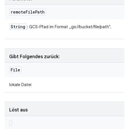
remote
File
Path
String
: GCS-Pfad im Format „gs://bucket/file/path“.
Gibt Folgendes zurück:
File
lokale Datei
Löst aus