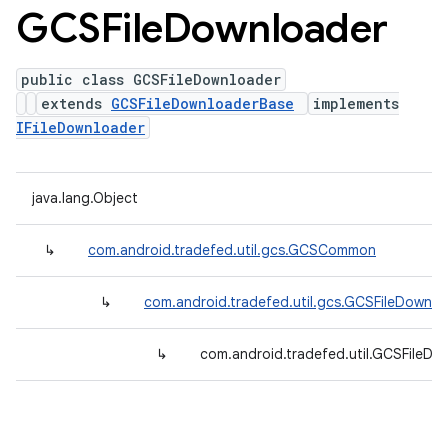
GCSFile
Downloader
public class GCSFileDownloader
extends
GCSFileDownloaderBase
implements
IFileDownloader
java.lang.Object
↳
com.android.tradefed.util.gcs.GCSCommon
↳
com.android.tradefed.util.gcs.GCSFileDownl
↳
com.android.tradefed.util.GCSFileDo