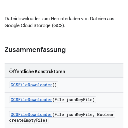
Dateidownloader zum Herunterladen von Dateien aus
Google Cloud Storage (GCS).
Zusammenfassung
Öffentliche Konstruktoren
GCSFile
Downloader
()
GCSFile
Downloader
(File json
Key
File)
GCSFile
Downloader
(File json
Key
File
,
Boolean
create
Empty
File)