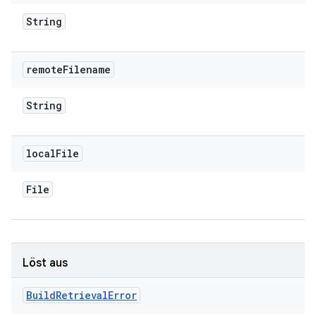
String
remote
Filename
String
local
File
File
Löst aus
Build
Retrieval
Error