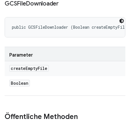
GCSFile
Downloader
public GCSFileDownloader (Boolean createEmptyFile)
Parameter
create
Empty
File
Boolean
Öffentliche Methoden