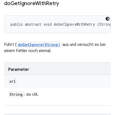
do
Get
Ignore
With
Retry
public abstract void doGetIgnoreWithRetry (String 
Führt {
doGetIgnore(String)
aus und versucht es bei
einem Fehler noch einmal.
Parameter
url
String
: die URL