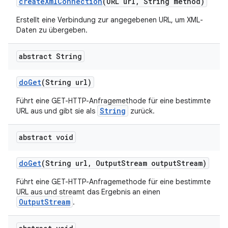
create
Xml
Connection
(URL url
,
String method)
Erstellt eine Verbindung zur angegebenen URL, um XML-
Daten zu übergeben.
abstract String
do
Get
(String url)
Führt eine GET-HTTP-Anfragemethode für eine bestimmte
String
URL aus und gibt sie als
zurück.
abstract void
do
Get
(String url
,
Output
Stream output
Stream)
Führt eine GET-HTTP-Anfragemethode für eine bestimmte
URL aus und streamt das Ergebnis an einen
OutputStream
.