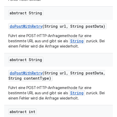
abstract String
do
Post
With
Retry
(String url
,
String post
Data)
Führt eine POST-HTTP-Anfragemethode für eine
String
bestimmte URL aus und gibt sie als
zurück. Bei
einem Fehler wird die Anfrage wiederholt.
abstract String
do
Post
With
Retry
(String url
,
String post
Data
,
String content
Type)
Führt eine POST-HTTP-Anfragemethode für eine
String
bestimmte URL aus und gibt sie als
zurück. Bei
einem Fehler wird die Anfrage wiederholt.
abstract int