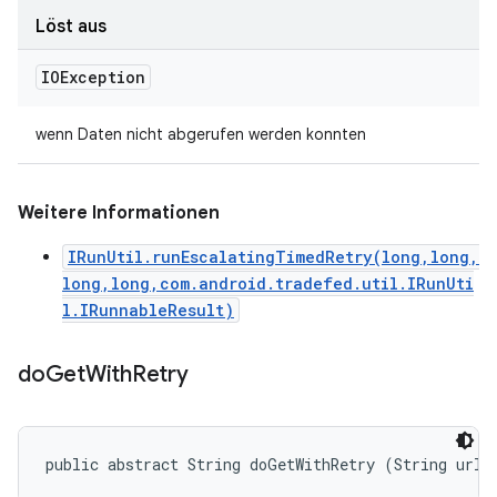
Löst aus
IOException
wenn Daten nicht abgerufen werden konnten
Weitere Informationen
IRunUtil.runEscalatingTimedRetry(long,long,
long,long,com.android.tradefed.util.IRunUti
l.IRunnableResult)
do
Get
With
Retry
public abstract String doGetWithRetry (String url)