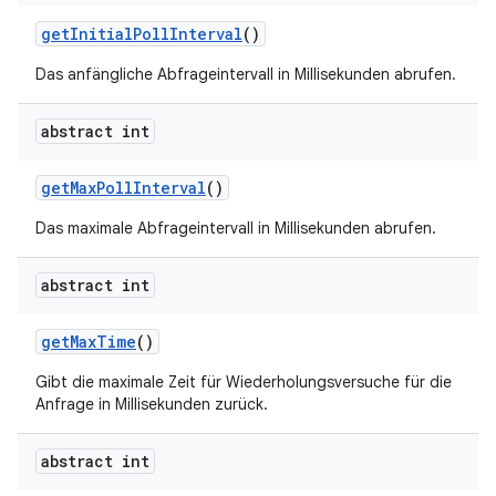
get
Initial
Poll
Interval
()
Das anfängliche Abfrageintervall in Millisekunden abrufen.
abstract int
get
Max
Poll
Interval
()
Das maximale Abfrageintervall in Millisekunden abrufen.
abstract int
get
Max
Time
()
Gibt die maximale Zeit für Wiederholungsversuche für die
Anfrage in Millisekunden zurück.
abstract int