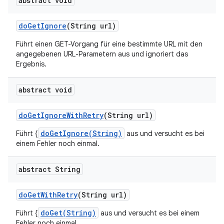
abstract void
do
Get
Ignore
(String url)
Führt einen GET-Vorgang für eine bestimmte URL mit den
angegebenen URL-Parametern aus und ignoriert das
Ergebnis.
abstract void
do
Get
Ignore
With
Retry
(String url)
doGetIgnore(String)
Führt {
aus und versucht es bei
einem Fehler noch einmal.
abstract String
do
Get
With
Retry
(String url)
doGet(String)
Führt {
aus und versucht es bei einem
Fehler noch einmal.