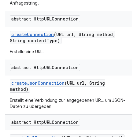
Anfragestring.
abstract Http
URLConnection
create
Connection
(URL url
,
String method
,
String content
Type)
Erstelle eine URL.
abstract Http
URLConnection
create
Json
Connection
(URL url
,
String
method)
Erstellt eine Verbindung zur angegebenen URL, um JSON-
Daten zu übergeben.
abstract Http
URLConnection