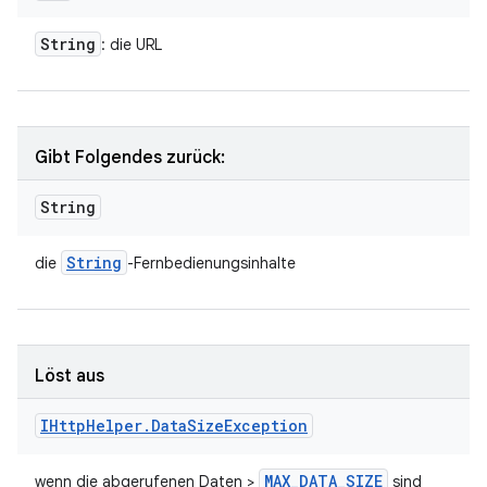
String
: die URL
Gibt Folgendes zurück:
String
String
die
-Fernbedienungsinhalte
Löst aus
IHttp
Helper
.
Data
Size
Exception
MAX
_
DATA
_
SIZE
wenn die abgerufenen Daten >
sind