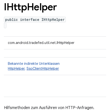
IHttp
Helper
public interface IHttpHelper
com.android.tradefed.util.net.IHttpHelper
Bekannte indirekte Unterklassen
HttpHelper
,
SsoClientHttpHelper
Hilfsmethoden zum Ausführen von HTTP-Anfragen.