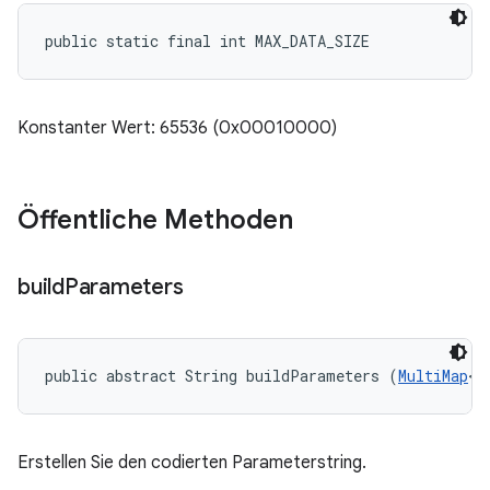
public static final int MAX_DATA_SIZE
Konstanter Wert: 65536 (0x00010000)
Öffentliche Methoden
build
Parameters
public abstract String buildParameters (
MultiMap
<S
Erstellen Sie den codierten Parameterstring.