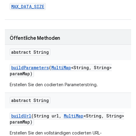
MAX
_
DATA
_
SIZE
Öffentliche Methoden
abstract String
build
Parameters
(
Multi
Map
<String
,
String>
param
Map)
Erstellen Sie den codierten Parameterstring.
abstract String
build
Url
(String url
,
Multi
Map
<String
,
String>
param
Map)
Erstellen Sie den vollständigen codierten URL-