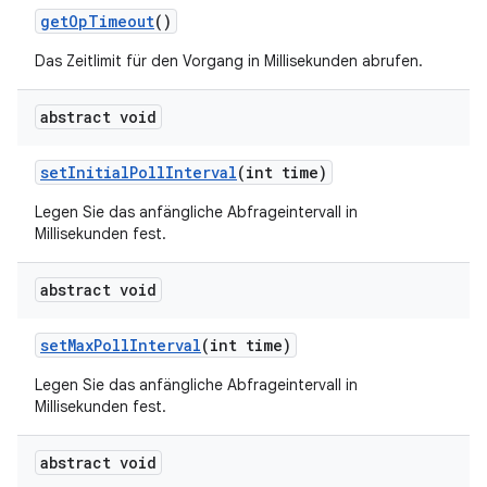
get
Op
Timeout
()
Das Zeitlimit für den Vorgang in Millisekunden abrufen.
abstract void
set
Initial
Poll
Interval
(int time)
Legen Sie das anfängliche Abfrageintervall in
Millisekunden fest.
abstract void
set
Max
Poll
Interval
(int time)
Legen Sie das anfängliche Abfrageintervall in
Millisekunden fest.
abstract void