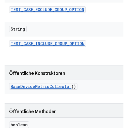
TEST
_
CASE
_
EXCLUDE
_
GROUP
_
OPTION
String
TEST
_
CASE
_
INCLUDE
_
GROUP
_
OPTION
Öffentliche Konstruktoren
Base
Device
Metric
Collector
()
Öffentliche Methoden
boolean