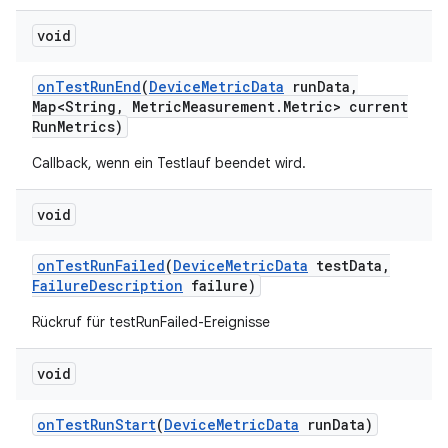
void
on
Test
Run
End
(
Device
Metric
Data
run
Data
,
Map<String
,
Metric
Measurement
.
Metric> current
Run
Metrics)
Callback, wenn ein Testlauf beendet wird.
void
on
Test
Run
Failed
(
Device
Metric
Data
test
Data
,
Failure
Description
failure)
Rückruf für testRunFailed-Ereignisse
void
on
Test
Run
Start
(
Device
Metric
Data
run
Data)