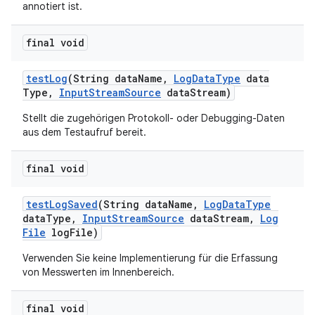
annotiert ist.
final void
test
Log
(String data
Name
,
Log
Data
Type
data
Type
,
Input
Stream
Source
data
Stream)
Stellt die zugehörigen Protokoll- oder Debugging-Daten
aus dem Testaufruf bereit.
final void
test
Log
Saved
(String data
Name
,
Log
Data
Type
data
Type
,
Input
Stream
Source
data
Stream
,
Log
File
log
File)
Verwenden Sie keine Implementierung für die Erfassung
von Messwerten im Innenbereich.
final void