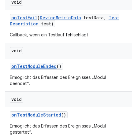
void
on
Test
Fail
(
Device
Metric
Data
test
Data
,
Test
Description
test)
Callback, wenn ein Testlauf fehlschlägt.
void
on
Test
Module
Ended
()
Ermöglicht das Erfassen des Ereignisses „Modul
beendet“.
void
on
Test
Module
Started
()
Ermöglicht das Erfassen des Ereignisses „Modul
gestartet“.