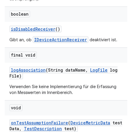
boolean
is
Disabled
Receiver
()
IDeviceActionReceiver
Gibt an, ob
deaktiviert ist.
final void
log
Association
(String data
Name
,
Log
File
log
File)
Verwenden Sie keine Implementierung für die Erfassung
von Messwerten im Innenbereich.
void
on
Test
Assumption
Failure
(
Device
Metric
Data
test
Data
,
Test
Description
test)