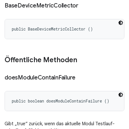
Base
Device
Metric
Collector
public BaseDeviceMetricCollector ()
Öffentliche Methoden
does
Module
Contain
Failure
public boolean doesModuleContainFailure ()
Gibt „true“ zurück, wenn das aktuelle Modul Testlauf-