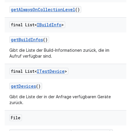
get
Always
On
Collection
Level
()
final List<
IBuild
Info
>
get
Build
Infos
()
Gibt die Liste der Build-Informationen zurück, die im
Aufruf verfügbar sind.
final List<
ITest
Device
>
get
Devices
()
Gibt die Liste der in der Anfrage verfügbaren Geräte
zurück.
File