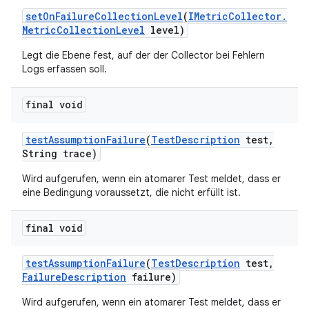
set
On
Failure
Collection
Level
(
IMetric
Collector
.
Metric
Collection
Level
level)
Legt die Ebene fest, auf der der Collector bei Fehlern
Logs erfassen soll.
final void
test
Assumption
Failure
(
Test
Description
test
,
String trace)
Wird aufgerufen, wenn ein atomarer Test meldet, dass er
eine Bedingung voraussetzt, die nicht erfüllt ist.
final void
test
Assumption
Failure
(
Test
Description
test
,
Failure
Description
failure)
Wird aufgerufen, wenn ein atomarer Test meldet, dass er