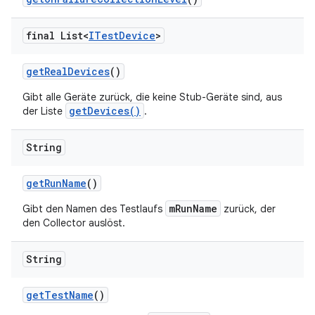
final List<
ITest
Device
>
get
Real
Devices
()
Gibt alle Geräte zurück, die keine Stub-Geräte sind, aus
getDevices()
der Liste
.
String
get
Run
Name
()
mRunName
Gibt den Namen des Testlaufs
zurück, der
den Collector auslöst.
String
get
Test
Name
()