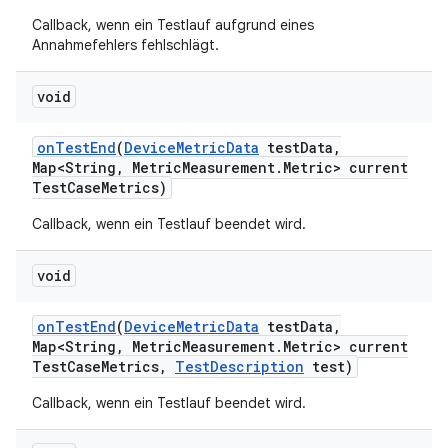
Callback, wenn ein Testlauf aufgrund eines
Annahmefehlers fehlschlägt.
void
on
Test
End
(
Device
Metric
Data
test
Data
,
Map<String
,
Metric
Measurement
.
Metric> current
Test
Case
Metrics)
Callback, wenn ein Testlauf beendet wird.
void
on
Test
End
(
Device
Metric
Data
test
Data
,
Map<String
,
Metric
Measurement
.
Metric> current
Test
Case
Metrics
,
Test
Description
test)
Callback, wenn ein Testlauf beendet wird.