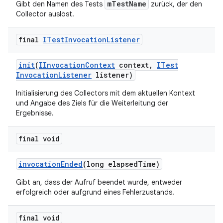
mTestName
Gibt den Namen des Tests
zurück, der den
Collector auslöst.
final
ITest
Invocation
Listener
init
(
IInvocation
Context
context
,
ITest
Invocation
Listener
listener)
Initialisierung des Collectors mit dem aktuellen Kontext
und Angabe des Ziels für die Weiterleitung der
Ergebnisse.
final void
invocation
Ended
(long elapsed
Time)
Gibt an, dass der Aufruf beendet wurde, entweder
erfolgreich oder aufgrund eines Fehlerzustands.
final void