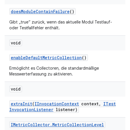
does
Module
Contain
Failure
()
Gibt „true“ zurück, wenn das aktuelle Modul Testlauf-
oder Testfallfehler enthält.
void
enable
Default
Metric
Collection
()
Ermöglicht es Collectoren, die standardmäßige
Messwerterfassung zu aktivieren.
void
extra
Init
(
IInvocation
Context
context
,
ITest
Invocation
Listener
listener)
IMetric
Collector
.
Metric
Collection
Level