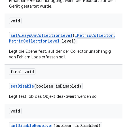
Erhält eine Benachrichtigung, wenn der Neustart auf dem
Gerät gestartet wurde.
void
set
Always
On
Collection
Level
(
IMetric
Collector
.
Metric
Collection
Level
level)
Legt die Ebene fest, auf der der Collector unabhängig
von Fehlern Logs erfassen soll.
final void
set
Disable
(boolean is
Disabled)
Legt fest, ob das Objekt deaktiviert werden soll.
void
set
Disable
Receiver
(boolean is
Disabled)