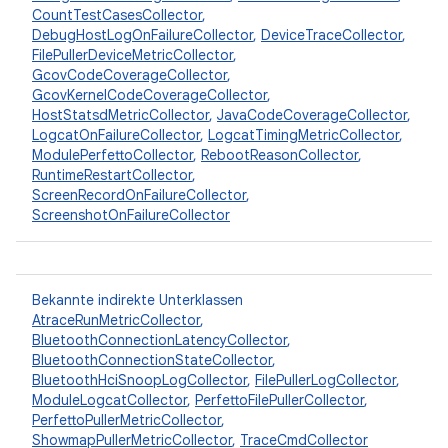
CountTestCasesCollector
,
DebugHostLogOnFailureCollector
,
DeviceTraceCollector
,
FilePullerDeviceMetricCollector
,
GcovCodeCoverageCollector
,
GcovKernelCodeCoverageCollector
,
HostStatsdMetricCollector
,
JavaCodeCoverageCollector
,
LogcatOnFailureCollector
,
LogcatTimingMetricCollector
,
ModulePerfettoCollector
,
RebootReasonCollector
,
RuntimeRestartCollector
,
ScreenRecordOnFailureCollector
,
ScreenshotOnFailureCollector
Bekannte indirekte Unterklassen
AtraceRunMetricCollector
,
BluetoothConnectionLatencyCollector
,
BluetoothConnectionStateCollector
,
BluetoothHciSnoopLogCollector
,
FilePullerLogCollector
,
ModuleLogcatCollector
,
PerfettoFilePullerCollector
,
PerfettoPullerMetricCollector
,
ShowmapPullerMetricCollector
,
TraceCmdCollector