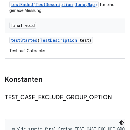
testEnded(TestDescription,long,Map)
für eine
genaue Messung.
final void
test
Started
(
Test
Description
test)
Testlauf-Callbacks
Konstanten
TEST
_
CASE
_
EXCLUDE
_
GROUP
_
OPTION
public static final String TEST_CASE_EXCLUDE_GROU