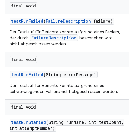
final void
test
Run
Failed
(
Failure
Description
failure)
Der Testlauf für Berichte konnte aufgrund eines Fehlers,
FailureDescription
der durch
beschrieben wird,
nicht abgeschlossen werden.
final void
test
Run
Failed
(String error
Message)
Der Testlauf für Berichte konnte aufgrund eines
schwerwiegenden Fehlers nicht abgeschlossen werden.
final void
test
Run
Started
(String run
Name
,
int test
Count
,
int attempt
Number)