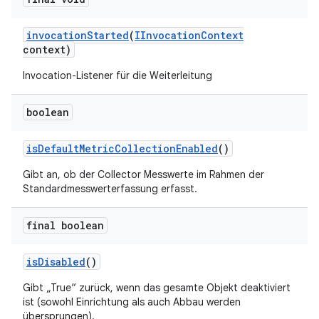
invocation
Started
(
IInvocation
Context
context)
Invocation-Listener für die Weiterleitung
boolean
is
Default
Metric
Collection
Enabled
()
Gibt an, ob der Collector Messwerte im Rahmen der
Standardmesswerterfassung erfasst.
final boolean
is
Disabled
()
Gibt „True“ zurück, wenn das gesamte Objekt deaktiviert
ist (sowohl Einrichtung als auch Abbau werden
übersprungen).