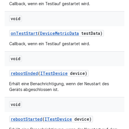
Callback, wenn ein Testlauf gestartet wird.
void
on
Test
Start
(
Device
Metric
Data
test
Data)
Callback, wenn ein Testlauf gestartet wird.
void
reboot
Ended
(
ITest
Device
device)
Erhält eine Benachrichtigung, wenn der Neustart des
Geräts abgeschlossen ist.
void
reboot
Started
(
ITest
Device
device)