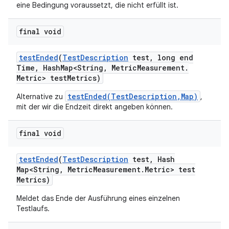
eine Bedingung voraussetzt, die nicht erfüllt ist.
final void
test
Ended
(
Test
Description
test
,
long end
Time
,
Hash
Map<String
,
Metric
Measurement
.
Metric> test
Metrics)
testEnded(TestDescription,Map)
Alternative zu
,
mit der wir die Endzeit direkt angeben können.
final void
test
Ended
(
Test
Description
test
,
Hash
Map<String
,
Metric
Measurement
.
Metric> test
Metrics)
Meldet das Ende der Ausführung eines einzelnen
Testlaufs.