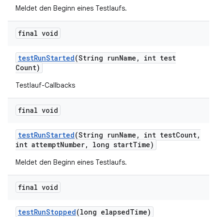
Meldet den Beginn eines Testlaufs.
final void
test
Run
Started
(String run
Name
,
int test
Count)
Testlauf-Callbacks
final void
test
Run
Started
(String run
Name
,
int test
Count
,
int attempt
Number
,
long start
Time)
Meldet den Beginn eines Testlaufs.
final void
test
Run
Stopped
(long elapsed
Time)