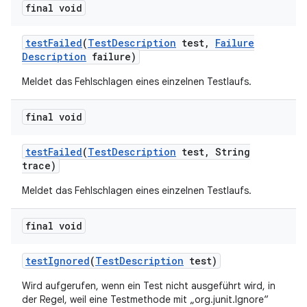
final void
test
Failed
(
Test
Description
test
,
Failure
Description
failure)
Meldet das Fehlschlagen eines einzelnen Testlaufs.
final void
test
Failed
(
Test
Description
test
,
String
trace)
Meldet das Fehlschlagen eines einzelnen Testlaufs.
final void
test
Ignored
(
Test
Description
test)
Wird aufgerufen, wenn ein Test nicht ausgeführt wird, in
der Regel, weil eine Testmethode mit „org.junit.Ignore“