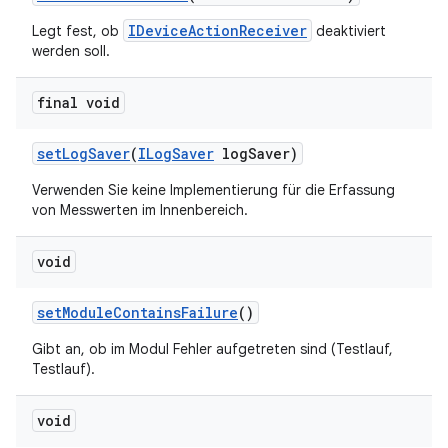
IDeviceActionReceiver
Legt fest, ob
deaktiviert
werden soll.
final void
set
Log
Saver
(
ILog
Saver
log
Saver)
Verwenden Sie keine Implementierung für die Erfassung
von Messwerten im Innenbereich.
void
set
Module
Contains
Failure
()
Gibt an, ob im Modul Fehler aufgetreten sind (Testlauf,
Testlauf).
void