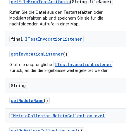
get
File
From
Test
Artifacts
(String file
Name)
Rufen Sie die Datei aus den Testartefakten oder
Modulartefakten ab und speichern Sie sie für die
nachfolgenden Aufrufe in einer Map.
final
ITest
Invocation
Listener
get
Invocation
Listener
()
ITestInvocationListener
Gibt die ursprüngliche
zurück, an die die Ergebnisse weitergeleitet werden.
String
get
Module
Name
()
IMetric
Collector
.
Metric
Collection
Level
get
On
Failure
Collection
Level
()