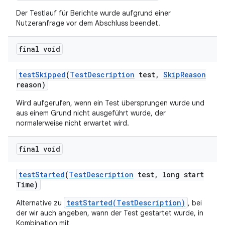
Der Testlauf für Berichte wurde aufgrund einer
Nutzeranfrage vor dem Abschluss beendet.
final void
test
Skipped
(
Test
Description
test
,
Skip
Reason
reason)
Wird aufgerufen, wenn ein Test übersprungen wurde und
aus einem Grund nicht ausgeführt wurde, der
normalerweise nicht erwartet wird.
final void
test
Started
(
Test
Description
test
,
long start
Time)
testStarted(TestDescription)
Alternative zu
, bei
der wir auch angeben, wann der Test gestartet wurde, in
Kombination mit