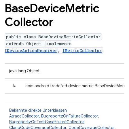
Base
Device
Metric
Collector
public class BaseDeviceMetricCollector
extends Object
implements
IDeviceActionReceiver
,
IMetricCollector
java.lang.Object
↳
com.android.tradefed.device.metric.BaseDeviceMetric
Bekannte direkte Unterklassen
AtraceCollector
,
BugreportzOnFailureCollector
,
BugreportzOnTestCaseFailureCollector
,
ClangCodeCoverageCollector
,
CodeCoverageCollector
,