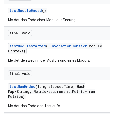
test
Module
Ended
()
Meldet das Ende einer Modulausführung.
final void
test
Module
Started
(
IInvocation
Context
module
Context)
Meldet den Beginn der Ausführung eines Moduls.
final void
test
Run
Ended
(long elapsed
Time
,
Hash
Map<String
,
Metric
Measurement
.
Metric> run
Metrics)
Meldet das Ende des Testlaufs.