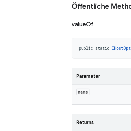
Öffentliche Meth
value
Of
public static 
IHostOpt
Parameter
name
Returns