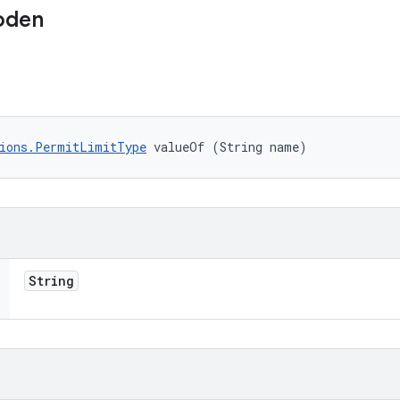
oden
ions.PermitLimitType
 valueOf (String name)
String