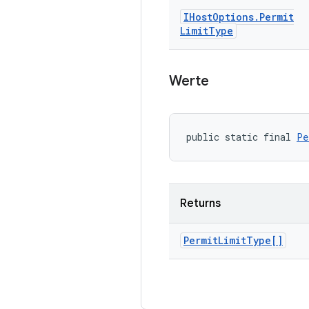
IHost
Options
.
Permit
Limit
Type
Werte
public static final 
Pe
Returns
Permit
Limit
Type[]