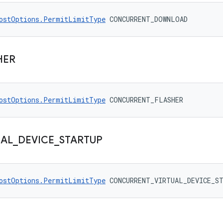
ostOptions.PermitLimitType
 CONCURRENT_DOWNLOAD
HER
ostOptions.PermitLimitType
 CONCURRENT_FLASHER
UAL
_
DEVICE
_
STARTUP
ostOptions.PermitLimitType
 CONCURRENT_VIRTUAL_DEVICE_S