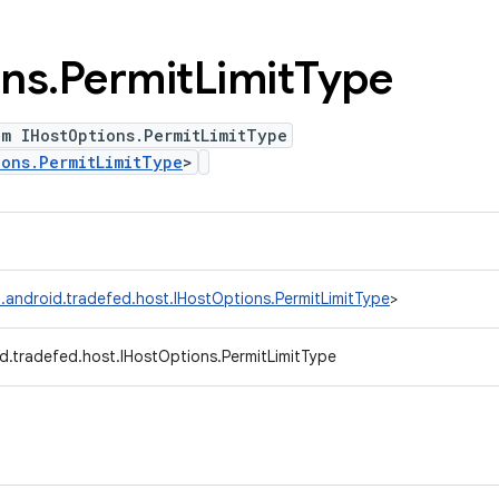
ons
.
Permit
Limit
Type
m IHostOptions.PermitLimitType
ions.PermitLimitType
>
.android.tradefed.host.IHostOptions.PermitLimitType
>
d.tradefed.host.IHostOptions.PermitLimitType