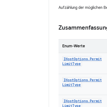
Aufzählung der möglichen 
Zusammenfassun
Enum-Werte
IHost
Options
.
Permit
Limit
Type
IHost
Options
.
Permit
Limit
Type
IHost
Options
.
Permit
Limit
Type