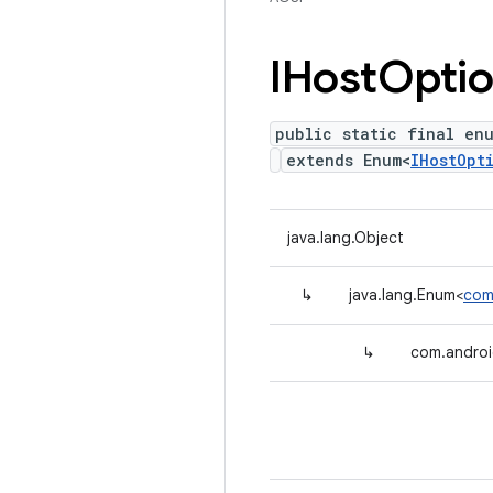
IHost
Opti
public static final enu
extends Enum<
IHostOpt
java.lang.Object
↳
java.lang.Enum<
com
↳
com.androi