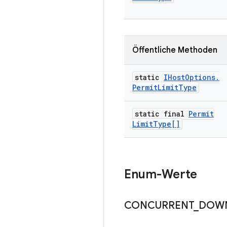
Öffentliche Methoden
static
IHost
Options
.
Permit
Limit
Type
static final
Permit
Limit
Type[]
Enum-Werte
CONCURRENT
_
DOW