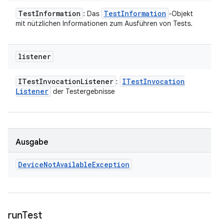
Test
Information
Test
Information
: Das
-Objekt
mit nützlichen Informationen zum Ausführen von Tests.
listener
ITest
Invocation
Listener
ITest
Invocation
:
Listener
der Testergebnisse
Ausgabe
Device
Not
Available
Exception
run
Test