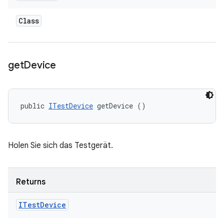
Class
get
Device
public 
ITestDevice
 getDevice ()
Holen Sie sich das Testgerät.
Returns
ITest
Device