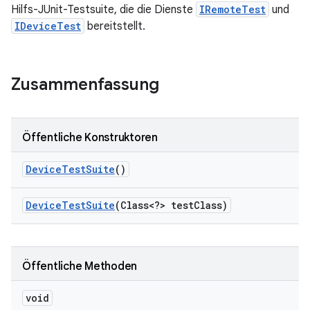
Hilfs-JUnit-Testsuite, die die Dienste
IRemoteTest
und
IDeviceTest
bereitstellt.
Zusammenfassung
Öffentliche Konstruktoren
Device
Test
Suite
()
Device
Test
Suite
(Class<?> test
Class)
Öffentliche Methoden
void