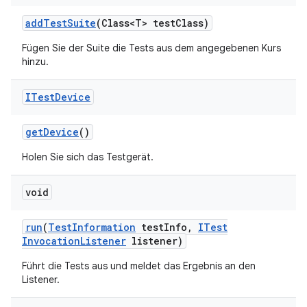
add
Test
Suite
(Class<T> test
Class)
Fügen Sie der Suite die Tests aus dem angegebenen Kurs
hinzu.
ITest
Device
get
Device
()
Holen Sie sich das Testgerät.
void
run
(
Test
Information
test
Info
,
ITest
Invocation
Listener
listener)
Führt die Tests aus und meldet das Ergebnis an den
Listener.