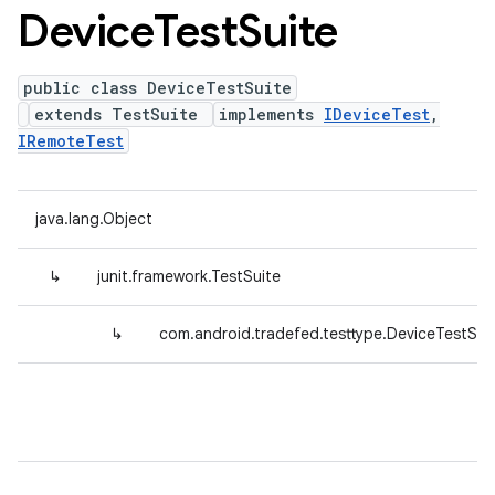
Device
Test
Suite
public class DeviceTestSuite
extends TestSuite
implements
IDeviceTest
,
IRemoteTest
java.lang.Object
↳
junit.framework.TestSuite
↳
com.android.tradefed.testtype.DeviceTestSui