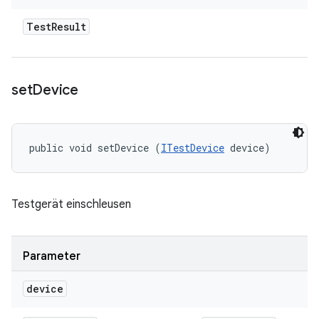
Test
Result
set
Device
public void setDevice (
ITestDevice
 device)
Testgerät einschleusen
Parameter
device