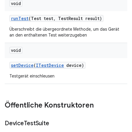
void
run
Test
(Test test
,
Test
Result result)
Überschreibt die übergeordnete Methode, um das Gerät
an den enthaltenen Test weiterzugeben
void
set
Device
(
ITest
Device
device)
Testgerät einschleusen
Öffentliche Konstruktoren
Device
Test
Suite