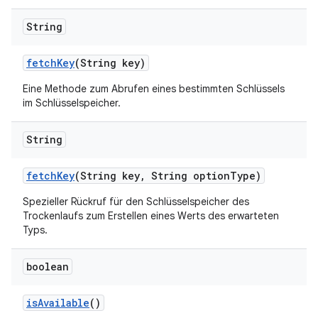
String
fetch
Key
(String key)
Eine Methode zum Abrufen eines bestimmten Schlüssels
im Schlüsselspeicher.
String
fetch
Key
(String key
,
String option
Type)
Spezieller Rückruf für den Schlüsselspeicher des
Trockenlaufs zum Erstellen eines Werts des erwarteten
Typs.
boolean
is
Available
()