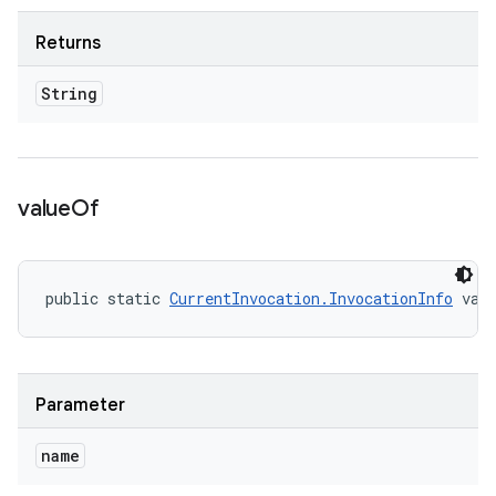
Returns
String
value
Of
public static 
CurrentInvocation.InvocationInfo
 val
Parameter
name