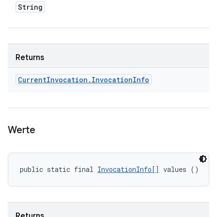
String
Returns
Current
Invocation
.
Invocation
Info
Werte
public static final 
InvocationInfo[]
 values ()
Returns