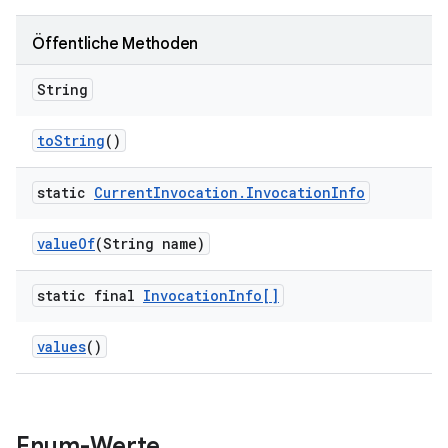
Öffentliche Methoden
String
to
String
()
static
Current
Invocation
.
Invocation
Info
value
Of
(String name)
static final
Invocation
Info[]
values
()
Enum-Werte