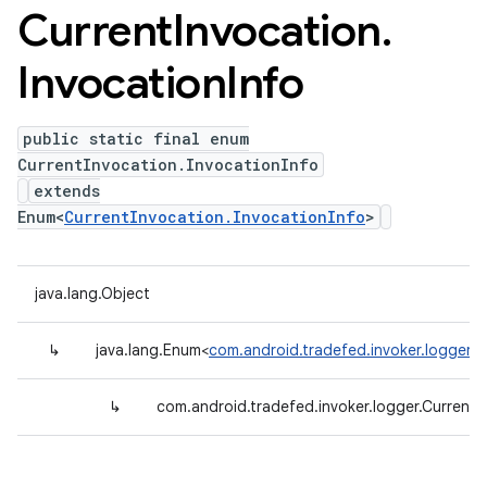
Current
Invocation
.
Invocation
Info
public static final enum
CurrentInvocation.InvocationInfo
extends
Enum<
CurrentInvocation.InvocationInfo
>
java.lang.Object
↳
java.lang.Enum<
com.android.tradefed.invoker.logger.C
↳
com.android.tradefed.invoker.logger.CurrentI