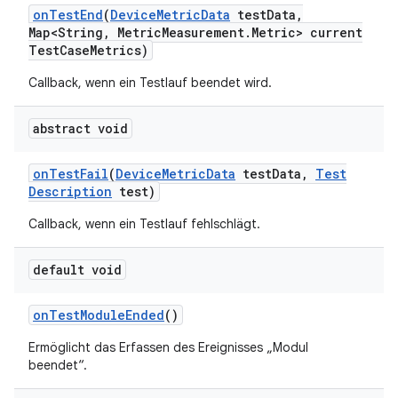
on
Test
End
(
Device
Metric
Data
test
Data
,
Map<String
,
Metric
Measurement
.
Metric> current
Test
Case
Metrics)
Callback, wenn ein Testlauf beendet wird.
abstract void
on
Test
Fail
(
Device
Metric
Data
test
Data
,
Test
Description
test)
Callback, wenn ein Testlauf fehlschlägt.
default void
on
Test
Module
Ended
()
Ermöglicht das Erfassen des Ereignisses „Modul
beendet“.