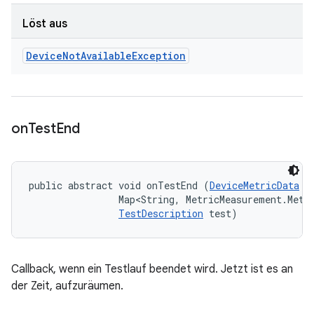
Löst aus
Device
Not
Available
Exception
on
Test
End
public abstract void onTestEnd (
DeviceMetricData
 t
                Map<String, MetricMeasurement.Metri
TestDescription
 test)
Callback, wenn ein Testlauf beendet wird. Jetzt ist es an
der Zeit, aufzuräumen.