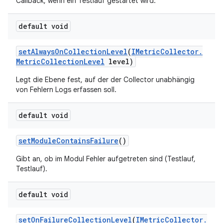
Callback, wenn ein Testlauf gestartet wird.
default void
set
Always
On
Collection
Level
(
IMetric
Collector
.
Metric
Collection
Level
level)
Legt die Ebene fest, auf der der Collector unabhängig
von Fehlern Logs erfassen soll.
default void
set
Module
Contains
Failure
()
Gibt an, ob im Modul Fehler aufgetreten sind (Testlauf,
Testlauf).
default void
set
On
Failure
Collection
Level
(
IMetric
Collector
.