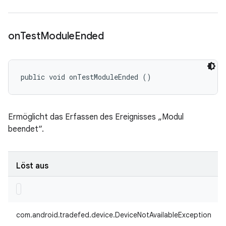
on
Test
Module
Ended
public void onTestModuleEnded ()
Ermöglicht das Erfassen des Ereignisses „Modul
beendet“.
Löst aus
com.android.tradefed.device.DeviceNotAvailableException