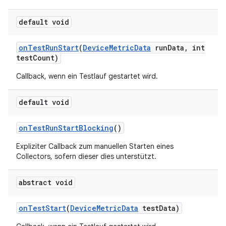
default void
on
Test
Run
Start
(
Device
Metric
Data
run
Data
,
int
test
Count)
Callback, wenn ein Testlauf gestartet wird.
default void
on
Test
Run
Start
Blocking
()
Expliziter Callback zum manuellen Starten eines
Collectors, sofern dieser dies unterstützt.
abstract void
on
Test
Start
(
Device
Metric
Data
test
Data)