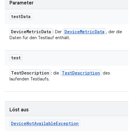
Parameter
test
Data
Device
Metric
Data
Device
Metric
Data
: Der
, der die
Daten für den Testlauf enthält.
test
Test
Description
Test
Description
: die
des
laufenden Testlaufs.
Löst aus
Device
Not
Available
Exception