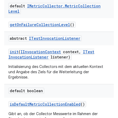
default
IMetric
Collector
.
Metric
Collection
Level
get
On
Failure
Collection
Level
()
abstract
ITest
Invocation
Listener
init
(
IInvocation
Context
context
,
ITest
Invocation
Listener
listener)
Initialisierung des Collectors mit dem aktuellen Kontext
und Angabe des Ziels für die Weiterleitung der
Ergebnisse.
default boolean
is
Default
Metric
Collection
Enabled
()
Gibt an, ob der Collector Messwerte im Rahmen der