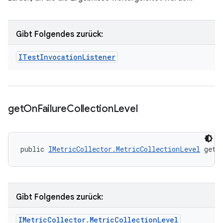
Gibt Folgendes zurück:
ITest
Invocation
Listener
get
On
Failure
Collection
Level
public 
IMetricCollector.MetricCollectionLevel
 getO
Gibt Folgendes zurück:
IMetric
Collector
.
Metric
Collection
Level