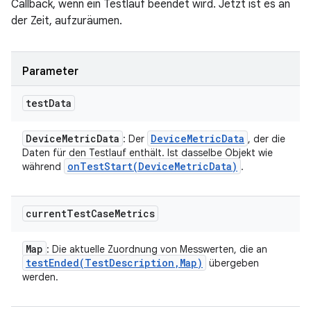
Callback, wenn ein Testlauf beendet wird. Jetzt ist es an
der Zeit, aufzuräumen.
Parameter
test
Data
Device
Metric
Data
Device
Metric
Data
: Der
, der die
Daten für den Testlauf enthält. Ist dasselbe Objekt wie
onTestStart(
Device
Metric
Data)
während
.
current
Test
Case
Metrics
Map
: Die aktuelle Zuordnung von Messwerten, die an
testEnded(
Test
Description
,
Map)
übergeben
werden.