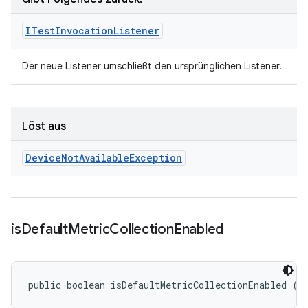
ITest
Invocation
Listener
Der neue Listener umschließt den ursprünglichen Listener.
Löst aus
Device
Not
Available
Exception
is
Default
Metric
Collection
Enabled
public boolean isDefaultMetricCollectionEnabled ()