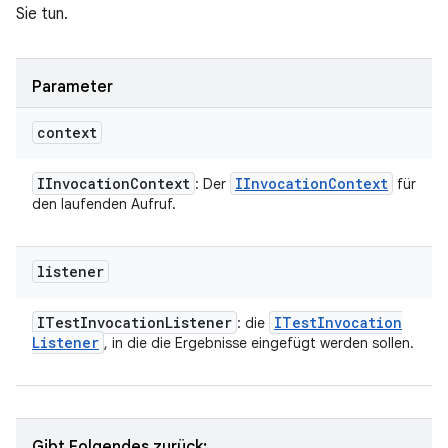
Sie tun.
Parameter
context
IInvocation
Context
IInvocation
Context
: Der
für
den laufenden Aufruf.
listener
ITest
Invocation
Listener
ITest
Invocation
: die
Listener
, in die die Ergebnisse eingefügt werden sollen.
Gibt Folgendes zurück: