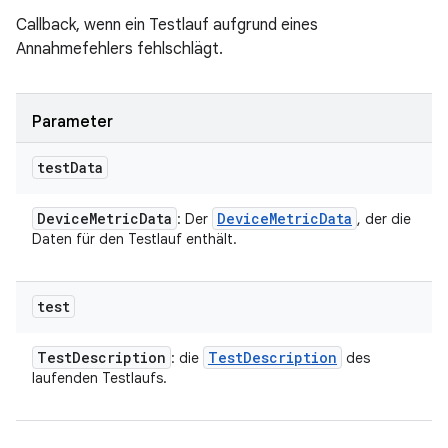
Callback, wenn ein Testlauf aufgrund eines
Annahmefehlers fehlschlägt.
Parameter
test
Data
Device
Metric
Data
Device
Metric
Data
: Der
, der die
Daten für den Testlauf enthält.
test
Test
Description
Test
Description
: die
des
laufenden Testlaufs.