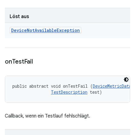
Löst aus
Device
Not
Available
Exception
on
Test
Fail
public abstract void onTestFail (
DeviceMetricData
 
TestDescription
 test)
Callback, wenn ein Testlauf fehlschlägt.