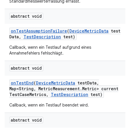
Standardmesswerterfassung erfasst.
abstract void
on
Test
Assumption
Failure
(
Device
Metric
Data
test
Data
,
Test
Description
test)
Callback, wenn ein Testlauf aufgrund eines
Annahmefehlers fehlschlägt.
abstract void
on
Test
End
(
Device
Metric
Data
test
Data
,
Map<String
,
Metric
Measurement
.
Metric> current
Test
Case
Metrics
,
Test
Description
test)
Callback, wenn ein Testlauf beendet wird.
abstract void