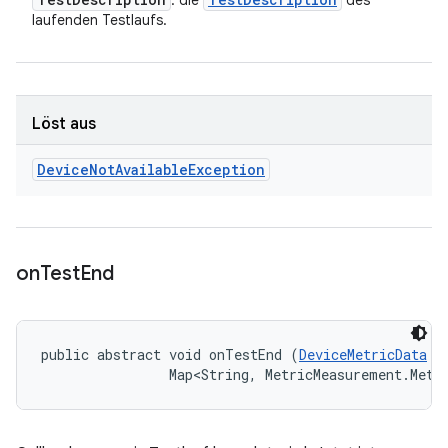
: die
des
laufenden Testlaufs.
Löst aus
Device
Not
Available
Exception
on
Test
End
public abstract void onTestEnd (
DeviceMetricData
 t
                Map<String, MetricMeasurement.Metr