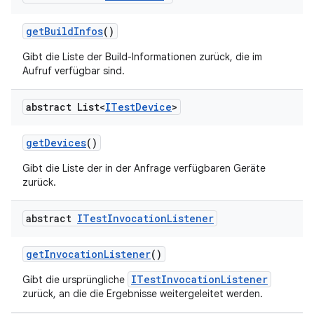
get
Build
Infos
()
Gibt die Liste der Build-Informationen zurück, die im
Aufruf verfügbar sind.
abstract List<
ITest
Device
>
get
Devices
()
Gibt die Liste der in der Anfrage verfügbaren Geräte
zurück.
abstract
ITest
Invocation
Listener
get
Invocation
Listener
()
ITestInvocationListener
Gibt die ursprüngliche
zurück, an die die Ergebnisse weitergeleitet werden.