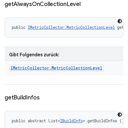
get
Always
On
Collection
Level
public 
IMetricCollector.MetricCollectionLevel
 getA
Gibt Folgendes zurück:
IMetric
Collector
.
Metric
Collection
Level
get
Build
Infos
public abstract List<
IBuildInfo
> getBuildInfos ()