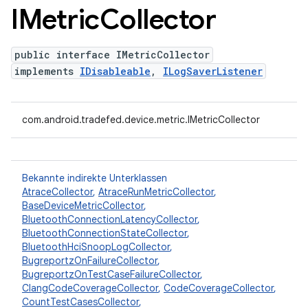
IMetric
Collector
public interface IMetricCollector
implements
IDisableable
,
ILogSaverListener
com.android.tradefed.device.metric.IMetricCollector
Bekannte indirekte Unterklassen
AtraceCollector
,
AtraceRunMetricCollector
,
BaseDeviceMetricCollector
,
BluetoothConnectionLatencyCollector
,
BluetoothConnectionStateCollector
,
BluetoothHciSnoopLogCollector
,
BugreportzOnFailureCollector
,
BugreportzOnTestCaseFailureCollector
,
ClangCodeCoverageCollector
,
CodeCoverageCollector
,
CountTestCasesCollector
,