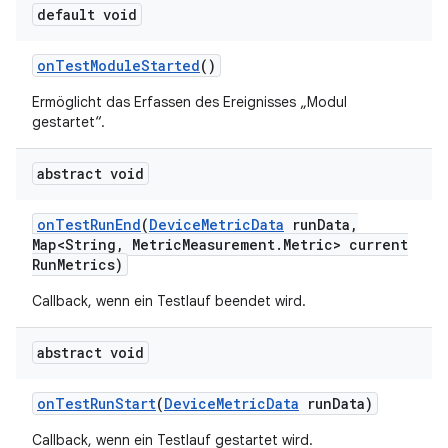
default void
on
Test
Module
Started
()
Ermöglicht das Erfassen des Ereignisses „Modul
gestartet“.
abstract void
on
Test
Run
End
(
Device
Metric
Data
run
Data
,
Map<String
,
Metric
Measurement
.
Metric> current
Run
Metrics)
Callback, wenn ein Testlauf beendet wird.
abstract void
on
Test
Run
Start
(
Device
Metric
Data
run
Data)
Callback, wenn ein Testlauf gestartet wird.