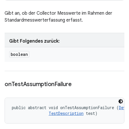
Gibt an, ob der Collector Messwerte im Rahmen der
Standardmesswerterfassung erfasst.
Gibt Folgendes zurück:
boolean
on
Test
Assumption
Failure
public abstract void onTestAssumptionFailure (
Devi
TestDescription
 test)