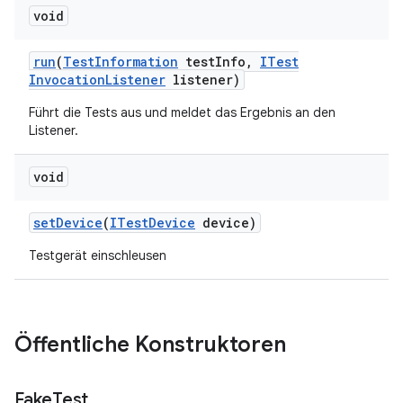
void
run
(
Test
Information
test
Info
,
ITest
Invocation
Listener
listener)
Führt die Tests aus und meldet das Ergebnis an den
Listener.
void
set
Device
(
ITest
Device
device)
Testgerät einschleusen
Öffentliche Konstruktoren
Fake
Test