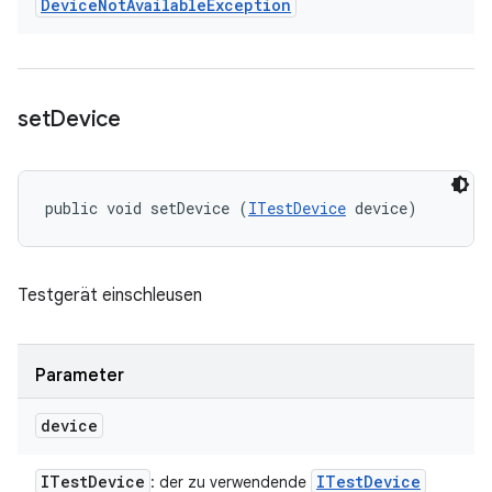
Device
Not
Available
Exception
set
Device
public void setDevice (
ITestDevice
 device)
Testgerät einschleusen
Parameter
device
ITest
Device
ITest
Device
: der zu verwendende