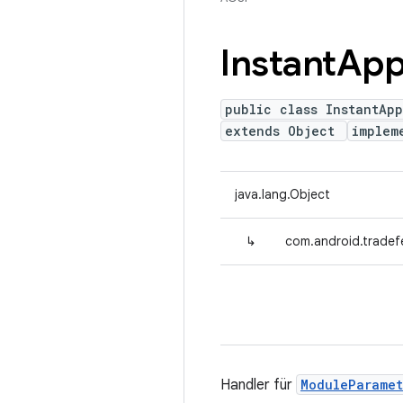
Instant
Ap
public class InstantAp
extends Object
implem
java.lang.Object
↳
com.android.tradef
Handler für
ModuleParame