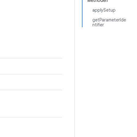
Methoden
applySetup
getParameterIde
ntifier