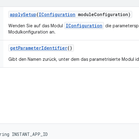
apply
Setup
(
IConfiguration
module
Configuration)
IConfiguration
Wenden Sie auf das Modul
die parametersp
Modulkonfiguration an.
get
Parameter
Identifier
()
Gibt den Namen zurück, unter dem das parametrisierte Modul iden
tring INSTANT_APP_ID