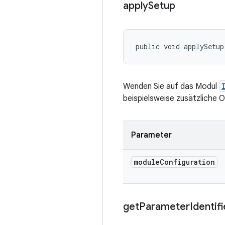
apply
Setup
public void applySetup
Wenden Sie auf das Modul
beispielsweise zusätzliche O
Parameter
module
Configuration
get
Parameter
Identifi