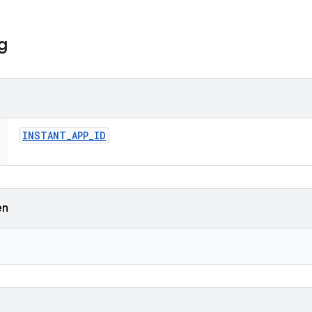
g
INSTANT
_
APP
_
ID
en