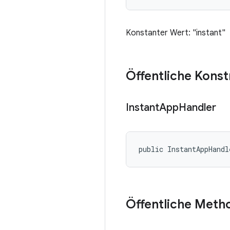
Konstanter Wert: "instant"
Öffentliche Kons
Instant
App
Handler
public InstantAppHandl
Öffentliche Meth