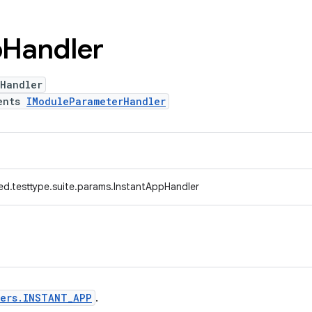
p
Handler
pHandler
ents
IModuleParameterHandler
ed.testtype.suite.params.InstantAppHandler
ters.INSTANT_APP
.