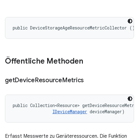
public DeviceStorageAgeResourceMetricCollector ()
Öffentliche Methoden
get
Device
Resource
Metrics
public Collection<Resource> getDeviceResourceMetri
IDeviceManager
 deviceManager)
Erfasst Messwerte zu Geräteressourcen. Die Funktion