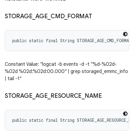
STORAGE
_
AGE
_
CMD
_
FORMAT
public static final String STORAGE_AGE_CMD_FORMAT
Constant Value: "logcat -b events -d -t "%d-%02d-
%02d %02d:%02d:00.000" | grep storaged_emmc_info
| tail -1"
STORAGE
_
AGE
_
RESOURCE
_
NAME
public static final String STORAGE_AGE_RESOURCE_NA