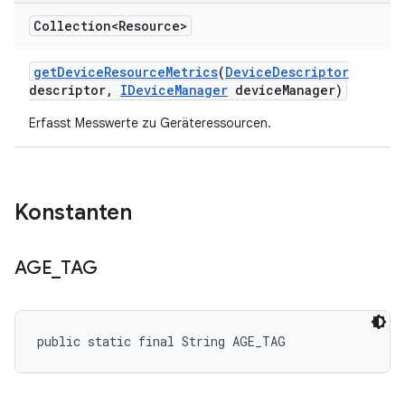
Collection<Resource>
get
Device
Resource
Metrics
(
Device
Descriptor
descriptor
,
IDevice
Manager
device
Manager)
Erfasst Messwerte zu Geräteressourcen.
Konstanten
AGE
_
TAG
public static final String AGE_TAG