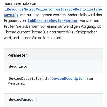
muss innerhalb von
IResourceMetricCollector.getDeviceMetricizeTime
outMs()
ms zurückgegeben werden. Andernfalls wird das
Ergebnis von
LabResourceDeviceMonitor
verworfen.
Prüfen Sie außerdem vor einem aufwendigen Vorgang, ob
Thread.currentThread().isInterrupted() zurückgegeben
wird, und kehren Sie sofort zurück.
Parameter
descriptor
Device
Descriptor
Device
Descriptor
: die
zum
Messgerät.
device
Manager