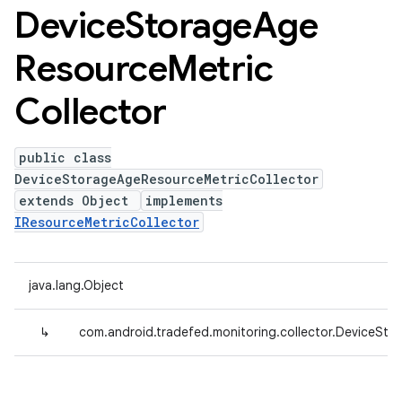
Device
Storage
Age
Resource
Metric
Collector
public class
DeviceStorageAgeResourceMetricCollector
extends Object
implements
IResourceMetricCollector
java.lang.Object
↳
com.android.tradefed.monitoring.collector.DeviceSt