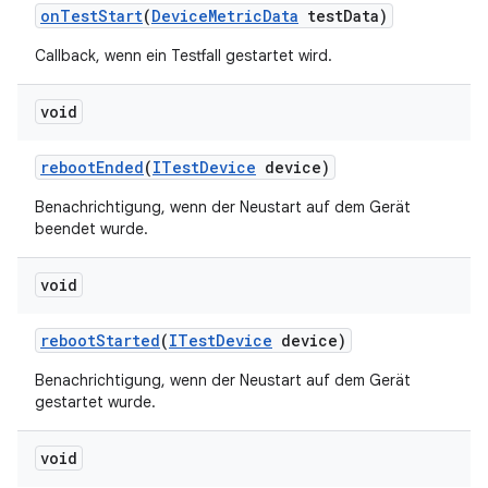
on
Test
Start
(
Device
Metric
Data
test
Data)
Callback, wenn ein Testfall gestartet wird.
void
reboot
Ended
(
ITest
Device
device)
Benachrichtigung, wenn der Neustart auf dem Gerät
beendet wurde.
void
reboot
Started
(
ITest
Device
device)
Benachrichtigung, wenn der Neustart auf dem Gerät
gestartet wurde.
void