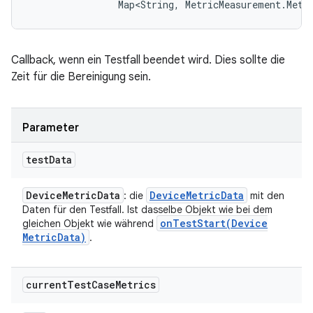
                Map<String, MetricMeasurement.Metr
Callback, wenn ein Testfall beendet wird. Dies sollte die
Zeit für die Bereinigung sein.
Parameter
test
Data
Device
Metric
Data
Device
Metric
Data
: die
mit den
Daten für den Testfall. Ist dasselbe Objekt wie bei dem
onTestStart(
Device
gleichen Objekt wie während
Metric
Data)
.
current
Test
Case
Metrics