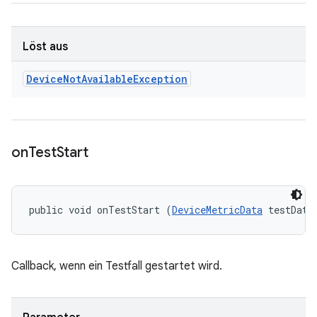
Löst aus
Device
Not
Available
Exception
on
Test
Start
public void onTestStart (
DeviceMetricData
 testData
Callback, wenn ein Testfall gestartet wird.