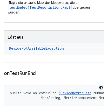
Map
: die aktuelle Map der Messwerte, die an
testEnded(
Test
Description
,
Map)
übergeben
wurden.
Löst aus
Device
Not
Available
Exception
on
Test
Run
End
public void onTestRunEnd (
DeviceMetricData
 runData,
                Map<String, MetricMeasurement.Metr