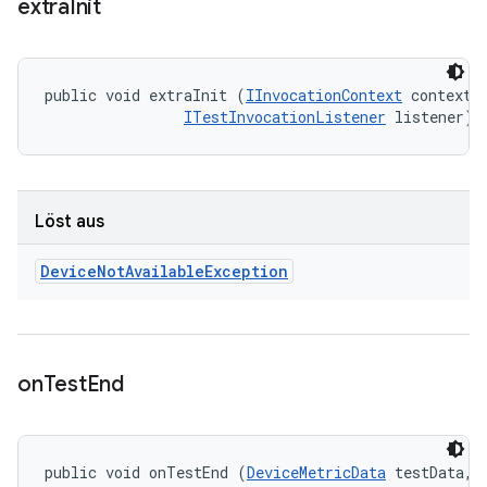
extra
Init
public void extraInit (
IInvocationContext
 context, 
ITestInvocationListener
 listener)
Löst aus
Device
Not
Available
Exception
on
Test
End
public void onTestEnd (
DeviceMetricData
 testData, 
