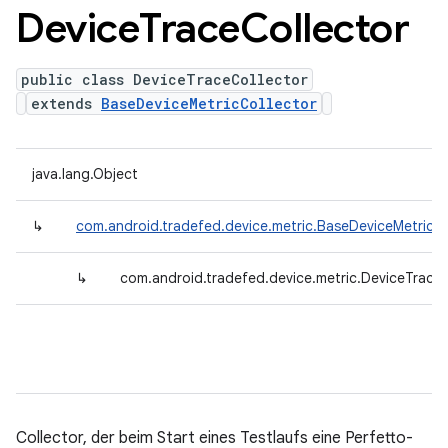
Device
Trace
Collector
public class DeviceTraceCollector
extends
BaseDeviceMetricCollector
java.lang.Object
↳
com.android.tradefed.device.metric.BaseDeviceMetricCo
↳
com.android.tradefed.device.metric.DeviceTraceC
Collector, der beim Start eines Testlaufs eine Perfetto-