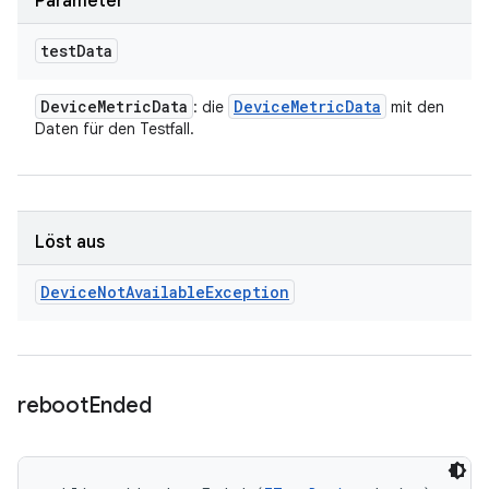
Parameter
test
Data
Device
Metric
Data
Device
Metric
Data
: die
mit den
Daten für den Testfall.
Löst aus
Device
Not
Available
Exception
reboot
Ended