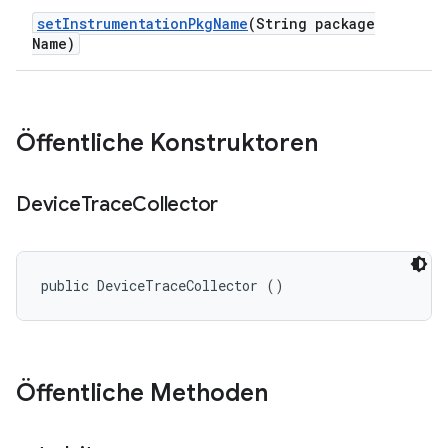
set
Instrumentation
Pkg
Name
(String package
Name)
Öffentliche Konstruktoren
Device
Trace
Collector
public DeviceTraceCollector ()
Öffentliche Methoden