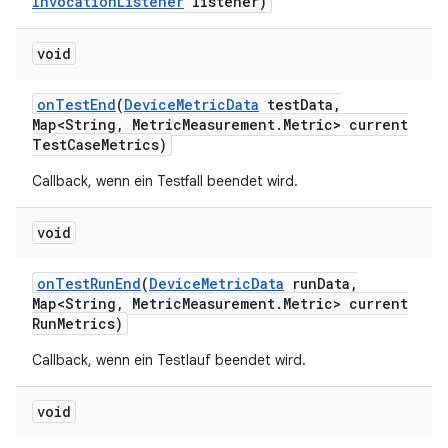
Invocation
Listener
listener)
void
on
Test
End
(
Device
Metric
Data
test
Data
,
Map<String
,
Metric
Measurement
.
Metric> current
Test
Case
Metrics)
Callback, wenn ein Testfall beendet wird.
void
on
Test
Run
End
(
Device
Metric
Data
run
Data
,
Map<String
,
Metric
Measurement
.
Metric> current
Run
Metrics)
Callback, wenn ein Testlauf beendet wird.
void