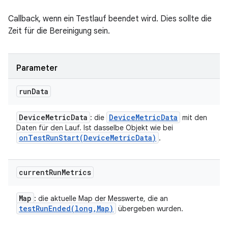
Callback, wenn ein Testlauf beendet wird. Dies sollte die
Zeit für die Bereinigung sein.
Parameter
run
Data
Device
Metric
Data
Device
Metric
Data
: die
mit den
Daten für den Lauf. Ist dasselbe Objekt wie bei
onTestRunStart(
Device
Metric
Data)
.
current
Run
Metrics
Map
: die aktuelle Map der Messwerte, die an
testRunEnded(
long
,
Map)
übergeben wurden.