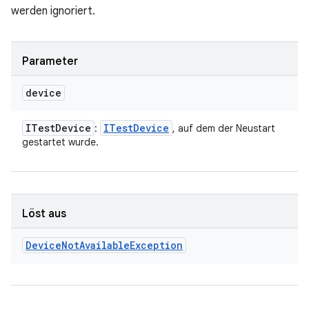
werden ignoriert.
Parameter
device
ITest
Device
ITest
Device
:
, auf dem der Neustart
gestartet wurde.
Löst aus
Device
Not
Available
Exception