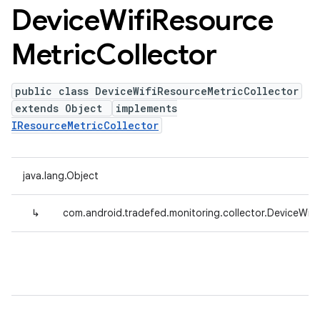
Device
Wifi
Resource
Metric
Collector
public class DeviceWifiResourceMetricCollector
extends Object
implements
IResourceMetricCollector
java.lang.Object
↳
com.android.tradefed.monitoring.collector.DeviceWifi