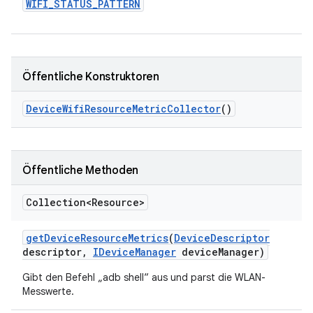
WIFI
_
STATUS
_
PATTERN
Öffentliche Konstruktoren
Device
Wifi
Resource
Metric
Collector
()
Öffentliche Methoden
Collection<Resource>
get
Device
Resource
Metrics
(
Device
Descriptor
descriptor
,
IDevice
Manager
device
Manager)
Gibt den Befehl „adb shell“ aus und parst die WLAN-
Messwerte.