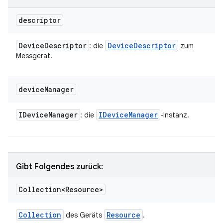
descriptor
Device
Descriptor
Device
Descriptor
: die
zum
Messgerät.
device
Manager
IDevice
Manager
IDevice
Manager
: die
-Instanz.
Gibt Folgendes zurück:
Collection<Resource>
Collection
Resource
des Geräts
.