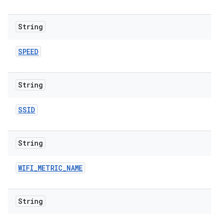
String
SPEED
String
SSID
String
WIFI
_
METRIC
_
NAME
String