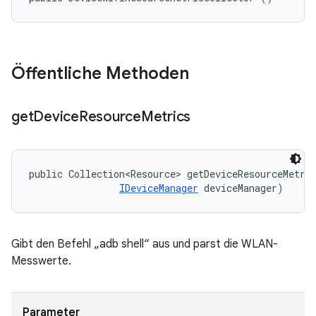
Öffentliche Methoden
get
Device
Resource
Metrics
public Collection<Resource> getDeviceResourceMetri
IDeviceManager
 deviceManager)
Gibt den Befehl „adb shell“ aus und parst die WLAN-
Messwerte.
Parameter