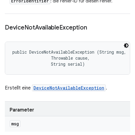
Error
Identifier
: die Fehler-ID für diesen Fehler.
Device
Not
Available
Exception
public DeviceNotAvailableException (String msg, 

                Throwable cause, 

                String serial)
Erstellt eine
DeviceNotAvailableException
.
Parameter
msg