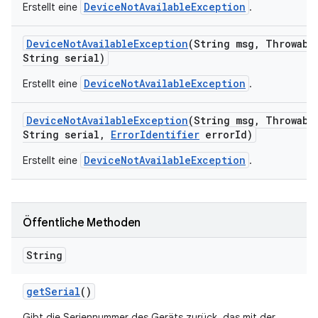
DeviceNotAvailableException
Erstellt eine
.
Device
Not
Available
Exception
(String msg
,
Throwable
String serial)
DeviceNotAvailableException
Erstellt eine
.
Device
Not
Available
Exception
(String msg
,
Throwable
String serial
,
Error
Identifier
error
Id)
DeviceNotAvailableException
Erstellt eine
.
Öffentliche Methoden
String
get
Serial
()
Gibt die Seriennummer des Geräts zurück, das mit der