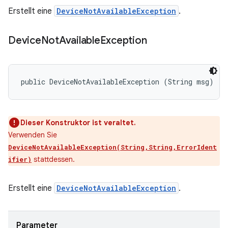
Erstellt eine
DeviceNotAvailableException
.
Device
Not
Available
Exception
public DeviceNotAvailableException (String msg)
Dieser Konstruktor ist veraltet.
Verwenden Sie
DeviceNotAvailableException(String,String,ErrorIdent
stattdessen.
ifier)
Erstellt eine
DeviceNotAvailableException
.
Parameter