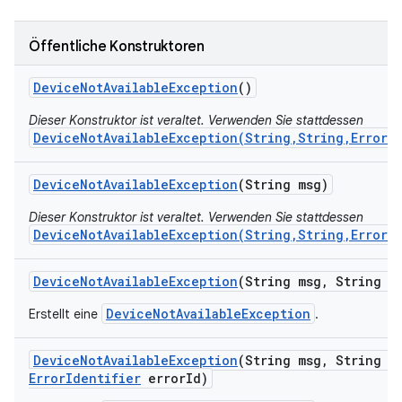
Öffentliche Konstruktoren
Device
Not
Available
Exception
()
Dieser Konstruktor ist veraltet. Verwenden Sie stattdessen
DeviceNotAvailableException(String,String,ErrorI
Device
Not
Available
Exception
(String msg)
Dieser Konstruktor ist veraltet. Verwenden Sie stattdessen
DeviceNotAvailableException(String,String,ErrorI
Device
Not
Available
Exception
(String msg
,
String se
DeviceNotAvailableException
Erstellt eine
.
Device
Not
Available
Exception
(String msg
,
String se
Error
Identifier
error
Id)