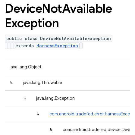
Device
Not
Available
Exception
public class DeviceNotAvailableException
extends
HarnessException
java.lang.Object
↳
java.lang.Throwable
↳
java.lang.Exception
↳
com.android.tradefed.error.HarnessExcept
↳
com.android.tradefed.device.Device