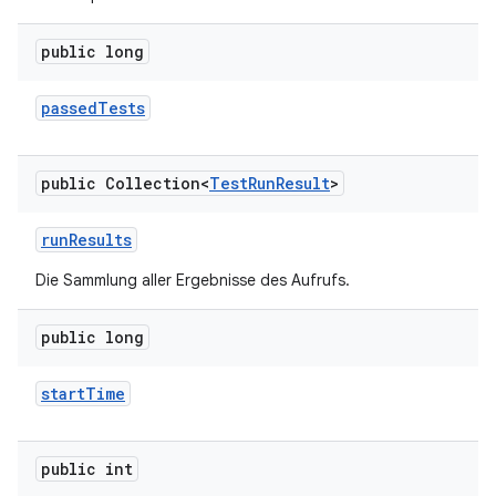
public long
passed
Tests
public Collection<
Test
Run
Result
>
run
Results
Die Sammlung aller Ergebnisse des Aufrufs.
public long
start
Time
public int