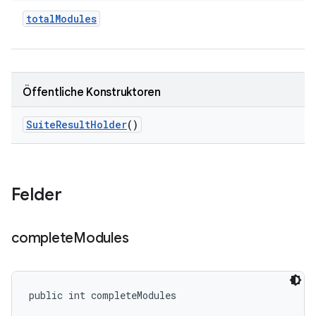
total
Modules
Öffentliche Konstruktoren
Suite
Result
Holder
()
Felder
complete
Modules
public int completeModules