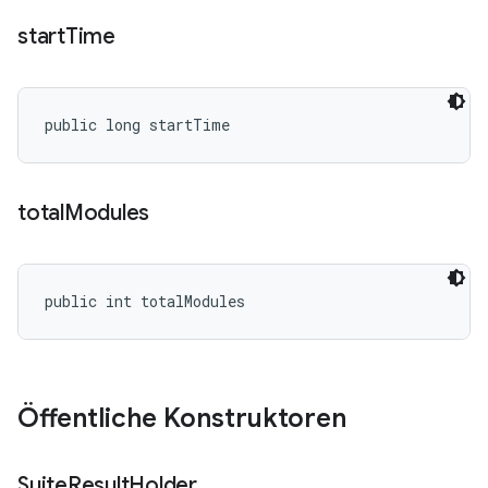
start
Time
public long startTime
total
Modules
public int totalModules
Öffentliche Konstruktoren
Suite
Result
Holder