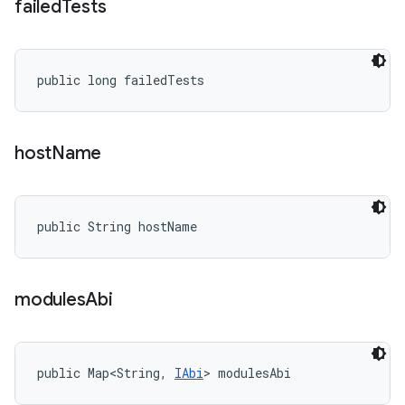
failed
Tests
public long failedTests
host
Name
public String hostName
modules
Abi
public Map<String, 
IAbi
> modulesAbi