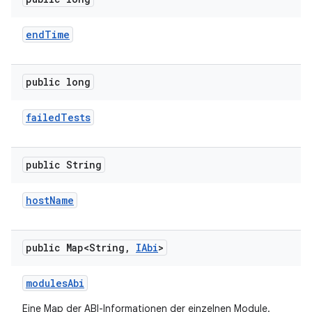
end
Time
public long
failed
Tests
public String
host
Name
public Map<String
,
IAbi
>
modules
Abi
Eine Map der ABI-Informationen der einzelnen Module.