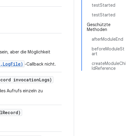
testStarted
testStarted
Geschützte
Methoden
afterModuleEnd
beforeModuleSt
sein, aber die Möglichkeit
art
createModuleChi
,LogFile)
-Callback nicht.
ldReference
ecord invocation
Logs)
es Aufrufs einzeln zu
l
Record)