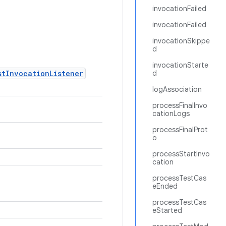
invocationFailed
invocationFailed
invocationSkippe
d
invocationStarte
stInvocationListener
d
logAssociation
processFinalInvo
cationLogs
processFinalProt
o
processStartInvo
cation
processTestCas
eEnded
processTestCas
eStarted