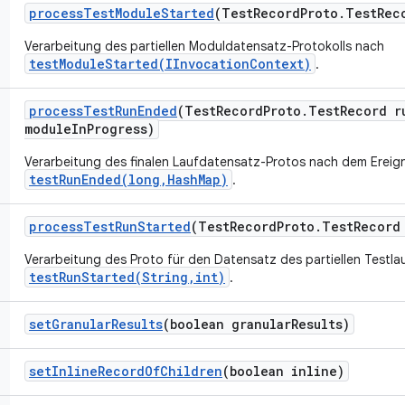
process
Test
Module
Started
(Test
Record
Proto
.
Test
Rec
Verarbeitung des partiellen Moduldatensatz-Protokolls nach
testModuleStarted(IInvocationContext)
.
process
Test
Run
Ended
(Test
Record
Proto
.
Test
Record r
module
In
Progress)
Verarbeitung des finalen Laufdatensatz-Protos nach dem Ereign
testRunEnded(long,HashMap)
.
process
Test
Run
Started
(Test
Record
Proto
.
Test
Record
Verarbeitung des Proto für den Datensatz des partiellen Testl
testRunStarted(String,int)
.
set
Granular
Results
(boolean granular
Results)
set
Inline
Record
Of
Children
(boolean inline)