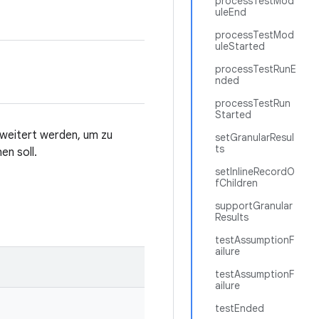
processTestMod
uleEnd
processTestMod
uleStarted
processTestRunE
nded
processTestRun
Started
rweitert werden, um zu
setGranularResul
ts
n soll.
setInlineRecordO
fChildren
supportGranular
Results
testAssumptionF
ailure
testAssumptionF
ailure
testEnded