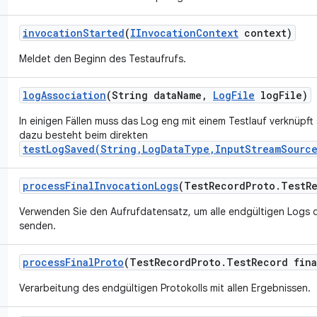
invocation
Started
(
IInvocation
Context
context)
Meldet den Beginn des Testaufrufs.
log
Association
(String data
Name
,
Log
File
log
File)
In einigen Fällen muss das Log eng mit einem Testlauf verknüpft 
dazu besteht beim direkten
testLogSaved(String,LogDataType,InputStreamSource
process
Final
Invocation
Logs
(Test
Record
Proto
.
Test
R
Verwenden Sie den Aufrufdatensatz, um alle endgültigen Logs d
senden.
process
Final
Proto
(Test
Record
Proto
.
Test
Record fina
Verarbeitung des endgültigen Protokolls mit allen Ergebnissen.