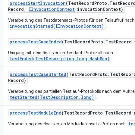
process
Start
Invocation
(Test
Record
Proto
.
Test
Recor
Record
,
IInvocation
Context
invocation
Context)
Verarbeitung des Testdatensatz-Protos für den Teilaufruf nach
invocationStarted(IInvocationContext)
.
process
Test
Case
Ended
(Test
Record
Proto
.
Test
Record 
Umgang mit dem finalisierten Testlauf-Protokoll nach
testEnded(TestDescription,long,HashMap)
.
process
Test
Case
Started
(Test
Record
Proto
.
Test
Recor
Record)
Verarbeitung des partiellen Testlauf-Protokolls nach dem Auftr
testStarted(TestDescription,long)
.
process
Test
Module
End
(Test
Record
Proto
.
Test
Record 
te
Verarbeitung des finalisierten Moduldatensatz-Protos nach