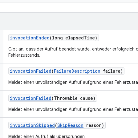
invocation
Ended
(long elapsed
Time)
Gibt an, dass der Aufruf beendet wurde, entweder erfolgreich 
Fehlerzustands.
invocation
Failed
(
Failure
Description
failure)
Meldet einen unvollständigen Aufruf aufgrund eines Fehlerzust
invocation
Failed
(Throwable cause)
Meldet einen unvollständigen Aufruf aufgrund eines Fehlerzust
invocation
Skipped
(
Skip
Reason
reason)
Meldet einen Aufruf als übersprungen