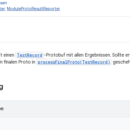
ssen
ter
,
ModuleProtoResultReporter
lt einen
TestRecord
-Protobuf mit allen Ergebnissen. Sollte e
m finalen Proto in
processFinalProto(TestRecord)
geschehe
g
en