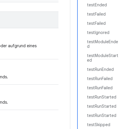
testEnded
testFailed
testFailed
testIgnored
testModuleEnde
oder aufgrund eines
d
testModuleStart
ed
testRunEnded
ands.
testRunFailed
testRunFailed
testRunStarted
ands.
testRunStarted
testRunStarted
testSkipped