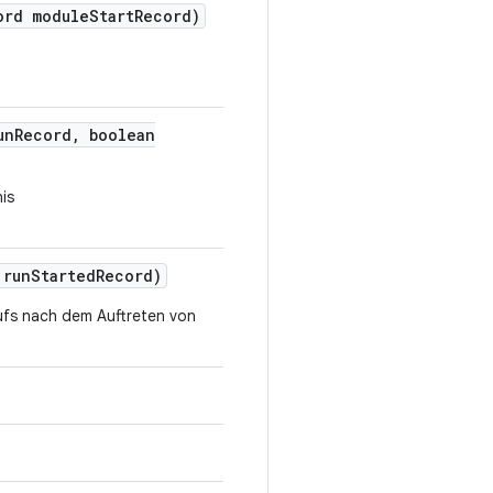
ord module
Start
Record)
un
Record
,
boolean
is
 run
Started
Record)
aufs nach dem Auftreten von