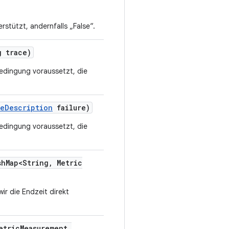
rstützt, andernfalls „False“.
 trace)
Bedingung voraussetzt, die
re
Description
failure)
Bedingung voraussetzt, die
sh
Map<String
,
Metric
 wir die Endzeit direkt
etric
Measurement
.