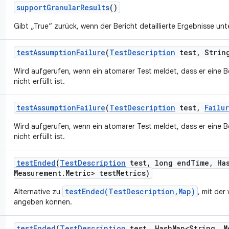
support
Granular
Results
()
Gibt „True“ zurück, wenn der Bericht detaillierte Ergebnisse unte
test
Assumption
Failure
(
Test
Description
test
,
String
Wird aufgerufen, wenn ein atomarer Test meldet, dass er eine 
nicht erfüllt ist.
test
Assumption
Failure
(
Test
Description
test
,
Failu
Wird aufgerufen, wenn ein atomarer Test meldet, dass er eine 
nicht erfüllt ist.
test
Ended
(
Test
Description
test
,
long end
Time
,
Ha
Measurement
.
Metric> test
Metrics)
testEnded(TestDescription,Map)
Alternative zu
, mit der
angeben können.
test
Ended
(
Test
Description
test
,
Hash
Map<String
,
M