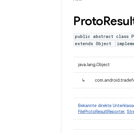
Proto
Resul
public abstract class P
extends Object
implem
java.lang.Object
↳
com.android.tradef
Bekannte direkte Unterklass
FileProtoResultReporter
,
Str