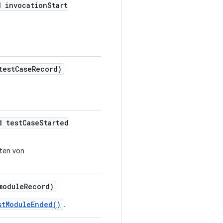
d invocation
Start
test
Case
Record)
d test
Case
Started
eten von
module
Record)
stModuleEnded()
.