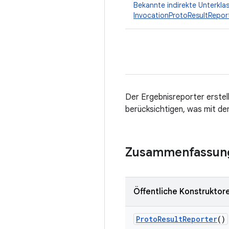
Bekannte indirekte Unterkla
InvocationProtoResultRepor
Der Ergebnisreporter erstel
berücksichtigen, was mit de
Zusammenfassun
Öffentliche Konstruktor
Proto
Result
Reporter
()