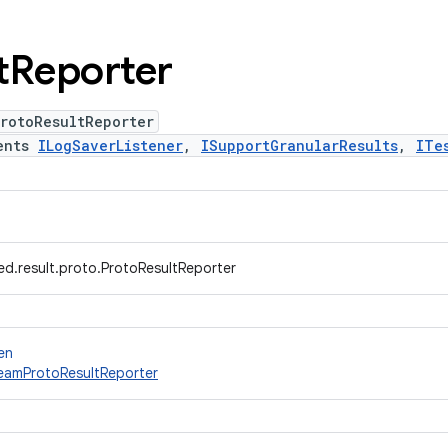
t
Reporter
rotoResultReporter
ents
ILogSaverListener
,
ISupportGranularResults
,
ITe
ed.result.proto.ProtoResultReporter
en
eamProtoResultReporter