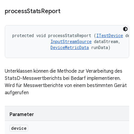
process
Stats
Report
protected void processStatsReport (
ITestDevice
 devi
InputStreamSource
 dataStream, 

DeviceMetricData
 runData)
Unterklassen können die Methode zur Verarbeitung des
StatsD-Messwertberichts bei Bedarf implementieren.
Wird für Messwertberichte von einem bestimmten Gerät
aufgerufen
Parameter
device