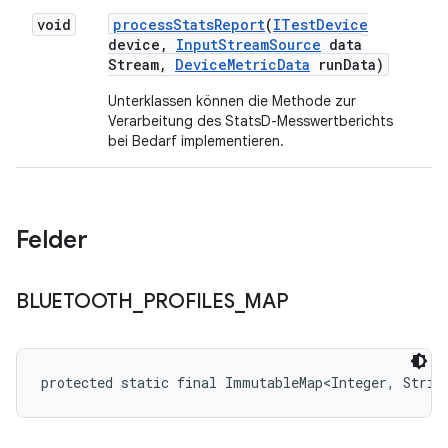
void
process
Stats
Report
(
ITest
Device
device
,
Input
Stream
Source
data
Stream
,
Device
Metric
Data
run
Data)
Unterklassen können die Methode zur
Verarbeitung des StatsD-Messwertberichts
bei Bedarf implementieren.
Felder
BLUETOOTH
_
PROFILES
_
MAP
protected static final ImmutableMap<Integer, Stri