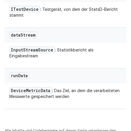
ITest
Device
: Testgerät, von dem der StatsD-Bericht
stammt
data
Stream
Input
Stream
Source
: Statistikbericht als
Eingabestream
run
Data
Device
Metric
Data
: Das Ziel, an dem die verarbeiteten
Messwerte gespeichert werden
Alle Inhalte und Codebeispiele auf dieser Seite unterliegen den