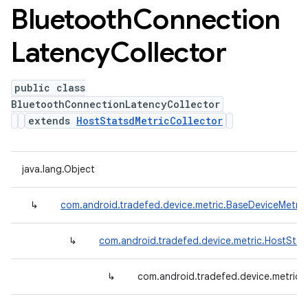
Bluetooth
Connection
Latency
Collector
public class
BluetoothConnectionLatencyCollector
extends
HostStatsdMetricCollector
java.lang.Object
↳
com.android.tradefed.device.metric.BaseDeviceMetric
↳
com.android.tradefed.device.metric.HostStat
↳
com.android.tradefed.device.metric