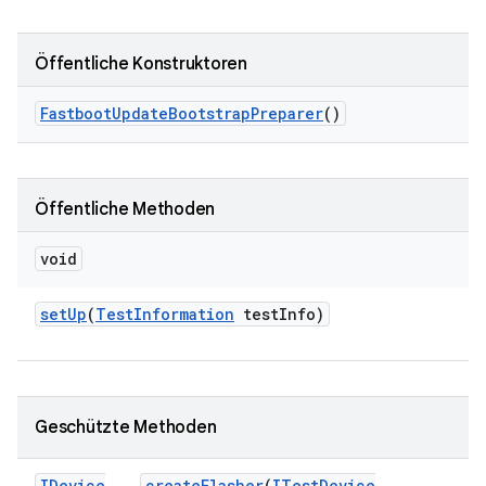
Öffentliche Konstruktoren
Fastboot
Update
Bootstrap
Preparer
()
Öffentliche Methoden
void
set
Up
(
Test
Information
test
Info)
Geschützte Methoden
IDevice
create
Flasher
(
ITest
Device