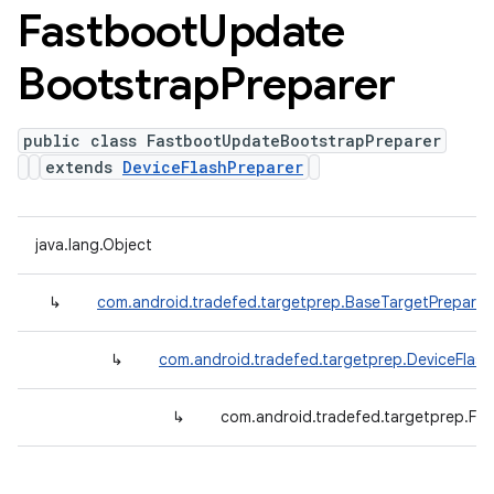
Fastboot
Update
Bootstrap
Preparer
public class FastbootUpdateBootstrapPreparer
extends
DeviceFlashPreparer
java.lang.Object
↳
com.android.tradefed.targetprep.BaseTargetPreparer
↳
com.android.tradefed.targetprep.DeviceFlash
↳
com.android.tradefed.targetprep.Fa