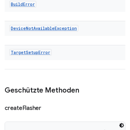
Build
Error
Device
Not
Available
Exception
Target
Setup
Error
Geschützte Methoden
create
Flasher