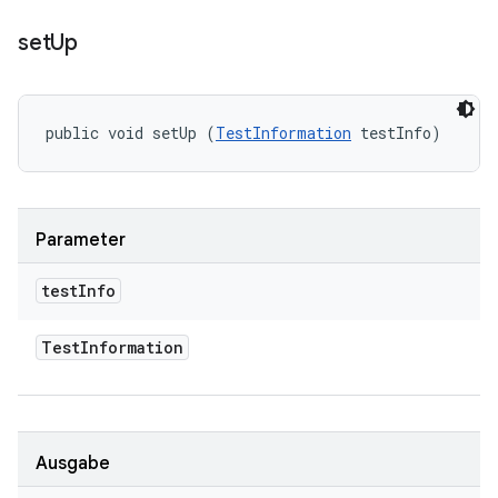
set
Up
public void setUp (
TestInformation
 testInfo)
Parameter
test
Info
Test
Information
Ausgabe