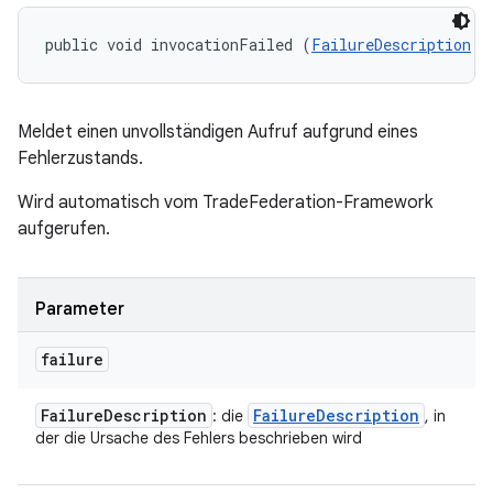
public void invocationFailed (
FailureDescription
 f
Meldet einen unvollständigen Aufruf aufgrund eines
Fehlerzustands.
Wird automatisch vom TradeFederation-Framework
aufgerufen.
Parameter
failure
Failure
Description
Failure
Description
: die
, in
der die Ursache des Fehlers beschrieben wird