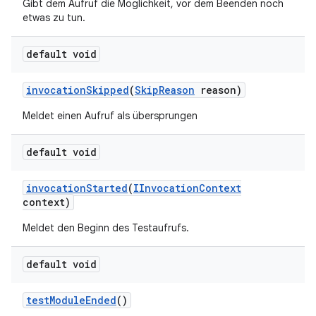
Gibt dem Aufruf die Möglichkeit, vor dem Beenden noch
etwas zu tun.
default void
invocation
Skipped
(
Skip
Reason
reason)
Meldet einen Aufruf als übersprungen
default void
invocation
Started
(
IInvocation
Context
context)
Meldet den Beginn des Testaufrufs.
default void
test
Module
Ended
()