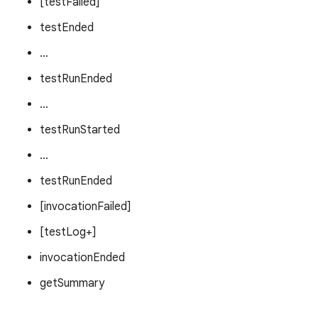
[testFailed]
testEnded
…
testRunEnded
…
testRunStarted
…
testRunEnded
[invocationFailed]
[testLog+]
invocationEnded
getSummary