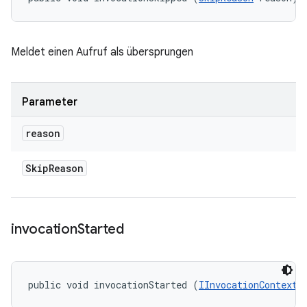
Meldet einen Aufruf als übersprungen
Parameter
reason
Skip
Reason
invocation
Started
public void invocationStarted (
IInvocationContext
 