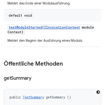
Meldet das Ende einer Modulausführung.
default void
test
Module
Started
(
IInvocation
Context
module
Context)
Meldet den Beginn der Ausführung eines Moduls.
Öffentliche Methoden
get
Summary
public 
TestSummary
 getSummary ()