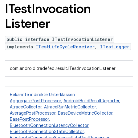
ITest
Invocation
Listener
public interface ITestInvocationListener
implements
ITestLifeCycleReceiver
,
ITestLogger
com.android.tradefed.result.ITestInvocationListener
Bekannte indirekte Unterklassen
AggregatePostProcessor
,
AndroidBuildResultReporter
,
AtraceCollector
,
AtraceRunMetricCollector
,
AveragePostProcessor
,
BaseDeviceMetricCollector
,
BasePostProcessor
,
BluetoothConnectionLatencyCollector
,
BluetoothConnectionStateCollector
,
BluetoothConnectionSuccessRatePostProcessor
,