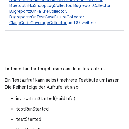
BluetoothHciSnoopLogCollector
,
BugreportCollector
,
BugreportzOnFailureCollector
,
BugreportzOnTestCaseFailureCollector
,
ClangCodeCoverageCollector
und 87 weitere.
Listener für Testergebnisse aus dem Testaufruf.
Ein Testaufruf kann selbst mehrere Testläufe umfassen.
Die Reihenfolge der Aufrufe ist also
invocationStarted(BuildInfo)
testRunStarted
testStarted