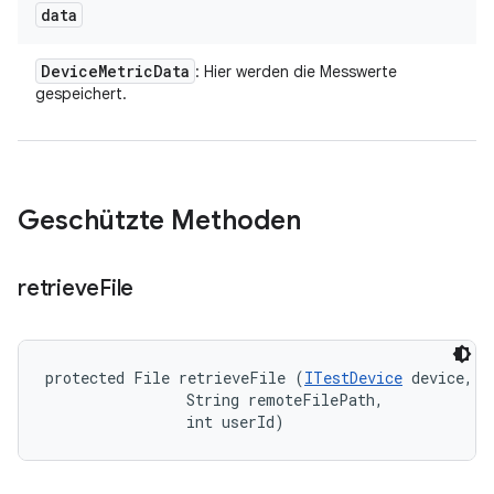
data
Device
Metric
Data
: Hier werden die Messwerte
gespeichert.
Geschützte Methoden
retrieve
File
protected File retrieveFile (
ITestDevice
 device, 

                String remoteFilePath, 

                int userId)