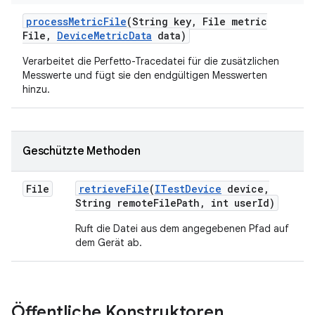
process
Metric
File
(String key
,
File metric
File
,
Device
Metric
Data
data)
Verarbeitet die Perfetto-Tracedatei für die zusätzlichen
Messwerte und fügt sie den endgültigen Messwerten
hinzu.
Geschützte Methoden
File
retrieve
File
(
ITest
Device
device
,
String remote
File
Path
,
int user
Id)
Ruft die Datei aus dem angegebenen Pfad auf
dem Gerät ab.
Öffentliche Konstruktoren