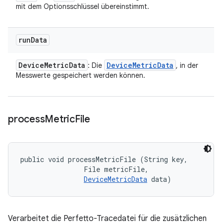
mit dem Optionsschlüssel übereinstimmt.
run
Data
Device
Metric
Data
Device
Metric
Data
: Die
, in der
Messwerte gespeichert werden können.
process
Metric
File
public void processMetricFile (String key, 

                File metricFile, 

DeviceMetricData
 data)
Verarbeitet die Perfetto-Tracedatei für die zusätzlichen