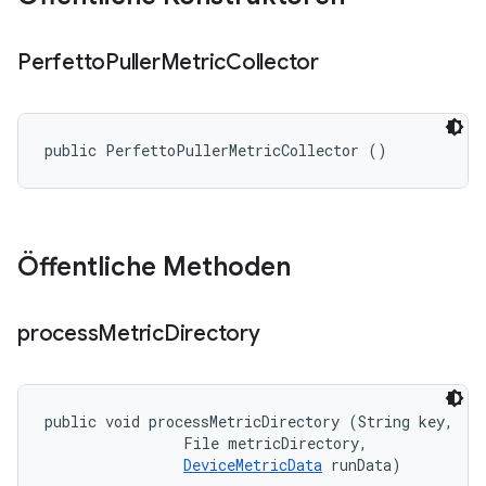
Perfetto
Puller
Metric
Collector
public PerfettoPullerMetricCollector ()
Öffentliche Methoden
process
Metric
Directory
public void processMetricDirectory (String key, 

                File metricDirectory, 

DeviceMetricData
 runData)