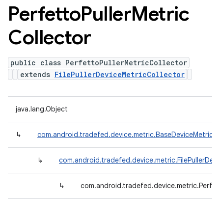
Perfetto
Puller
Metric
Collector
public class PerfettoPullerMetricCollector
extends
FilePullerDeviceMetricCollector
java.lang.Object
↳
com.android.tradefed.device.metric.BaseDeviceMetricCo
↳
com.android.tradefed.device.metric.FilePullerDev
↳
com.android.tradefed.device.metric.Perfett