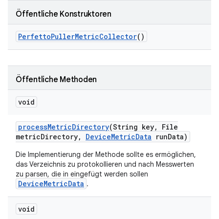
Öffentliche Konstruktoren
Perfetto
Puller
Metric
Collector
()
Öffentliche Methoden
void
process
Metric
Directory
(String key
,
File
metric
Directory
,
Device
Metric
Data
run
Data)
Die Implementierung der Methode sollte es ermöglichen,
das Verzeichnis zu protokollieren und nach Messwerten
zu parsen, die in eingefügt werden sollen
DeviceMetricData
.
void