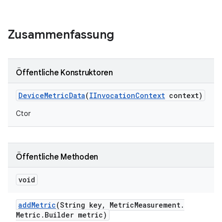
Zusammenfassung
Öffentliche Konstruktoren
Device
Metric
Data
(
IInvocation
Context
context)
Ctor
Öffentliche Methoden
void
add
Metric
(String key
,
Metric
Measurement
.
Metric
.
Builder metric)