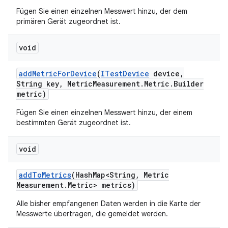
Fügen Sie einen einzelnen Messwert hinzu, der dem
primären Gerät zugeordnet ist.
void
add
Metric
For
Device
(
ITest
Device
device
,
String key
,
Metric
Measurement
.
Metric
.
Builder
metric)
Fügen Sie einen einzelnen Messwert hinzu, der einem
bestimmten Gerät zugeordnet ist.
void
add
To
Metrics
(Hash
Map<String
,
Metric
Measurement
.
Metric> metrics)
Alle bisher empfangenen Daten werden in die Karte der
Messwerte übertragen, die gemeldet werden.