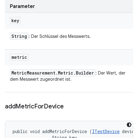
Parameter
key
String
: Der Schlüssel des Messwerts.
metric
Metric
Measurement
.
Metric
.
Builder
: Der Wert, der
dem Messwert zugeordnet ist.
add
Metric
For
Device
public void addMetricForDevice (
ITestDevice
 device,
                String key, 
