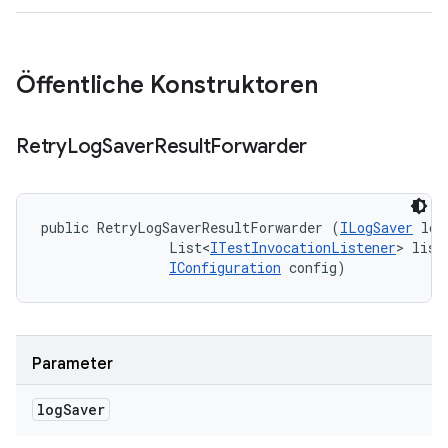
Öffentliche Konstruktoren
Retry
Log
Saver
Result
Forwarder
public RetryLogSaverResultForwarder (
ILogSaver
 log
                List<
ITestInvocationListener
> liste
IConfiguration
 config)
Parameter
log
Saver