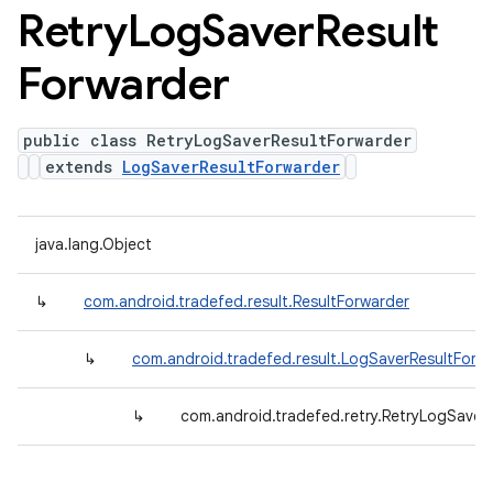
Retry
Log
Saver
Result
Forwarder
public class RetryLogSaverResultForwarder
extends
LogSaverResultForwarder
java.lang.Object
↳
com.android.tradefed.result.ResultForwarder
↳
com.android.tradefed.result.LogSaverResultForw
↳
com.android.tradefed.retry.RetryLogSaver