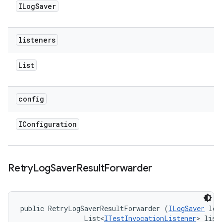
ILog
Saver
listeners
List
config
IConfiguration
Retry
Log
Saver
Result
Forwarder
public RetryLogSaverResultForwarder (
ILogSaver
 log
                List<
ITestInvocationListener
> liste