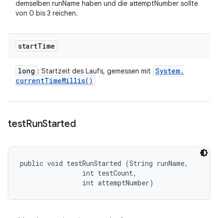
demselben runName haben und die attemptNumber sollte
von 0 bis 3 reichen.
start
Time
long
System
.
: Startzeit des Laufs, gemessen mit
current
Time
Millis(
)
test
Run
Started
public void testRunStarted (String runName, 

                int testCount, 

                int attemptNumber)