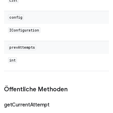
List
config
IConfiguration
prev
Attempts
int
Öffentliche Methoden
get
Current
Attempt