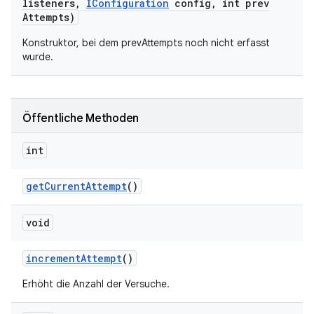
listeners
,
IConfiguration
config
,
int prev
Attempts)
Konstruktor, bei dem prevAttempts noch nicht erfasst
wurde.
Öffentliche Methoden
int
get
Current
Attempt
()
void
increment
Attempt
()
Erhöht die Anzahl der Versuche.