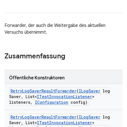
Forwarder, der auch die Weitergabe des aktuellen
Versuchs übernimmt.
Zusammenfassung
Öffentliche Konstruktoren
Retry
Log
Saver
Result
Forwarder
(
ILog
Saver
log
Saver
,
List<
ITest
Invocation
Listener
>
listeners
,
IConfiguration
config)
Retry
Log
Saver
Result
Forwarder
(
ILog
Saver
log
Saver
,
List<
ITest
Invocation
Listener
>