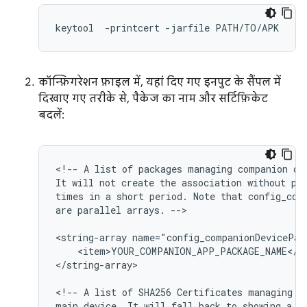
keytool
-
printcert
-
jarfile
PATH
/
TO
/
APK
कॉन्फ़िगरेशन फ़ाइल में, यहां दिए गए इनपुट के सैंपल में
दिखाए गए तरीके से, पैकेज का नाम और सर्टिफ़िकेट
बदलें:
<!--
A
list
of
packages
managing
companion
de
It
will
not
create
the
association
without
pr
times
in
a
short
period.
Note
that
config_com
are
parallel
arrays.
-->

<string-array
name="config_companionDevicePac
<item>YOUR_COMPANION_APP_PACKAGE_NAME</it
</string-array>

<!--
A
list
of
SHA256
Certificates
managing
c
main
device.
It
will
fall
back
to
showing
a
p