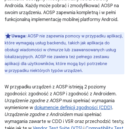
Androida. Każdy może pobrać i zmodyfikować AOSP na
swoim urządzeniu. AOSP zapewnia kompletną i w pełni
funkcjonalną implementację mobilnej platformy Android.
Uwaga:
AOSP nie zapewnia pomocy w przypadku aplikacji,
które wymagają usług backendu, takich jak aplikacja do
obsługi wiadomości w chmurze lub zaawansowanych usług
lokalizacyjnych. AOSP nie zawiera też pełnego zestawu
aplikacji dla użytkowników, które mogą być potrzebne
w przypadku niektórych typów urządzeń.
W przypadku urządzeń z AOSP istnieją 2 poziomy
zgodności: zgodność z AOSP i zgodność z Androidem.
Urządzenie zgodne z AOSP
musi spełniać wymagania
wymienione w
dokumencie definicji zgodności (CDD)
.
Urządzenie zgodne z Androidem
musi spełniać
wymagania zawarte w CDD i VSR oraz przechodzić testy,
takie jak te w
Vendor Test Suite (VTS)
i
Compatibility Test