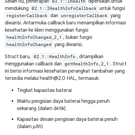
Selain itu, penerapan
@2.1::IHealth
diperlukan untuk
mendukung
@2.1::IHealthInfoCallback
untuk fungsi
registerCallback
dan
unregisterCallback
yang
diwarisi. Antarmuka callback baru menampilkan informasi
kesehatan ke klien menggunakan fungsi
healthInfoChanged_2_1
, bukan fungsi
healthInfoChanged
yang diwarisi.
Struct baru,
@2.1::HealthInfo
, ditampilkan
menggunakan callback dan
getHealthInfo_2_1
. Struct
ini berisi informasi kesehatan perangkat tambahan yang
tersedia melalui health@2.0 HAL, termasuk:
Tingkat kapasitas baterai
Waktu pengisian daya baterai hingga penuh
sekarang (dalam detik)
Kapasitas desain pengisian daya baterai penuh
(dalam μAh)