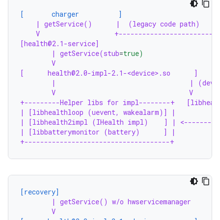
[       charger          ]
| getService()      |  (legacy code path)
V                   +-------------------------
[health@2.1-service]                              
| getService(stub
=
true)                   
V                                         
[      health@2.0-impl-2.1-<device>.so      ]     
|                                  | (devi
V                                  V      
+---------Helper libs for impl--------+   [libheal
| [libhealthloop (uevent, wakealarm)] |           
| [libhealth2impl (IHealth impl)    ] | <---------
| [libbatterymonitor (battery)      ] |
+-------------------------------------+
[recovery]
| getService() w/o hwservicemanager
V