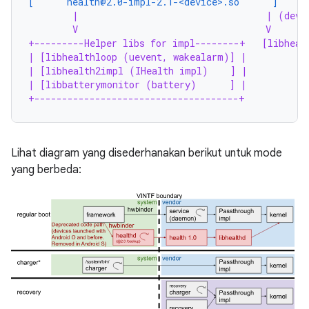
[      health@2.0-impl-2.1-<device>.so      ]
|                                  | (devi
V                                  V
+---------Helper libs for impl--------+   [libheal
| [libhealthloop (uevent, wakealarm)] |
| [libhealth2impl (IHealth impl)    ] |
| [libbatterymonitor (battery)      ] |
+-------------------------------------+
Lihat diagram yang disederhanakan berikut untuk mode
yang berbeda: