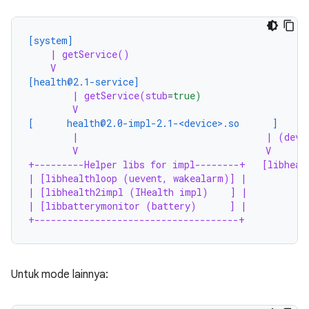
[system]
| getService()
V
[health@2.1-service]
| getService(stub
=
true)
V
[      health@2.0-impl-2.1-<device>.so      ]
|                                  | (devi
V                                  V
+---------Helper libs for impl--------+   [libheal
| [libhealthloop (uevent, wakealarm)] |
| [libhealth2impl (IHealth impl)    ] |
| [libbatterymonitor (battery)      ] |
+-------------------------------------+
Untuk mode lainnya: