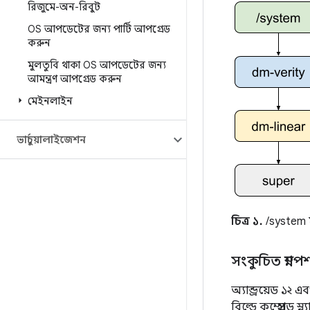
রিজুমে-অন-রিবুট
OS আপডেটের জন্য পার্টি আপগ্রেড
করুন
মুলতুবি থাকা OS আপডেটের জন্য
আমন্ত্রণ আপগ্রেড করুন
মেইনলাইন
ভার্চুয়ালাইজেশন
চিত্র ১.
/system ম
সংকুচিত স্ন্যাপ
অ্যান্ড্রয়েড ১২
বিল্ডে কম্প্রেসড