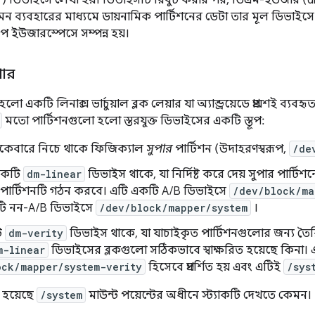
) ডিভাইসে লেখা হয়। ডিভাইসটি রিবুট করার পর, ডিএম-ইউজার (dm
ন ব্যবহারের মাধ্যমে ডায়নামিক পার্টিশনের ডেটা তার মূল ডিভাইসে
্ণরূপে ইউজারস্পেসে সম্পন্ন হয়।
পার
ো একটি লিনাক্স ভার্চুয়াল ব্লক লেয়ার যা অ্যান্ড্রয়েডে প্রায়শই ব্যবহৃ
মতো পার্টিশনগুলো হলো স্তরযুক্ত ডিভাইসের একটি স্তূপ:
 একেবারে নিচে থাকে ফিজিক্যাল
সুপার
পার্টিশন (উদাহরণস্বরূপ,
/de
একটি
dm-linear
ডিভাইস থাকে, যা নির্দিষ্ট করে দেয় সুপার পার্টিশন
পার্টিশনটি গঠন করবে। এটি একটি A/B ডিভাইসে
/dev/block/ma
ি নন-A/B ডিভাইসে
/dev/block/mapper/system
।
ি
dm-verity
ডিভাইস থাকে, যা যাচাইকৃত পার্টিশনগুলোর জন্য তৈর
m-linear
ডিভাইসের ব্লকগুলো সঠিকভাবে স্বাক্ষরিত হয়েছে কিনা। 
ock/mapper/system-verity
হিসেবে প্রদর্শিত হয় এবং এটিই
/sys
ো হয়েছে
/system
মাউন্ট পয়েন্টের অধীনে স্ট্যাকটি দেখতে কেমন।