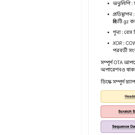
অনুলিপি
: 
প্রতিস্থাপন
:
প্রতিটি gz কম
শূন্য
: বেস 
XOR
: COW
পরবর্তী সং
সম্পূর্ণ OTA আপড
অপারেশনও থাকত
ডিস্কে সম্পূর্ণ