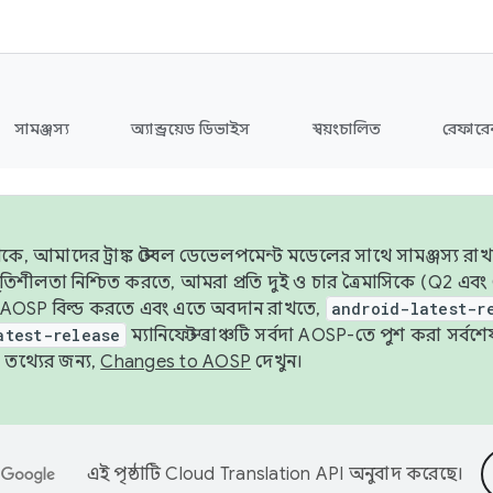
সামঞ্জস্য
অ্যান্ড্রয়েড ডিভাইস
স্বয়ংচালিত
রেফারেন
ে, আমাদের ট্রাঙ্ক স্টেবল ডেভেলপমেন্ট মডেলের সাথে সামঞ্জস্য রাখ
র স্থিতিশীলতা নিশ্চিত করতে, আমরা প্রতি দুই ও চার ত্রৈমাসিকে (Q2
 AOSP বিল্ড করতে এবং এতে অবদান রাখতে,
android-latest-r
atest-release
ম্যানিফেস্ট ব্রাঞ্চটি সর্বদা AOSP-তে পুশ করা সর্ব
তথ্যের জন্য,
Changes to AOSP
দেখুন।
এই পৃষ্ঠাটি
Cloud Translation API
অনুবাদ করেছে।