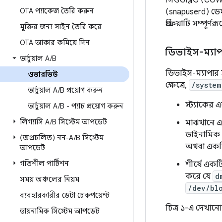
সিওডব্লিউ (COW
OTA প্যাকেজ তৈরি করুন
(snapuserd) ডেম
প্রক্রিয়াটি সম্পূর
মুক্তির জন্য সাইন তৈরি করে
OTA আকার কমিয়ে দিন
ডিভাইস-ম্যা
ভার্চুয়াল A
/
B
ডিভাইস-ম্যাপার হল
ওভারভিউ
ক্ষেত্রে,
/system
ভার্চুয়াল A
/
B প্রয়োগ করুন
স্ট্যাকের
ভার্চুয়াল A
/
B - প্যাচ প্রয়োগ করুন
লিগ্যাসি A
/
B সিস্টেম আপডেট
মাঝখানে 
ডাইনামিক 
(অপ্রচলিত) নন-A
/
B সিস্টেম
অথবা একট
আপডেট
গতিশীল পার্টিশন
শীর্ষে একট
করে যে
d
সময় অঞ্চলের নিয়ম
/dev/bl
ব্যবহারকারীর ডেটা চেকপয়েন্ট
চিত্র ১-এ দেখান
ডায়নামিক সিস্টেম আপডেট