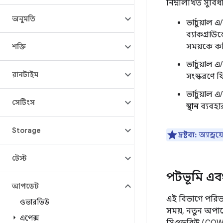
নিম্নলিখিত সুবিধ
অনুমতি
ভার্চুয়
ব্যাকগ্রাউ
সময়কে ক
শক্তি
ভার্চুয়াল
রানটাইম
সংস্করণে ফ
ভার্চুয়াল
সেটিংস
স্থান
ব্যবহা
Storage
দ্রষ্টব্য:
অ্যান্ড
টেস্ট
পটভূমি এব
আপডেট
এই বিভাগে পরিভাষ
ওভারভিউ
সময়, নতুন অপারে
এপেক্স