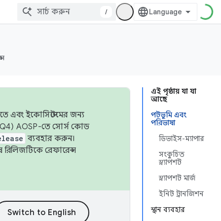
/
্স
এই পৃষ্ঠায় যা যা
আছে
তে এবং ইকোসিস্টেমের জন্য
পটভূমি এবং
পরিভাষা
 এবং Q4) AOSP-তে সোর্স কোড
elease
ব্যবহার করুন।
ডিভাইস-ম্যাপার
শেষ রিলিজটিকে রেফারেন্স
সংকুচিত
স্ন্যাপশট
স্ন্যাপশট মার্জ
ইনিট ট্রানজিশন
স্থান ব্যবহার