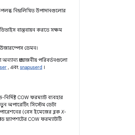
োতে উপলব্ধ নিম্নলিখিত উপাদানগুলোর
িভাইস বাস্তবায়ন করতে সক্ষম
ি ইউজারস্পেস ডেমন।
 অন্যান্য প্রয়োজনীয় পরিবর্তনগুলো
ser
, এবং
snapuserd
।
়েড-নির্দিষ্ট COW ফরম্যাট ব্যবহার
ুন অপারেটিং সিস্টেম ডেটা
ারেশনের (বেস ইমেজের ব্লক
X-
্প্রেসড স্ন্যাপশটের COW ফরম্যাটটি