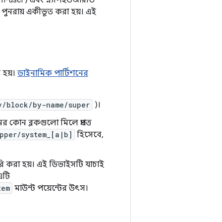
-user) এবং স্ন্যাপইউজারডি
 পুনরায় একীভূত করা হয়। এই
ত হয়।
ডাইনামিক পার্টিশনের
v/block/by-name/super
)।
ের কোন ব্লকগুলো মিলে প্রদত্ত
pper/system_[a|b]
হিসেবে,
ি করা হয়। এই ডিভাইসটি যাচাই
এটি
tem
মাউন্ট পয়েন্টের উৎস।