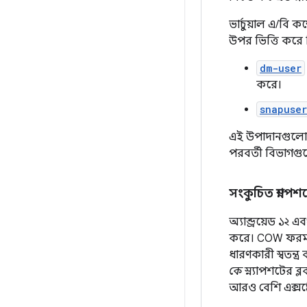
ভার্চুয়াল এ/বি 
উপর ভিত্তি করে ন
dm-user
করে।
snapuse
এই উপাদানগুলো কম্
পরবর্তী বিভাগগু
সংকুচিত স্ন্যা
অ্যান্ড্রয়েড ১২ 
করে। COW ফরম্য
ধারণকারী স্বতন্ত্
কে
স্ন্যাপশটের ব্
আরও বেশি এক্সপ্