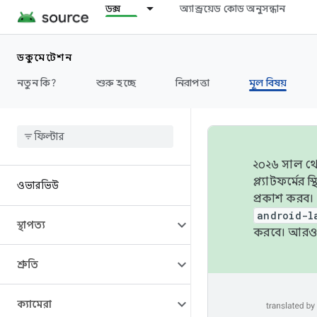
ডক্স
অ্যান্ড্রয়েড কোড অনুসন্ধান
ডকুমেন্টেশন
নতুন কি?
শুরু হচ্ছে
নিরাপত্তা
মূল বিষয়
২০২৬ সাল থেক
প্ল্যাটফর্মে
ওভারভিউ
প্রকাশ করব।
android-l
স্থাপত্য
করবে। আরও 
শ্রুতি
ক্যামেরা