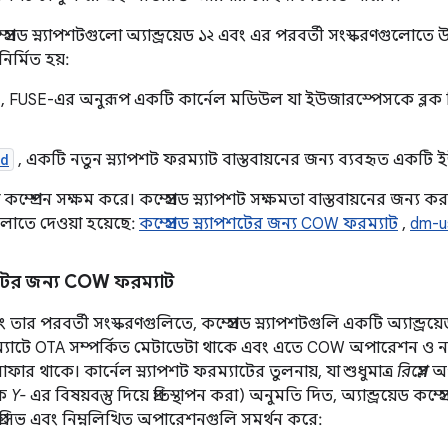
কম্প্রেসড স্ন্যাপশটগুলো অ্যান্ড্রয়েড ১২ এবং এর পরবর্তী সংস্করণগুল
ির্মিত হয়:
, FUSE-এর অনুরূপ একটি কার্নেল মডিউল যা ইউজারস্পেসকে ব্লক ড
rd
, একটি নতুন স্ন্যাপশট ফরম্যাট বাস্তবায়নের জন্য ব্যবহৃত একট
প্রেশন সক্ষম করে। কম্প্রেসড স্ন্যাপশট সক্ষমতা বাস্তবায়নের জন্য করা
লোতে দেওয়া হয়েছে:
কম্প্রেসড স্ন্যাপশটের জন্য COW ফরম্যাট
,
dm-u
পশটের জন্য COW ফরম্যাট
এবং তার পরবর্তী সংস্করণগুলিতে, কম্প্রেসড স্ন্যাপশটগুলি একটি অ্যান্ড্রয
াটে OTA সম্পর্কিত মেটাডেটা থাকে এবং এতে COW অপারেশন ও নত
র বাফার থাকে। কার্নেল স্ন্যাপশট ফরম্যাটের তুলনায়, যা শুধুমাত্র
রিপ্লেস
অপ
লক
Y-
এর বিষয়বস্তু দিয়ে প্রতিস্থাপন করা) অনুমতি দিত, অ্যান্ড্রয়েড কম
রেসিভ এবং নিম্নলিখিত অপারেশনগুলি সমর্থন করে: