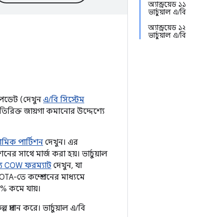
অ্যান্ড্রয়েড ১১
ভার্চুয়াল এ/বি
অ্যান্ড্রয়েড ১২
ভার্চুয়াল এ/বি
ি আপডেট (দেখুন
এ/বি সিস্টেম
িরিক্ত জায়গা কমানোর উদ্দেশ্যে
ামিক পার্টিশন
দেখুন। এর
ের সাথে মার্জ করা হয়। ভার্চুয়াল
জন্য COW ফরম্যাট
দেখুন, যা
 OTA-তে কম্প্রেশনের মাধ্যমে
৫৫% কমে যায়।
প প্রদান করে। ভার্চুয়াল এ/বি