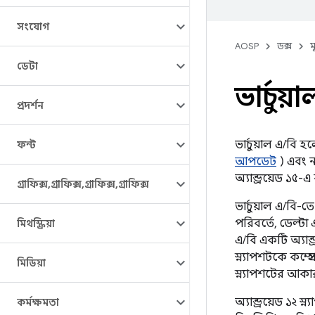
সংযোগ
AOSP
ডক্স
ম
ডেটা
ভার্চুয়
প্রদর্শন
ভার্চুয়াল এ/বি হ
ফন্ট
আপডেট
) এবং ন
অ্যান্ড্রয়েড ১৫
গ্রাফিক্স
,
গ্রাফিক্স
,
গ্রাফিক্স
,
গ্রাফিক্স
ভার্চুয়াল এ/বি
পরিবর্তে, ডেল্টা
মিথস্ক্রিয়া
এ/বি একটি অ্যান্ড
স্ন্যাপশটকে কম্প্
মিডিয়া
স্ন্যাপশটের আকার
অ্যান্ড্রয়েড ১২ স
কর্মক্ষমতা