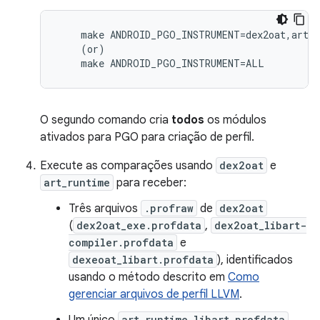
    make ANDROID_PGO_INSTRUMENT=dex2oat,art_r
    (or)

    make ANDROID_PGO_INSTRUMENT=ALL
O segundo comando cria
todos
os módulos
ativados para PGO para criação de perfil.
Execute as comparações usando
dex2oat
e
art_runtime
para receber:
Três arquivos
.profraw
de
dex2oat
(
dex2oat_exe.profdata
,
dex2oat_libart-
compiler.profdata
e
dexeoat_libart.profdata
), identificados
usando o método descrito em
Como
gerenciar arquivos de perfil LLVM
.
art_runtime_libart.profdata