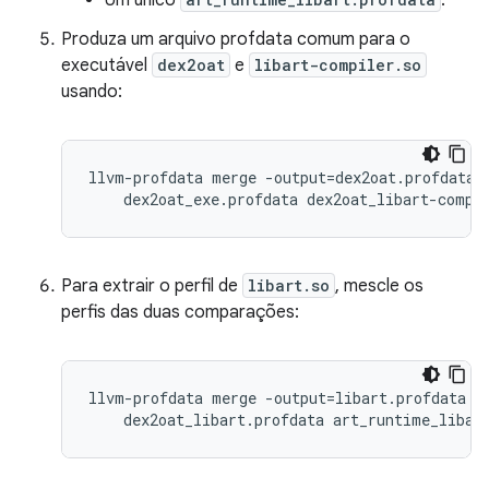
Um único
.
Produza um arquivo profdata comum para o
executável
dex2oat
e
libart-compiler.so
usando:
llvm-profdata merge -output=dex2oat.profdata \
    dex2oat_exe.profdata dex2oat_libart-compi
Para extrair o perfil de
libart.so
, mescle os
perfis das duas comparações:
llvm-profdata merge -output=libart.profdata \

    dex2oat_libart.profdata art_runtime_libar