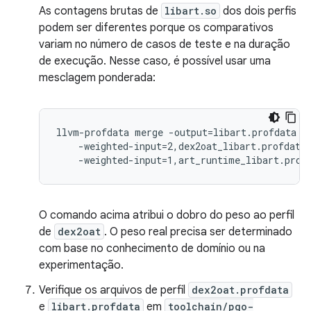
As contagens brutas de
libart.so
dos dois perfis
podem ser diferentes porque os comparativos
variam no número de casos de teste e na duração
de execução. Nesse caso, é possível usar uma
mesclagem ponderada:
llvm-profdata merge -output=libart.profdata \

    -weighted-input=2,dex2oat_libart.profdata 
    -weighted-input=1,art_runtime_libart.prof
O comando acima atribui o dobro do peso ao perfil
de
dex2oat
. O peso real precisa ser determinado
com base no conhecimento de domínio ou na
experimentação.
Verifique os arquivos de perfil
dex2oat.profdata
e
libart.profdata
em
toolchain/pgo-