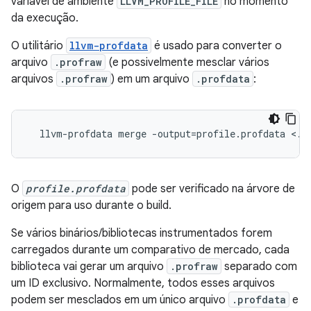
variável de ambiente
LLVM_PROFILE_FILE
no momento
da execução.
O utilitário
llvm-profdata
é usado para converter o
arquivo
.profraw
(e possivelmente mesclar vários
arquivos
.profraw
) em um arquivo
.profdata
:
  llvm-profdata merge -output=profile.profdata <.p
O
profile.profdata
pode ser verificado na árvore de
origem para uso durante o build.
Se vários binários/bibliotecas instrumentados forem
carregados durante um comparativo de mercado, cada
biblioteca vai gerar um arquivo
.profraw
separado com
um ID exclusivo. Normalmente, todos esses arquivos
podem ser mesclados em um único arquivo
.profdata
e