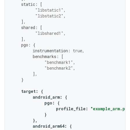
static
:
[
"libstatic1"
,
"libstatic2"
,
],
shared
:
[
"libshared1"
,
],
pgo
:
{
instrumentation
:
true
,
benchmarks
:
[
"benchmark1"
,
"benchmark2"
,
],
}
target
:
{
android_arm
:
{
pgo
:
{
profile_file
:
"example_arm.pro
}
},
android_arm64
:
{