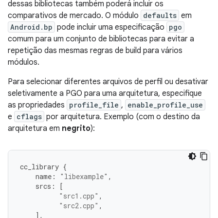
dessas bibliotecas também poderá incluir os
comparativos de mercado. O módulo
defaults
em
Android.bp
pode incluir uma especificação
pgo
comum para um conjunto de bibliotecas para evitar a
repetição das mesmas regras de build para vários
módulos.
Para selecionar diferentes arquivos de perfil ou desativar
seletivamente a PGO para uma arquitetura, especifique
as propriedades
profile_file
,
enable_profile_use
e
cflags
por arquitetura. Exemplo (com o destino da
arquitetura em
negrito
):
cc_library
{
name
:
"libexample"
,
srcs
:
[
"src1.cpp"
,
"src2.cpp"
,
],