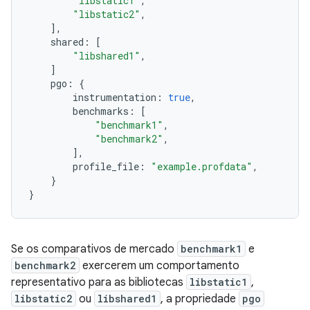
"libstatic1"
,
"libstatic2"
,
],
shared
:
[
"libshared1"
,
]
pgo
:
{
instrumentation
:
true
,
benchmarks
:
[
"benchmark1"
,
"benchmark2"
,
],
profile_file
:
"example.profdata"
,
}
}
Se os comparativos de mercado
benchmark1
e
benchmark2
exercerem um comportamento
representativo para as bibliotecas
libstatic1
,
libstatic2
ou
libshared1
, a propriedade
pgo