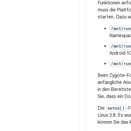
Funktionen anfo
muss die Plattf
starten. Dazu w
/mnt/ru
Namespace
/mnt/ru
Android 10
/mnt/run
Beim Zygote-For
anfängliche Ans
in den Bereitst
Sie, dass ein D
Die
setns()
-F
Linux 3.8. Es w
können Sie das 