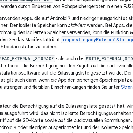
 werden durch Einbetten von Rohspeichergeräten in einen FU
erwenden Apps, die auf Android 9 und niedriger ausgerichtet s
cher. Der isolierte Speicher kann
aktiviert
werden. Bei Apps, die
rdmäßig den isolierten Speicher verwenden, kann die Funktion
v
den Sie das Manifestattribut
requestLegacyExternalStorag
 Standardstatus zu ändern.
READ_EXTERNAL_STORAGE
- als auch die
WRITE_EXTERNAL_STO
st, steuert die Berechtigung nur den Zugriff auf die audiovisue
stallationssoftware auf die Zulassungsliste gesetzt wurde. Der 
Das gilt auch dann, wenn die App den bisherigen Speicherplatz 
u strengen und flexiblen Einschränkungen finden Sie unter
Stren
ateur die Berechtigung auf die Zulassungsliste gesetzt hat, wir
s ausgeführt wird, das nicht isolierte Berechtigungsverhalte
riff auf die SD-Karte sowie auf die audiovisuellen Sammlungen. 
roid 9 oder niedriger ausgerichtet ist und der isolierte Speiche