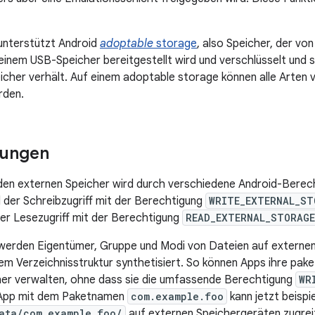
unterstützt Android
adoptable
storage
, also Speicher, der vo
inem USB-Speicher bereitgestellt wird und verschlüsselt und so
eicher verhält. Auf einem adoptable storage können alle Arte
rden.
gungen
 den externen Speicher wird durch verschiedene Android-Berec
d der Schreibzugriff mit der Berechtigung
WRITE_EXTERNAL_ST
 der Lesezugriff mit der Berechtigung
READ_EXTERNAL_STORAGE
werden Eigentümer, Gruppe und Modi von Dateien auf externen
em Verzeichnisstruktur synthetisiert. So können Apps ihre pake
her verwalten, ohne dass sie die umfassende Berechtigung
WR
 App mit dem Paketnamen
com.example.foo
kann jetzt beisp
ata/com.example.foo/
auf externen Speichergeräten zugreif