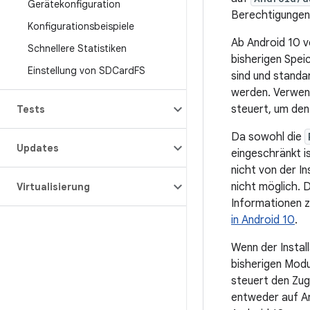
Gerätekonfiguration
Berechtigungen
Konfigurationsbeispiele
Ab Android 10 v
Schnellere Statistiken
bisherigen Spei
Einstellung von SDCard
FS
sind und standa
werden. Verwen
steuert, um den
Tests
Da sowohl die
Updates
eingeschränkt i
nicht von der In
nicht möglich. 
Virtualisierung
Informationen z
in Android 10
.
Wenn der Install
bisherigen Modu
steuert den Zug
entweder auf And