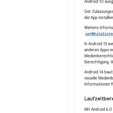
Android 10 ausge
Der Zulassungss
die App installi
Weitere Inform
setWhitelist
In Android 13 w
anderen Apps er
Medienberechti
Berechtigung
Android 14 bau
visuelle Medien
Informationen f
Laufzeitber
Mit Android 6.0