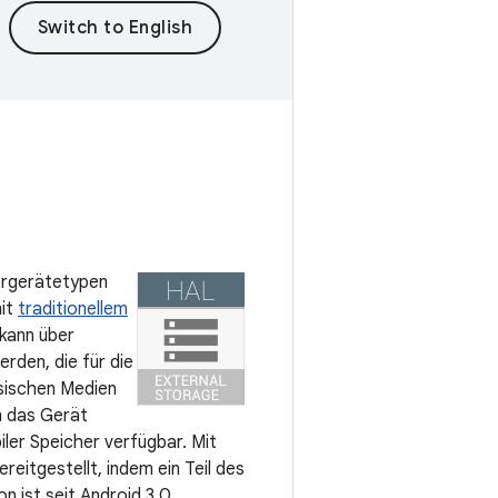
hergerätetypen
mit
traditionellem
kann über
rden, die für die
sischen Medien
n das Gerät
ler Speicher verfügbar. Mit
reitgestellt, indem ein Teil des
n ist seit Android 3.0