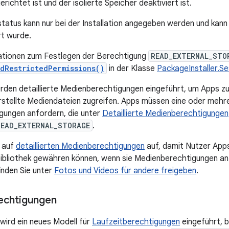
richtet ist und der isolierte Speicher deaktiviert ist.
tatus kann nur bei der Installation angegeben werden und kan
ert wurde.
ationen zum Festlegen der Berechtigung
READ_EXTERNAL_STO
edRestrictedPermissions()
in der Klasse
PackageInstaller.S
erden detaillierte Medienberechtigungen eingeführt, um Apps zu
stellte Mediendateien zugreifen. Apps müssen eine oder mehrer
gungen anfordern, die unter
Detaillierte Medienberechtigungen
READ_EXTERNAL_STORAGE
.
t auf
detaillierten Medienberechtigungen
auf, damit Nutzer Apps 
bibliothek gewähren können, wenn sie Medienberechtigungen an
inden Sie unter
Fotos und Videos für andere freigeben
.
echtigungen
 wird ein neues Modell für
Laufzeitberechtigungen
eingeführt, 