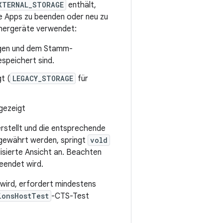
XTERNAL_STORAGE
enthält,
e Apps zu beenden oder neu zu
chergeräte verwendet:
ngen und dem Stamm-
peichert sind.
t (
LEGACY_STORAGE
für
gezeigt
rstellt und die entsprechende
 gewährt werden, springt
vold
isierte Ansicht an. Beachten
eendet wird.
 wird, erfordert mindestens
ionsHostTest
-CTS-Test