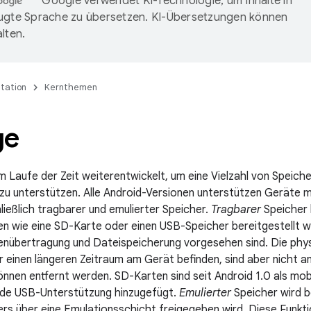
Google verwendet KI-Technologie, um Inhalte in
ugte Sprache zu übersetzen. KI-Übersetzungen können
lten.
tation
Kernthemen
ge
m Laufe der Zeit weiterentwickelt, um eine Vielzahl von Speic
 zu unterstützen. Alle Android-Versionen unterstützen Geräte 
hließlich tragbarer und emulierter Speicher.
Tragbarer
Speicher 
n wie eine SD-Karte oder einen USB-Speicher bereitgestellt we
nübertragung und Dateispeicherung vorgesehen sind. Die phy
r einen längeren Zeitraum am Gerät befinden, sind aber nicht a
nnen entfernt werden. SD-Karten sind seit Android 1.0 als mobi
rde USB-Unterstützung hinzugefügt.
Emulierter
Speicher wird be
ers über eine Emulationsschicht freigegeben wird. Diese Funktio