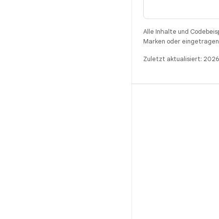
Alle Inhalte und Codebeis
Marken oder eingetragene
Zuletzt aktualisiert: 202
BUILD
Android-Repository
Anforderungen
Wird heruntergeladen
Vorschau von Binärcodes anzeigen
Werksbilder
Treiber-Binärcodes
GitHub