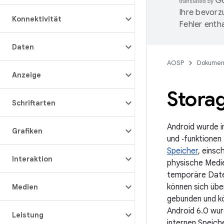
Ihre bevorz
Konnektivität
Fehler entha
Daten
AOSP
Dokumen
Anzeige
Stora
Schriftarten
Android wurde i
Grafiken
und ‑funktionen
Speicher
, einsc
Interaktion
physische Medie
temporäre Date
können sich übe
Medien
gebunden und kö
Android 6.0 wu
Leistung
internen Speich