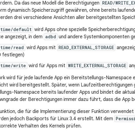
rdern. Da das neue Modell die Berechtigungen
READ/WRITE_E
orm dynamisch Speicherzugriff gewähren, ohne bereits laufend
erden drei verschiedene Ansichten aller bereitgestellten Spei
ntime/default
wird Apps ohne spezielle Speicherberechtigu
 angezeigt, in dem
adbd
und andere Systemkomponenten ges
ntime/read
wird Apps mit
READ_EXTERNAL_STORAGE
angezeig
 festlegen)
time/write
wird für Apps mit
WRITE_EXTERNAL_STORAGE
an
k wird für jede laufende App ein Bereitstellungs-Namespace e
icht wird bereitgestellt. Später, wenn Laufzeitberechtigungen
ellungs-Namespace bereits laufender Apps und bindet die aktual
owngrade der Berechtigungen immer dazu führt, dass die App b
unktion, die für die Implementierung dieser Funktion verwendet
urden jedoch Backports für Linux 3.4 erstellt. Mit dem
Permiss
korrekte Verhalten des Kernels prüfen.