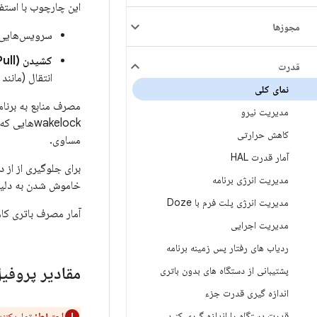
این چارچوب با استفاد
مجوزها
سرویس‌هایی که ا
کشیدن (Pull
قدرت
انتقال (مانند ش
نمای کلی
مصرف منابع به برنامه
مدیریت نیرو
wakelockه
کاهش حرارتی
مساوی.
آمار قدرت HAL
برای جلوگیری از از
مدیریت انرژی برنامه
خاموش شدن به دلیل رسیدن 
مدیریت انرژی پلت فرم با Doze
آمار مصرف باتری کاملا
مدیریت اجرایی
ردیاب های رفتار پس زمینه برنامه
مقادیر پروفی
پشتیبانی از دستگاه های بدون باتری
اندازه گیری قدرت جزء
قدرت دستگاه را اندازه گیری کنید
احتیاط:
تولیدکنند