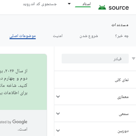
اسناد
جستجوی کد اندروید
مستندات
چه خبر؟
شروع شدن
امنیت
موضوعات اصلی
از 
دوم و چهارم در AOSP منتشر خواهیم کرد. برای ساخت و مشارکت در 
نمای کلی
کنید. شاخه ما
برای اطلاعات ب
معماری
سمعی
است.
دوربین