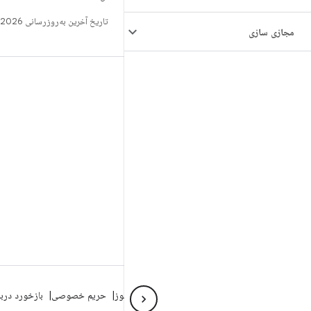
تاریخ آخرین به‌روزرسانی 2026-06-18 به‌وقت ساعت هماهنگ جهانی.
مجازی سازی
ساخت
مخزن Android
الزامات
بارگیری
پیش‌نمایش کدهای دودویی
تصاویر تنظیمات کارخانه
کدهای دودویی درایور
GitHub
درباره Android
انجمن
شرایط حقوقی
مجوز
حریم خصوصی
بازخورد درب