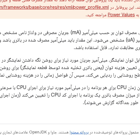
د. این پروفایل در
rm/frameworks/base/core/res/res/xml/power_profile.xml
به
Power Values
​​مراجعه کنید.
در یک پروفایل توان، مصرف توان بر حسب میلی‌آمپر (mA) جریان مصرف
که بر حسب میکروآمپر (uA) مشخص می‌شود. این مقدار باید میلی‌آمپر مصرف شده در باتری
ی مطابقت ندارد، قابل استفاده باشد.
یل توان نمایشگر، میلی‌آمپر جریان مورد نیاز برای روشن نگه داشتن نمایشگر در
تعیین هزینه توان (یعنی باتری تخلیه شده توسط قطعه نمایشگر) برای روشن 
روشنایی را ردیابی می‌کند، سپس آن فواصل زمانی را در هزینه روشنایی نما
این چارچوب همچنین زمان CPU
رتبه‌بندی مقایسه‌ای از میزان مصرف باتری یک برنامه با اجر
 طور جداگانه گزارش می‌شوند).
 مشمول پروانه‌های توصیف‌شده در
پروانه محتوا