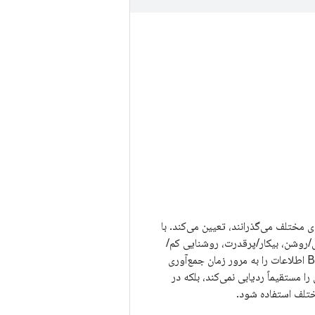
 مختلف می‌گذرانند، تعیین می‌کند. با
Wi-F، رادیو تلفن همراه، بلوتوث، GPS، صفحه نمایش، CPU) (خاموش/روشن، بیکار/پرقدرت، روشنایی کم/
زیاد و غیره)، سرویس کنترل به سرویس BatteryStats چارچوب گزارش می‌دهد. BatteryStats اطلاعات را به مرور زمان جمع‌آوری
ا مستقیماً ردیابی نمی‌کند، بلکه در
ختلف استفاده شود.