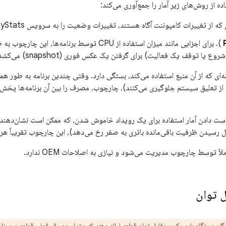
ه از روش‌های زیر آمار را جمع‌آوری می‌کند:
ز تغییرات کامپوننت آگاه هستند، تغییرات وضعیت را به سرویس BatteryStats ارسال
). برای اجزایی مانند میزان استفاده از CPU توسط برنامه‌ه
روع یا توقف یک فعالیت) برای گرفتن یک عکس فوری (snapshot) می‌کشد.
‌ای که از آن منبع استفاده می‌کند، بستگی دارد. وقتی چندین برنامه به طور همز
ایی که از تعلیق سیستم جلوگیری می‌کنند)، چارچوب، مصرف را بین آن برنامه‌ها پخش
 دست دادن آمار استفاده برای یک رویداد خاموش شدن، که ممکن است نشان‌دهن
ظرفیت باقی‌مانده باتری به صفر رخ می‌دهد)، این چارچوب تقریباً هر 30 دقیقه آمار را چشمک می‌زند.
ً توسط چارچوب مدیریت می‌شود و نیازی به اصلاحات OEM ندارد.
ل توان
گان دستگاه باید یک پروفایل توان قطعه ارائه دهند که مقدار مصرف فعلی قطعه و میزان